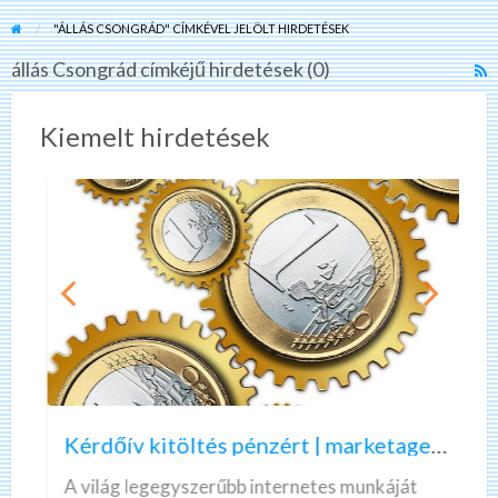
"ÁLLÁS CSONGRÁD" CÍMKÉVEL JELÖLT HIRDETÉSEK
állás Csongrád címkéjű hirdetések (0)
R
F
f
Kiemelt hirdetések
a
t
á
C
K
A
é
z
r
ö
d
n
ő
n
Kérdőív kitöltés pénzért | marketagent | valós, fizető munka
í
e
v
k
A világ legegyszerűbb internetes munkáját