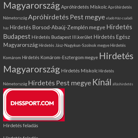
Magyarország
Apróhirdetés Miskolc
Apróhirdetés
Apróhirdetés Pest megye
Németország
eladó Ház-családi
Hirdetés
Hirdetés Borsod-Abaúj-Zemplén megye
ház
Budapest
Hirdetés Egész
Hirdetés Budapest III.kerület
Magyarország
Hirdetés Jász-Nagykun-Szolnok megye
Hirdetés
Hirdetés
Hirdetés Komárom-Esztergom megye
Komárom
Magyarország
Hirdetés Miskolc
Hirdetés
Kínál
Hirdetés Pest megye
Németország
álláshirdetés
Hirdetés feladás
Hirdetés feladás