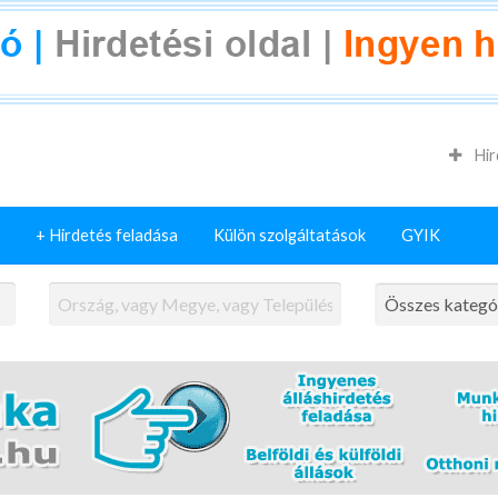
Hir
+ Hirdetés feladása
Külön szolgáltatások
GYIK