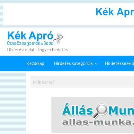
+
Külön
Kék Apró
irdetéskezelő
Hirdetés
GYIK
szolgáltatások
feladása
Hirdetési oldal – Ingyen hirdetés
Kezdőlap
Hirdetés kategóriák
Hirdetéskezelő