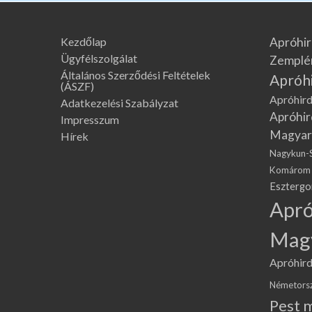
Kezdőlap
Apróhir
Ügyfélszolgálat
Zemplé
Általános Szerződési Feltételek
Apróh
(ÁSZF)
Apróhird
Adatkezelési Szabályzat
Apróhir
Impresszum
Magyar
Hírek
Nagykun-
Komárom
Eszterg
Apró
Mag
Apróhird
Németors
Pest 