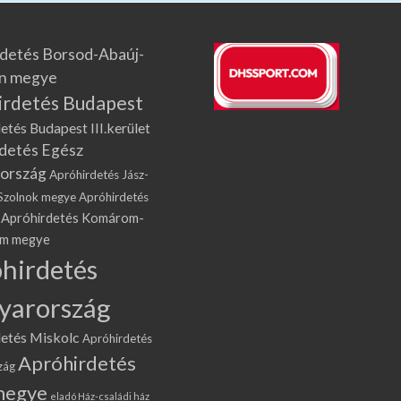
detés Borsod-Abaúj-
n megye
irdetés Budapest
etés Budapest III.kerület
detés Egész
ország
Apróhirdetés Jász-
Szolnok megye
Apróhirdetés
Apróhirdetés Komárom-
om megye
hirdetés
yarország
etés Miskolc
Apróhirdetés
Apróhirdetés
zág
megye
eladó Ház-családi ház