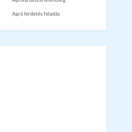
n
k
Apró hirdetés feladás
a