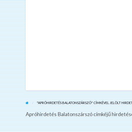
"APRÓHIRDETÉS BALATONSZÁRSZÓ" CÍMKÉVEL JELÖLT HIRDE
Apróhirdetés Balatonszárszó címkéjű hirdetése