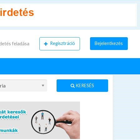
Regisztráció
Bejelentkezés
detés feladása
KERESÉS