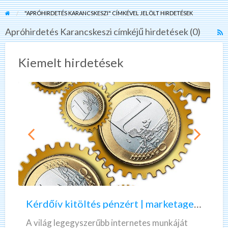
"APRÓHIRDETÉS KARANCSKESZI" CÍMKÉVEL JELÖLT HIRDETÉSEK
Apróhirdetés Karancskeszi címkéjű hirdetések (0)
R
F
f
Kiemelt hirdetések
a
t
A
K
K
A
é
z
r
ö
d
n
ő
n
Kérdőív kitöltés pénzért | marketagent | valós, fizető munka
í
e
v
k
A világ legegyszerűbb internetes munkáját