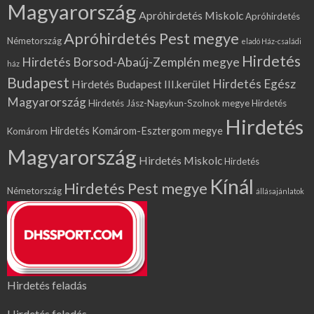
Magyarország
Apróhirdetés Miskolc
Apróhirdetés
Apróhirdetés Pest megye
Németország
eladó Ház-családi
Hirdetés
Hirdetés Borsod-Abaúj-Zemplén megye
ház
Budapest
Hirdetés Egész
Hirdetés Budapest III.kerület
Magyarország
Hirdetés Jász-Nagykun-Szolnok megye
Hirdetés
Hirdetés
Hirdetés Komárom-Esztergom megye
Komárom
Magyarország
Hirdetés Miskolc
Hirdetés
Kínál
Hirdetés Pest megye
Németország
állásajánlatok
Hirdetés feladás
Hirdetés feladás