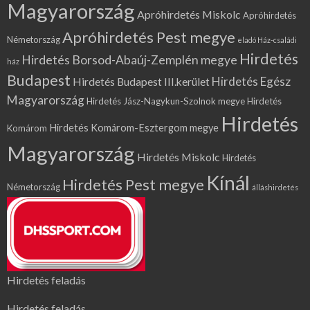
Magyarország
Apróhirdetés Miskolc
Apróhirdetés
Apróhirdetés Pest megye
Németország
eladó Ház-családi
Hirdetés
Hirdetés Borsod-Abaúj-Zemplén megye
ház
Budapest
Hirdetés Egész
Hirdetés Budapest III.kerület
Magyarország
Hirdetés Jász-Nagykun-Szolnok megye
Hirdetés
Hirdetés
Hirdetés Komárom-Esztergom megye
Komárom
Magyarország
Hirdetés Miskolc
Hirdetés
Kínál
Hirdetés Pest megye
Németország
álláshirdetés
Hirdetés feladás
Hirdetés feladás