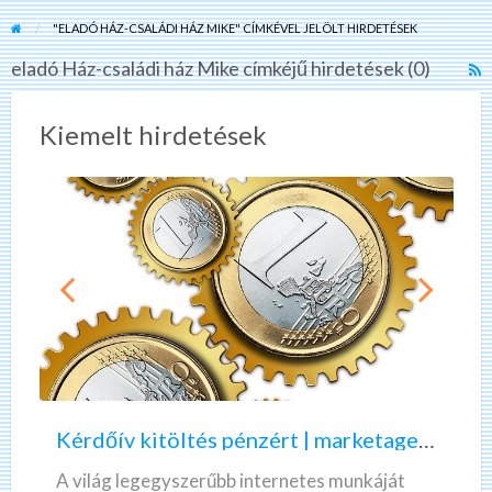
"ELADÓ HÁZ-CSALÁDI HÁZ MIKE" CÍMKÉVEL JELÖLT HIRDETÉSEK
eladó Ház-családi ház Mike címkéjű hirdetések (0)
R
F
f
Kiemelt hirdetések
a
t
e
H
c
h
K
A
M
é
z
r
ö
d
n
ő
n
Kérdőív kitöltés pénzért | marketagent | valós, fizető munka
í
e
v
k
A világ legegyszerűbb internetes munkáját