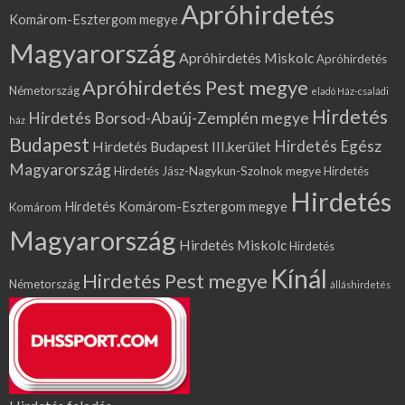
Apróhirdetés
Komárom-Esztergom megye
Magyarország
Apróhirdetés Miskolc
Apróhirdetés
Apróhirdetés Pest megye
Németország
eladó Ház-családi
Hirdetés
Hirdetés Borsod-Abaúj-Zemplén megye
ház
Budapest
Hirdetés Egész
Hirdetés Budapest III.kerület
Magyarország
Hirdetés Jász-Nagykun-Szolnok megye
Hirdetés
Hirdetés
Hirdetés Komárom-Esztergom megye
Komárom
Magyarország
Hirdetés Miskolc
Hirdetés
Kínál
Hirdetés Pest megye
Németország
álláshirdetés