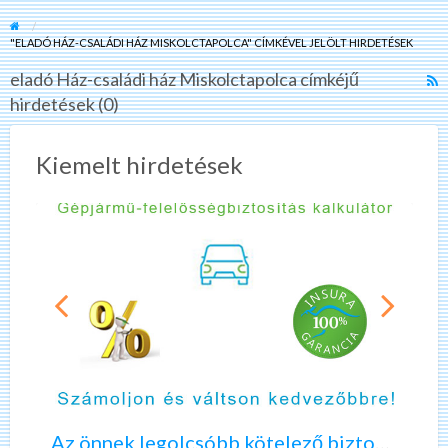
"ELADÓ HÁZ-CSALÁDI HÁZ MISKOLCTAPOLCA" CÍMKÉVEL JELÖLT HIRDETÉSEK
eladó Ház-családi ház Miskolctapolca címkéjű
R
hirdetések (0)
F
f
a
Kiemelt hirdetések
t
e
H
c
h
M
A
K
z
é
ö
r
n
d
n
ő
Az önnek legolcsóbb kötelező biztosítást keresi?
e
í