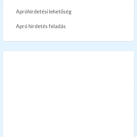
?
i
Apróhirdetési lehetőség
z
e
Apró hirdetés feladás
t
ő
m
u
n
k
a