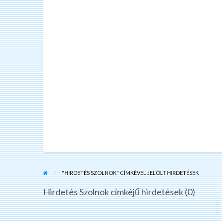
"HIRDETÉS SZOLNOK" CÍMKÉVEL JELÖLT HIRDETÉSEK
Hirdetés Szolnok címkéjű hirdetések (0)