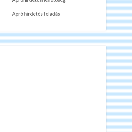
n
k
Apró hirdetés feladás
a