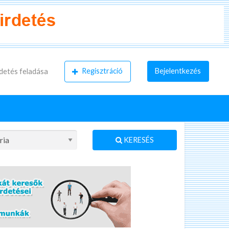
Regisztráció
Bejelentkezés
detés feladása
KERESÉS