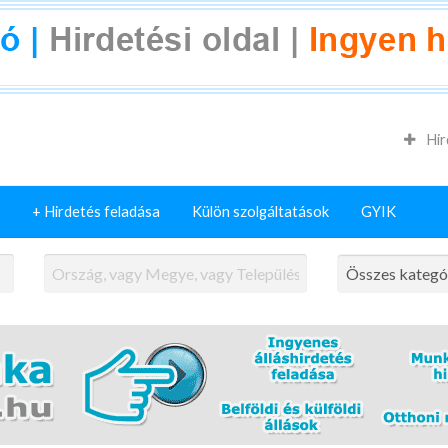
Hir
+ Hirdetés feladása
Külön szolgáltatások
GYIK