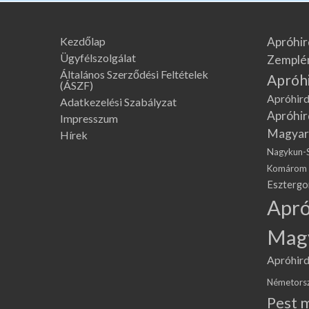
Kezdőlap
Apróhir
Ügyfélszolgálat
Zemplé
Általános Szerződési Feltételek
Apróh
(ÁSZF)
Apróhird
Adatkezelési Szabályzat
Apróhir
Impresszum
Magyar
Hírek
Nagykun-
Komárom
Eszterg
Apró
Mag
Apróhird
Németors
Pest 