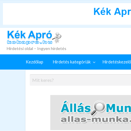
+
Külön
Kék Apró
irdetéskezelő
Hirdetés
GYIK
szolgáltatások
feladása
Hirdetési oldal – Ingyen hirdetés
Kezdőlap
Hirdetés kategóriák
Hirdetéskezelő