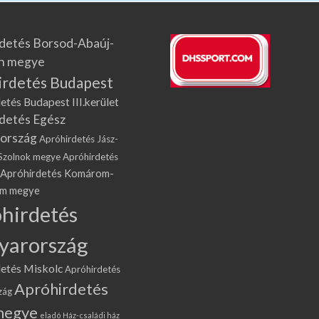
detés Borsod-Abaúj-
n megye
irdetés Budapest
etés Budapest III.kerület
detés Egész
ország
Apróhirdetés Jász-
Szolnok megye
Apróhirdetés
Apróhirdetés Komárom-
om megye
hirdetés
yarország
etés Miskolc
Apróhirdetés
Apróhirdetés
zág
megye
eladó Ház-családi ház