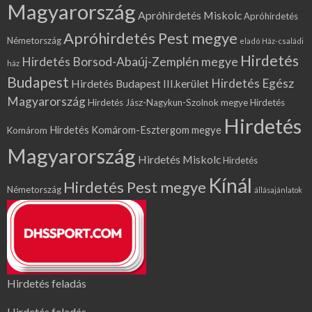
Magyarország
Apróhirdetés Miskolc
Apróhirdetés
Apróhirdetés Pest megye
Németország
eladó Ház-családi
Hirdetés
Hirdetés Borsod-Abaúj-Zemplén megye
ház
Budapest
Hirdetés Egész
Hirdetés Budapest III.kerület
Magyarország
Hirdetés Jász-Nagykun-Szolnok megye
Hirdetés
Hirdetés
Hirdetés Komárom-Esztergom megye
Komárom
Magyarország
Hirdetés Miskolc
Hirdetés
Kínál
Hirdetés Pest megye
Németország
állásajánlatok
Hirdetés feladás
Hirdetés feladás