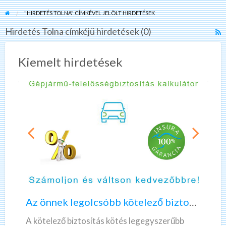
"HIRDETÉS TOLNA" CÍMKÉVEL JELÖLT HIRDETÉSEK
Hirdetés Tolna címkéjű hirdetések (0)
R
F
f
Kiemelt hirdetések
a
t
H
T
A
K
z
é
ö
r
n
d
n
ő
Az önnek legolcsóbb kötelező biztosítást keresi?
e
í
k
v
A kötelező biztosítás kötés legegyszerűbb