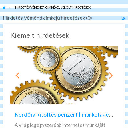
"HIRDETÉS VÉMÉND" CÍMKÉVEL JELÖLT HIRDETÉSEK
Hirdetés Véménd címkéjű hirdetések (0)
R
F
f
Kiemelt hirdetések
a
t
H
V
K
A
é
z
r
ö
d
n
ő
n
Kérdőív kitöltés pénzért | marketagent | valós, fizető munka
í
e
v
k
A világ legegyszerűbb internetes munkáját