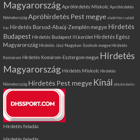
Magyarország
Apróhirdetés Miskolc
Apróhirdetés
Apróhirdetés Pest megye
Németország
eladó Ház-családi
Hirdetés
Hirdetés Borsod-Abaúj-Zemplén megye
ház
Budapest
Hirdetés Egész
Hirdetés Budapest III.kerület
Magyarország
Hirdetés Jász-Nagykun-Szolnok megye
Hirdetés
Hirdetés
Hirdetés Komárom-Esztergom megye
Komárom
Magyarország
Hirdetés Miskolc
Hirdetés
Kínál
Hirdetés Pest megye
Németország
álláshirdetés
Hirdetés feladás
Hirdetés feladás