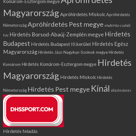
Komárom-Esztergom megye
Magyarország
Apróhirdetés Miskolc
Apróhirdetés
Apróhirdetés Pest megye
Németország
eladó Ház-családi
Hirdetés
Hirdetés Borsod-Abaúj-Zemplén megye
ház
Budapest
Hirdetés Egész
Hirdetés Budapest III.kerület
Magyarország
Hirdetés Jász-Nagykun-Szolnok megye
Hirdetés
Hirdetés
Hirdetés Komárom-Esztergom megye
Komárom
Magyarország
Hirdetés Miskolc
Hirdetés
Kínál
Hirdetés Pest megye
Németország
álláshirdetés
Hirdetés feladás