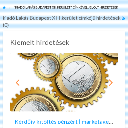
"KIADÓ LAKÁS BUDAPEST XIII.KERÜLET" CÍMKÉVEL JELÖLT HIRDETÉSEK
kiadó Lakás Budapest XIII.kerület címkéjű hirdetések
R
(0)
F
f
a
Kiemelt hirdetések
t
k
L
B
X
K
A
é
z
r
ö
d
n
ő
n
Kérdőív kitöltés pénzért | marketagent | valós, fizető munka
í
e