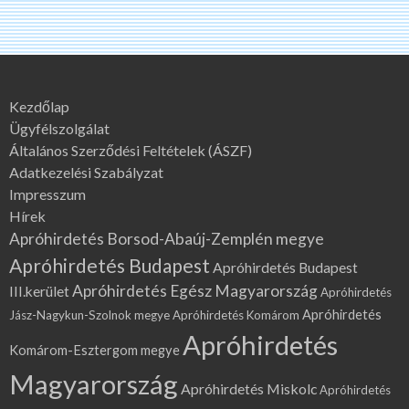
Kezdőlap
Ügyfélszolgálat
Általános Szerződési Feltételek (ÁSZF)
Adatkezelési Szabályzat
Impresszum
Hírek
Apróhirdetés Borsod-Abaúj-Zemplén megye
Apróhirdetés Budapest
Apróhirdetés Budapest
Apróhirdetés Egész Magyarország
III.kerület
Apróhirdetés
Apróhirdetés
Jász-Nagykun-Szolnok megye
Apróhirdetés Komárom
Apróhirdetés
Komárom-Esztergom megye
Magyarország
Apróhirdetés Miskolc
Apróhirdetés