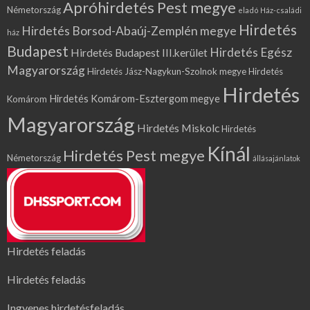
Apróhirdetés Pest megye
Németország
eladó Ház-családi
Hirdetés
Hirdetés Borsod-Abaúj-Zemplén megye
ház
Budapest
Hirdetés Egész
Hirdetés Budapest III.kerület
Magyarország
Hirdetés Jász-Nagykun-Szolnok megye
Hirdetés
Hirdetés
Hirdetés Komárom-Esztergom megye
Komárom
Magyarország
Hirdetés Miskolc
Hirdetés
Kínál
Hirdetés Pest megye
Németország
állásajánlatok
Hirdetés feladás
Hirdetés feladás
Ingyenes hirdetésfeladás