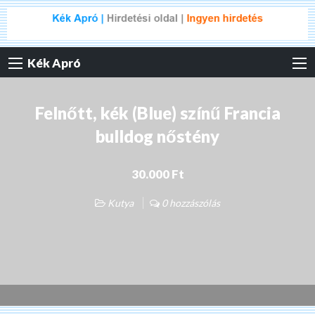
Kék Apró
Felnőtt, kék (Blue) színű Francia
bulldog nőstény
30.000 Ft
Kutya
0 hozzászólás