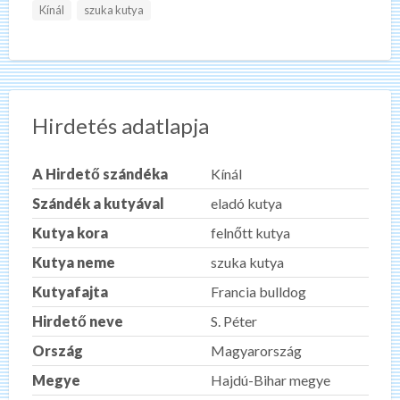
Kínál
szuka kutya
Hirdetés adatlapja
A Hirdető szándéka
Kínál
Szándék a kutyával
eladó kutya
Kutya kora
felnőtt kutya
Kutya neme
szuka kutya
Kutyafajta
Francia bulldog
Hirdető neve
S. Péter
Ország
Magyarország
Megye
Hajdú-Bihar megye