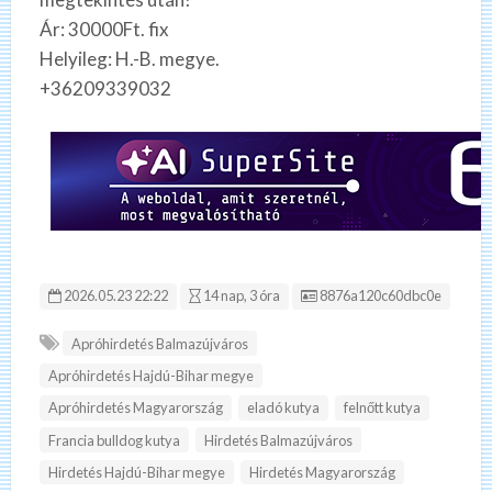
Ár: 30000Ft. fix
Helyileg: H.-B. megye.
+36209339032
Hirdetés ID:
2026.05.23 22:22
14 nap, 3 óra
8876a120c60dbc0e
Apróhirdetés Balmazújváros
Apróhirdetés Hajdú-Bihar megye
Apróhirdetés Magyarország
eladó kutya
felnőtt kutya
Francia bulldog kutya
Hirdetés Balmazújváros
Hirdetés Hajdú-Bihar megye
Hirdetés Magyarország