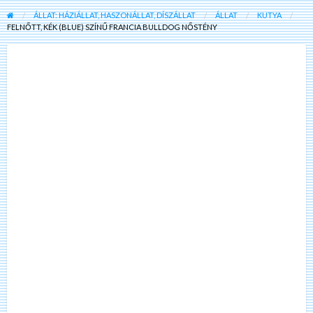
ÁLLAT: HÁZIÁLLAT, HASZONÁLLAT, DÍSZÁLLAT
ÁLLAT
KUTYA
FELNŐTT, KÉK (BLUE) SZÍNŰ FRANCIA BULLDOG NŐSTÉNY