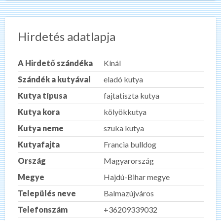
Hirdetés adatlapja
A Hirdető szándéka
Kínál
Szándék a kutyával
eladó kutya
Kutya típusa
fajtatiszta kutya
Kutya kora
kölyökkutya
Kutya neme
szuka kutya
Kutyafajta
Francia bulldog
Ország
Magyarország
Megye
Hajdú-Bihar megye
Település neve
Balmazújváros
Telefonszám
+36209339032