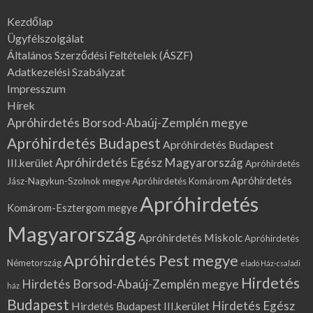
Kezdőlap
Ügyfélszolgálat
Általános Szerződési Feltételek (ÁSZF)
Adatkezelési Szabályzat
Impresszum
Hírek
Apróhirdetés Borsod-Abaúj-Zemplén megye
Apróhirdetés Budapest
Apróhirdetés Budapest
Apróhirdetés Egész Magyarország
III.kerület
Apróhirdetés
Apróhirdetés
Jász-Nagykun-Szolnok megye
Apróhirdetés Komárom
Apróhirdetés
Komárom-Esztergom megye
Magyarország
Apróhirdetés Miskolc
Apróhirdetés
Apróhirdetés Pest megye
Németország
eladó Ház-családi
Hirdetés
Hirdetés Borsod-Abaúj-Zemplén megye
ház
Budapest
Hirdetés Egész
Hirdetés Budapest III.kerület