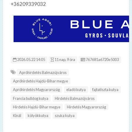
+36209339032
Hirdetés ID:
2026.05.22 14:05
11 nap, 9 óra
767681a6720e5003
Apróhirdetés Balmazújváros
Apróhirdetés Hajdú-Bihar megye
Apróhirdetés Magyarország
eladó kutya
fajtatiszta kutya
Francia bulldog kutya
Hirdetés Balmazújváros
Hirdetés Hajdú-Bihar megye
Hirdetés Magyarország
Kínál
kölyökkutya
szuka kutya