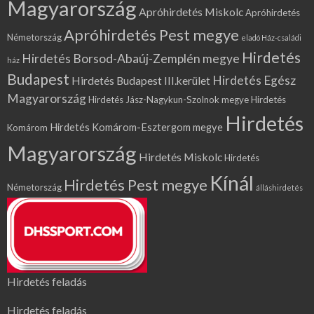
Magyarország
Apróhirdetés Miskolc
Apróhirdetés
Apróhirdetés Pest megye
Németország
eladó Ház-családi
Hirdetés
Hirdetés Borsod-Abaúj-Zemplén megye
ház
Budapest
Hirdetés Egész
Hirdetés Budapest III.kerület
Magyarország
Hirdetés Jász-Nagykun-Szolnok megye
Hirdetés
Hirdetés
Hirdetés Komárom-Esztergom megye
Komárom
Magyarország
Hirdetés Miskolc
Hirdetés
Kínál
Hirdetés Pest megye
Németország
álláshirdetés
Hirdetés feladás
Hirdetés feladás