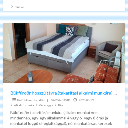
munka
Bükfürdőn
hosszú
távra
(takarítási
alkalmi
munkára)
csak
a
közelben
lakót
Bükfürdőn hosszú távra (takarítási alkalmi munkára) csak a közelben lakót (5-15 km ) keresek
(5-
Belföldi munka, állás
|
VARGA DÁVID
2026.06.19
15
Alkalmi munka
Vas megye
Bük
km
Bükfürdőn takarítási munkára (alkalmi munka) nem
mindennap, egy-egy alkalommal 4 vagy 6- vagy 8 órás (a
)
munkától függő elfoglaltsággal), női munkatársat keresek
keresek