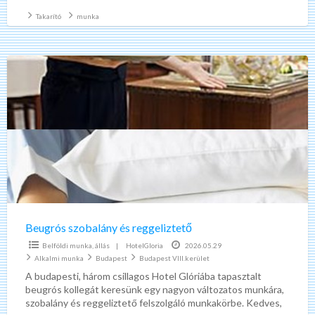
(gyakorlat előny). (Jó
[…]
Takarító
munka
Beugrós
szobalány
és
reggeliztető
Beugrós szobalány és reggeliztető
Belföldi munka, állás
|
HotelGloria
2026.05.29
Alkalmi munka
Budapest
Budapest VIII.kerület
A budapesti, három csillagos Hotel Glóriába tapasztalt
beugrós kollegát keresünk egy nagyon változatos munkára,
szobalány és reggeliztető felszolgáló munkakörbe. Kedves,