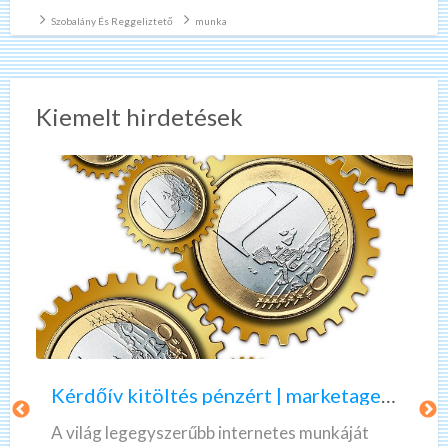
mosolygós, megbízható, önálló, munkájára és
[…]
Szobalány És Reggeliztető
munka
Kiemelt hirdetések
K
A
é
z
r
ö
d
n
ő
n
Kérdőív kitöltés pénzért | marketagent | valós, fizető munka
í
e
v
k
A világ legegyszerűbb internetes munkáját
k
l