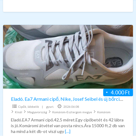
Eladó.
Ea7
Armani
cipő,
Nike,
Josef
Seibel
és
új
4.000 Ft
bőrcipő,
Eladó. Ea7 Armani cipő, Nike, Josef Seibel és új bőrcipő, és Timberland
és
Cipők, lábbelik
|
gyuri.
2026.06.08
Timberland
Kínál
Magyarország
Komárom-Esztergom megye
Komárom
Eladó.EA7 Armani cipő.42,5 méret.Egy cipőbetét és 42 lábra
is jó.Komáromi átvétel van posta nincs.Ára 15000 ft.2 db van
ha mind a két db-ot viszi ugy
[…]