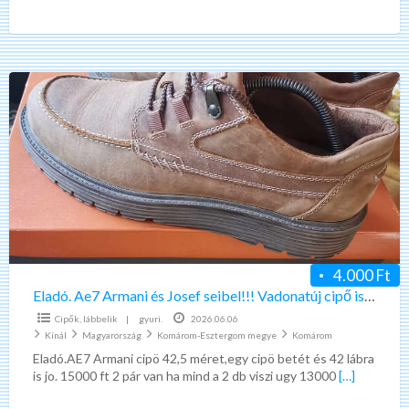
Eladó.
Ae7
Armani
és
Josef
seibel!!!
Vadonatúj
cipő
is
4.000 Ft
van.
Eladó. Ae7 Armani és Josef seibel!!! Vadonatúj cipő is van.
Cipők, lábbelik
|
gyuri.
2026.06.06
Kínál
Magyarország
Komárom-Esztergom megye
Komárom
Eladó.AE7 Armani cipö 42,5 méret,egy cipö betét és 42 lábra
is jo. 15000 ft 2 pár van ha mind a 2 db viszi ugy 13000
[…]