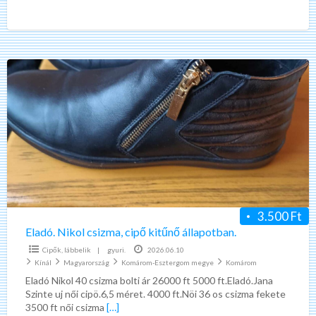
érdeklödjön. 0670 277-6990.Eladó.Adidas
[…]
Eladó.
Nikol
csizma,
cipő
kitűnő
állapotban.
3.500 Ft
Eladó. Nikol csizma, cipő kitűnő állapotban.
Cipők, lábbelik
|
gyuri.
2026.06.10
Kínál
Magyarország
Komárom-Esztergom megye
Komárom
Eladó Nikol 40 csizma bolti ár 26000 ft 5000 ft.Eladó.Jana
Szinte uj női cipö.6,5 méret. 4000 ft.Nöi 36 os csizma fekete
3500 ft női csizma
[…]