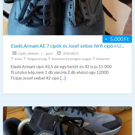
és
Josef
seiber
férfi
cipö.+Uj
5.000 Ft
cipö
Eladó.Armani AE 7 cipök és Josef seiber férfi cipö.+Uj cipö
Cipők, lábbelik
|
gyuri.
2026.08.02
Kínál
Magyarország
Komárom-Esztergom megye
Komárom
Eladó.Armani cipö 42,5 de egy betét és 42 is jo.15 000
ft,utolso kép,nem 1 db van.Ha 2 db elviszi ugy 12000
Ft/pár.Josef seibel 42 cipö
[…]
Férfi
cipők
eladók.