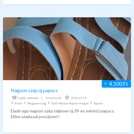
Nagyon
szép
új
papucs
4.500 Ft
Nagyon szép új papucs
Cipők, lábbelik
|
Krisztina16
2026.05.19
Kínál
Magyarország
Győr-Moson-Sopron megye
Sopron
Eladó egy nagyon szép teljesen új 39-es méretű papucs.
Előre utalással postázom!!