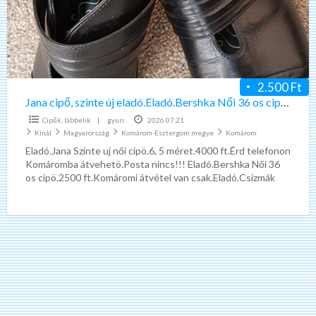
eladó.Eladó.Bershka
Női
36
os
cipö.Nike
2.500 Ft
eladók.
Jana cipő, szinte új eladó.Eladó.Bershka Női 36 os cipö.Nike eladók.
Cipők, lábbelik
|
gyuri.
2026.07.21
Kínál
Magyarország
Komárom-Esztergom megye
Komárom
Eladó.Jana Szinte uj női cipö.6, 5 méret.4000 ft.Érd telefonon
Komáromba átvehetö.Posta nincs!!! Eladó.Bershka Női 36
os cipö.2500 ft.Komáromi átvétel van csak.Eladó.Csizmák
37-39-40.2500 ft-5500 ft-ig.Árak telefonon.Mondja
[…]