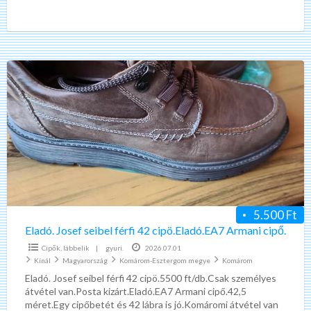
nincs!Csak telefonon érdeklödjön.Árak levélbe vagy
telefonon.0670 277-6990. Eladó.Övterelő. Új 7500ft
[…]
Eladó.
Josef
seibel
férfi
42
cipö.Eladó.EA7
Armani
cipő.
5.500 Ft
Eladó. Josef seibel férfi 42 cipö.Eladó.EA7 Armani cipő.
Cipők, lábbelik
|
gyuri.
2026.07.01
Kínál
Magyarország
Komárom-Esztergom megye
Komárom
Eladó. Josef seibel férfi 42 cipö.5500 ft/db.Csak személyes
átvétel van.Posta kizárt.Eladó.EA7 Armani cipő.42,5
méret.Egy cipőbetét és 42 lábra is jó.Komáromi átvétel van