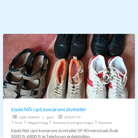
Eladó.Női
cipö
komáromi
átvétellel
Eladó.Női cipö komáromi átvétellel
Cipők, lábbelik
|
gyuri.
2026.07.09
Kínál
Magyarország
Komárom-Esztergom megye
Komárom
Eladó.Női cipö komáromi átvétellel 39-40 méretüek.Árak
3000 ft-6000 ft ig.Telefonon érdeklödjön.