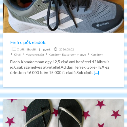
Férfi cipők eladók.
Cipők, lábbelik
|
gyuri.
2026.08.02
Kínál
Magyarország
Komárom-Esztergom megye
Komárom
Eladó.Komáromban egy 42,5 cipő ami betéttel 42 lábra is
jo.Csak személyes átvétellel.Adidas Terrex Gore-TEX ez
üzletben 46 000 ft én 15 000 ft eladó.Sok cipőt
[…]
Ipanema
Grendene
női
szandálok