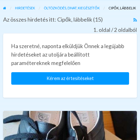
HIRDETÉSEK
ÖLTÖZKÖDÉS, DIVAT, KIEGÉSZÍTŐK
CIPŐK, LÁBBELIK
Az összes hirdetés itt: Cipők, lábbelik (15)
R
F
1. oldal / 2 oldalból
f
a
Ha szeretné, naponta elküldjük Önnek a legújabb
t
hirdetéseket az utoljára beállított
C
paramétereknek megfelelően
l
Kérem az értesítéseket
Eladó.Armani
AE
7
cipök