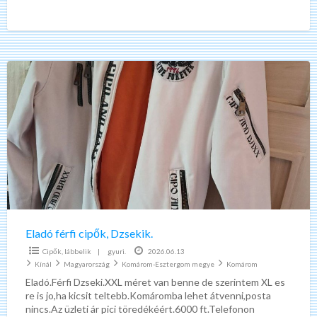
posta nincs.Ára 15000
[…]
Eladó
férfi
cipők,
Dzsekik.
Eladó férfi cipők, Dzsekik.
Cipők, lábbelik
|
gyuri.
2026.06.13
Kínál
Magyarország
Komárom-Esztergom megye
Komárom
Eladó.Férfi Dzseki.XXL méret van benne de szerintem XL es
re is jo,ha kicsit teltebb.Komáromba lehet átvenni,posta
nincs.Az üzleti ár pici töredékéért.6000 ft.Telefonon