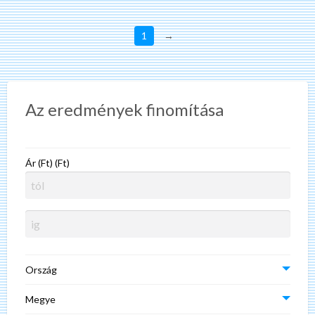
1
→
Az eredmények finomítása
Ár (Ft) (Ft)
Ország
Megye