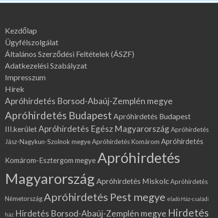
Kezdőlap
Ügyfélszolgálat
Általános Szerződési Feltételek (ÁSZF)
Adatkezelési Szabályzat
Impresszum
Hírek
Apróhirdetés Borsod-Abaúj-Zemplén megye
Apróhirdetés Budapest
Apróhirdetés Budapest
Apróhirdetés Egész Magyarország
III.kerület
Apróhirdetés
Apróhirdetés
Jász-Nagykun-Szolnok megye
Apróhirdetés Komárom
Apróhirdetés
Komárom-Esztergom megye
Magyarország
Apróhirdetés Miskolc
Apróhirdetés
Apróhirdetés Pest megye
Németország
eladó Ház-családi
Hirdetés
Hirdetés Borsod-Abaúj-Zemplén megye
ház