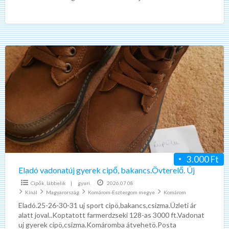
Eladó
vadonatúj
gyerek
cipő,
bakancs.Övterelő.
Új
3.000 Ft
Eladó vadonatúj gyerek cipő, bakancs.Övterelő. Új
Cipők, lábbelik
|
gyuri.
2026.07.08
Kínál
Magyarország
Komárom-Esztergom megye
Komárom
Eladó.25-26-30-31 uj sport cipö,bakancs,csizma.Üzleti ár
alatt joval..Koptatott farmerdzseki 128-as 3000 ft.Vadonat
uj gyerek cipö,csizma.Komáromba átvehetö.Posta