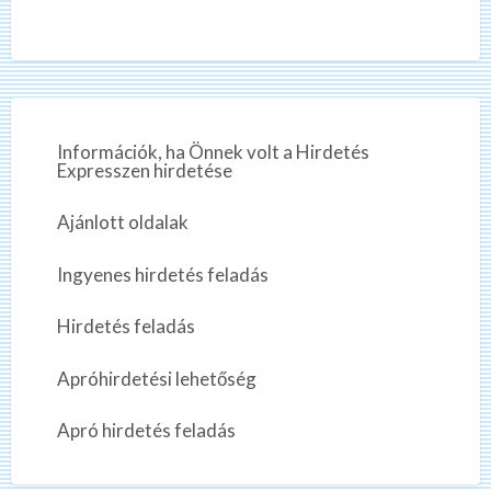
o
z
t
s
o
s
í
í
t
t
á
s
á
t
s
k
Információk, ha Önnek volt a Hirdetés
e
t
Expresszen hirdetése
r
e
k
s
i
Ajánlott oldalak
e
?
r
Ingyenes hirdetés feladás
e
s
Hirdetés feladás
i
?
Apróhirdetési lehetőség
Apró hirdetés feladás