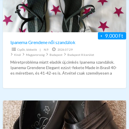
9.000 Ft
Ipanema Grendene női szandálok
Cipők, lábbelik
|
N.P.
2026.07.29
Kínál
Magyarország
Budapest
Budapest III.kerület
Méretprobléma miatt eladók új,címkés Ipanema szandálok.
Ipanema Grendene Elegant ezüst-fekete Made in Brasil 40-
es méretben, és 41-42-es is. Átvétel csak személyesen a
lakcímemen,Óbuda 3. ker.
Jana
cipő,
szinte
új