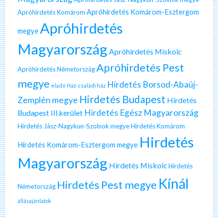
Apróhirdetés Komárom-Esztergom
Apróhirdetés Komárom
Apróhirdetés
megye
Magyarország
Apróhirdetés Miskolc
Apróhirdetés Pest
Apróhirdetés Németország
megye
Hirdetés Borsod-Abaúj-
eladó Ház-családi ház
Hirdetés Budapest
Zemplén megye
Hirdetés
Hirdetés Egész Magyarország
Budapest III.kerület
Hirdetés Jász-Nagykun-Szolnok megye
Hirdetés Komárom
Hirdetés
Hirdetés Komárom-Esztergom megye
Magyarország
Hirdetés Miskolc
Hirdetés
Kínál
Hirdetés Pest megye
Németország
állásajánlatok