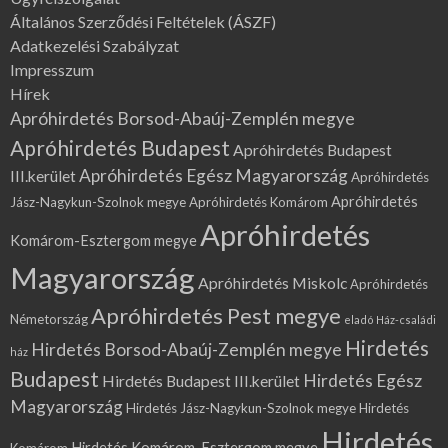
Általános Szerződési Feltételek (ÁSZF)
Adatkezelési Szabályzat
Impresszum
Hírek
Apróhirdetés Borsod-Abaúj-Zemplén megye
Apróhirdetés Budapest
Apróhirdetés Budapest
Apróhirdetés Egész Magyarország
III.kerület
Apróhirdetés
Apróhirdetés
Jász-Nagykun-Szolnok megye
Apróhirdetés Komárom
Apróhirdetés
Komárom-Esztergom megye
Magyarország
Apróhirdetés Miskolc
Apróhirdetés
Apróhirdetés Pest megye
Németország
eladó Ház-családi
Hirdetés
Hirdetés Borsod-Abaúj-Zemplén megye
ház
Budapest
Hirdetés Egész
Hirdetés Budapest III.kerület
Magyarország
Hirdetés Jász-Nagykun-Szolnok megye
Hirdetés
Hirdetés
Hirdetés Komárom-Esztergom megye