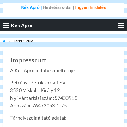
Kék Apró
IMPRESSZUM
Impresszum
A Kék Apró oldal üzemeltetője:
Petrényi-Petrik József E.V.
3530 Miskolc, Király 12.
Nyilvántartási szám: 57433918
Adószám: 76472053-1-25
Tárhelyszolgáltató adatai: