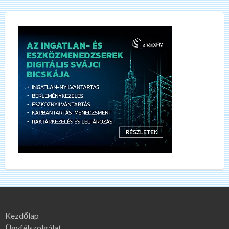
Kezdőlap
Ügyfélszolgálat