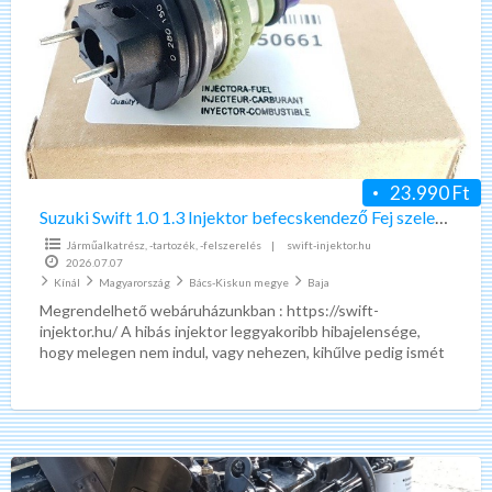
1.0
1.3
Injektor
befecskendező
Fej
szelep
0280150661
23.990 Ft
Suzuki Swift 1.0 1.3 Injektor befecskendező Fej szelep 0280150661
Járműalkatrész, -tartozék, -felszerelés
|
swift-injektor.hu
2026.07.07
Kínál
Magyarország
Bács-Kiskun megye
Baja
Megrendelhető webáruházunkban : https://swift-
injektor.hu/ A hibás injektor leggyakoribb hibajelensége,
hogy melegen nem indul, vagy nehezen, kihűlve pedig ismét
könnyen indítható. A hiba általában a szakadt
[…]
Perkins