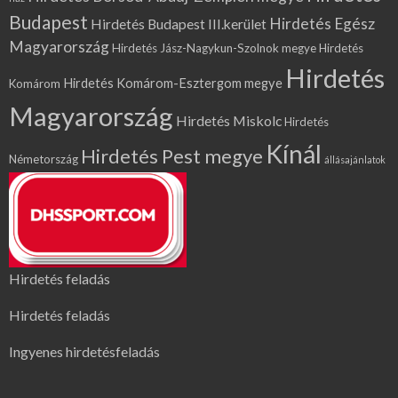
Budapest
Hirdetés Egész
Hirdetés Budapest III.kerület
Magyarország
Hirdetés Jász-Nagykun-Szolnok megye
Hirdetés
Hirdetés
Hirdetés Komárom-Esztergom megye
Komárom
Magyarország
Hirdetés Miskolc
Hirdetés
Kínál
Hirdetés Pest megye
Németország
állásajánlatok
Hirdetés feladás
Hirdetés feladás
Ingyenes hirdetésfeladás