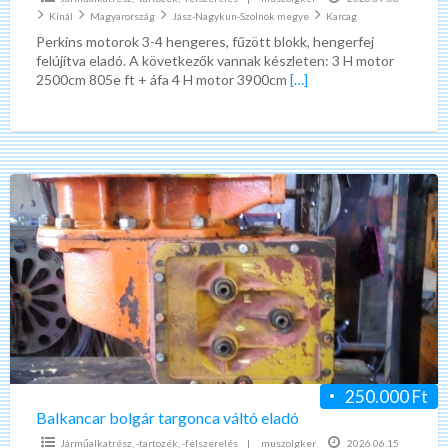
Kínál
Magyarország
Jász-Nagykun-Szolnok megye
Karcag
Perkins motorok 3-4 hengeres, fűzött blokk, hengerfej
felújítva eladó. A következők vannak készleten: 3 H motor
2500cm 805e ft + áfa 4 H motor 3900cm
[…]
Balkancar
bolgár
targonca
váltó
eladó
250.000 Ft
Balkancar bolgár targonca váltó eladó
Járműalkatrész, -tartozék, -felszerelés
|
muszolgker
2026.06.15