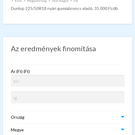
Kínál
Magyarország
Pest megye
Fót
Dunlop 225/50R18 nyári gumiabroncs eladó. 35.000 Ft/db
Az eredmények finomítása
Ár (Ft) (Ft)
Ország
Megye