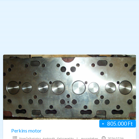
Perkins
motor
805.000 Ft
Perkins motor
Járműalkatrész, -tartozék, -felszerelés
|
muszolgker
2026.07.06