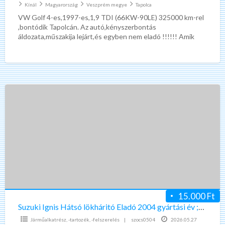
Kínál
Magyarország
Veszprém megye
Tapolca
VW Golf 4-es,1997-es,1,9 TDI (66KW-90LE) 325000 km-rel
,bontódik Tapolcán. Az autó,kényszerbontás
áldozata,műszakija lejárt,és egyben nem eladó !!!!!! Amik
vannak még belőle : csupasz kaszni magyar
[…]
Suzuki
Ignis
Hátsó
lökháritó
Eladó
2004
gyártási
év
;Szine
15.000 Ft
fehér.
Suzuki Ignis Hátsó lökháritó Eladó 2004 gyártási év ;Szine fehér.
Járműalkatrész, -tartozék, -felszerelés
|
szocs0504
2026.05.27