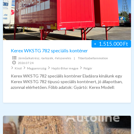
speciális
konténer
1.515.000 Ft
Kerex WKSTG 782 speciális konténer
Járműalkatrész, -tartozék, -felszerelés
|
TiborIzabellainmotion
2026.07.24
Kínál
Magyarország
Hajdú-Bihar megye
Polgár
Kerex WKSTG 782 speciális konténer Eladásra kínálunk egy
Kerex WKSTG 782 típusú speciális konténert, jó állapotban,
azonnal elérhetően. Főbb adatok: Gyártó: Kerex Modell:
WKSTG 782
[…]
BPW
ECO