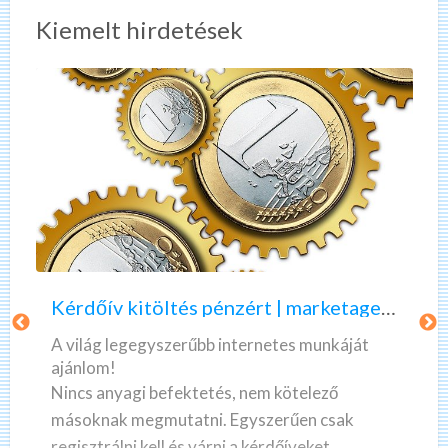
Kiemelt hirdetések
K
A
é
z
r
ö
d
n
ő
n
Kérdőív kitöltés pénzért | marketagent | valós, fizető munka
í
e
v
k
A világ legegyszerűbb internetes munkáját
k
l
ajánlom!
i
e
Nincs anyagi befektetés, nem kötelező
t
g
másoknak megmutatni. Egyszerűen csak
ö
o
regisztrálni kell és várni a kérdőíveket.