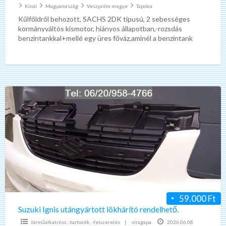
Kínál
Magyarország
Veszprém megye
Tapolca
Kűlfőldről behozott, SACHS 2DK tipusú, 2 sebességes
kormányváltós kismotor, hiányos állapotban,-rozsdás
benzintankkal+mellé egy üres főváz,aminél a benzintank
hibátlan állapotú,csak így egyben az egész ,48800Ft-os
alkalmi
[…]
Suzuki
Ignis
utángyártott
lökhárító
rendelhető.
59.000 Ft
Suzuki Ignis utángyártott lökhárító rendelhető.
Járműalkatrész, -tartozék, -felszerelés
|
viragapa
2026.06.08