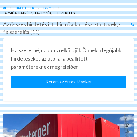
HIRDETÉSEK
JÁRMŰ
JÁRMŰALKATRÉSZ, -TARTOZÉK, -FELSZERELÉS
Az összes hirdetés itt: Járműalkatrész, -tartozék, -
R
felszerelés (11)
F
f
a
Ha szeretné, naponta elküldjük Önnek a legújabb
t
hirdetéseket az utoljára beállított
J
paramétereknek megfelelően
-
t
Kérem az értesítéseket
-
f
Kerex
WKSTG
782