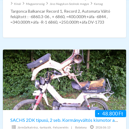
Kínál
Magyarország
Jász-Nagykun-Szolnok megye
Karcag
Targonca Balkancar Record 1, Record 2, Automata Váltó
felújított : -6860.3-06 , + 6860, =400.000ft+áfa -6844 ,
=340.000ft+áfa -R-1 6860, =250.000ft+áfa DV-1733
mechanikus váltó felújított
[…]
SACHS
2DK
típusú,
2
seb.
Kormányváltós
kismotor
alkatrésznek
48.800 Ft
SACHS 2DK típusú, 2 seb. Kormányváltós kismotor alkatrésznek
Járműalkatrész, -tartozék, -felszerelés
|
Balatony
2026.06.13