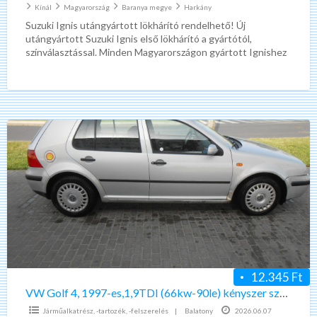
Kínál
Magyarország
Baranya megye
Harkány
Suzuki Ignis utángyártott lökhárító rendelhető! Új
utángyártott Suzuki Ignis első lökhárító a gyártótól,
színválasztással. Minden Magyarországon gyártott Ignishez
jó. Ár: 69 000,-ft + ÁFA. Árváltozás
[…]
VW
Golf
4,
1997-
es,1,9TDI
(66kw-
90le)
kényszer
szétbontása
12.345 Ft
elindúl-
VW Golf 4, 1997-es,1,9TDI (66kw-90le) kényszer szétbontása elindúl-bontódi
bontódi
Járműalkatrész, -tartozék, -felszerelés
|
Balatony
2026.06.07