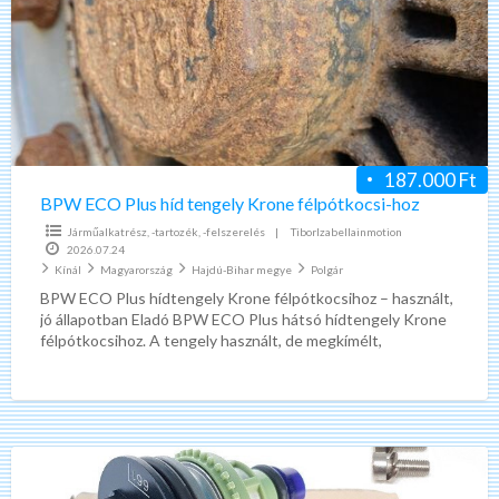
Plus
híd
tengely
Krone
félpótkocsi-
hoz
187.000 Ft
BPW ECO Plus híd tengely Krone félpótkocsi-hoz
Járműalkatrész, -tartozék, -felszerelés
|
TiborIzabellainmotion
2026.07.24
Kínál
Magyarország
Hajdú-Bihar megye
Polgár
BPW ECO Plus hídtengely Krone félpótkocsihoz – használt,
jó állapotban Eladó BPW ECO Plus hátsó hídtengely Krone
félpótkocsihoz. A tengely használt, de megkímélt,
üzembiztos állapotban
[…]
Suzuki
Swift