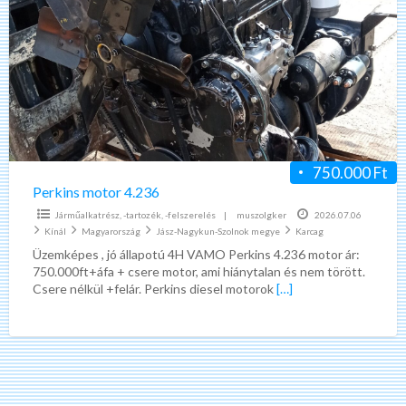
motor
4.236
750.000 Ft
Perkins motor 4.236
Járműalkatrész, -tartozék, -felszerelés
|
muszolgker
2026.07.06
Kínál
Magyarország
Jász-Nagykun-Szolnok megye
Karcag
Üzemképes , jó állapotú 4H VAMO Perkins 4.236 motor ár:
750.000ft+áfa + csere motor, ami hiánytalan és nem törött.
Csere nélkül +felár. Perkins diesel motorok
[…]