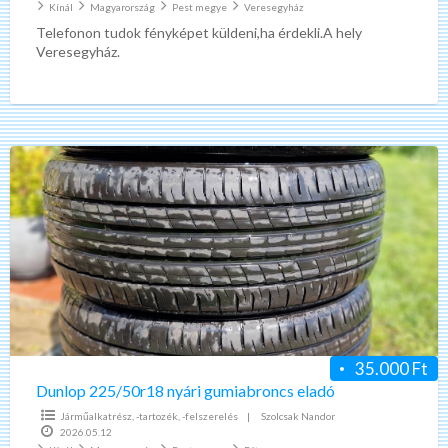
Kínál
Magyarország
Pest megye
Veresegyház
Telefonon tudok fényképet küldeni,ha érdekli.A hely
Veresegyház.
Dunlop
225/50r18
nyári
gumiabroncs
eladó
35.000 Ft
Dunlop 225/50r18 nyári gumiabroncs eladó
Járműalkatrész, -tartozék, -felszerelés
|
Szolcsak Nandor
2026.05.12