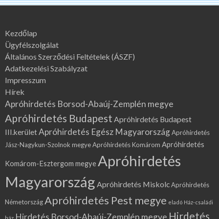
Kezdőlap
Ügyfélszolgálat
Általános Szerződési Feltételek (ÁSZF)
Adatkezelési Szabályzat
Impresszum
Hírek
Apróhirdetés Borsod-Abaúj-Zemplén megye
Apróhirdetés Budapest
Apróhirdetés Budapest
Apróhirdetés Egész Magyarország
III.kerület
Apróhirdetés
Apróhirdetés
Jász-Nagykun-Szolnok megye
Apróhirdetés Komárom
Apróhirdetés
Komárom-Esztergom megye
Magyarország
Apróhirdetés Miskolc
Apróhirdetés
Apróhirdetés Pest megye
Németország
eladó Ház-családi
Hirdetés
Hirdetés Borsod-Abaúj-Zemplén megye
ház