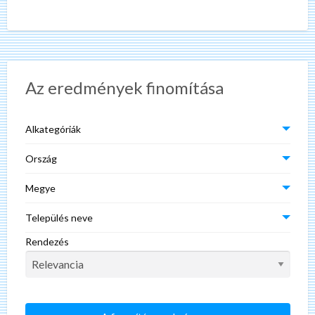
hitel és házipénztár gondokkal küzdő,
[…]
Az eredmények finomítása
Alkategóriák
Ország
Megye
Település neve
Rendezés