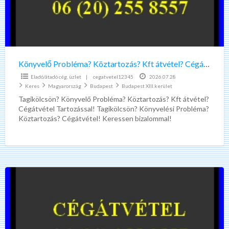
Cégátvétel
Tartozással!
Könyvelő Probléma? Köztartozás? Kft átvétel? Cégátvétel Tartozással!
Eladó/átadó cég, üzlet
|
cegatvetel12345
2026.07.28
Keres
Magyarország
Budapest
Budapest XIII.kerület
Tagikölcsön? Könyvelő Probléma? Köztartozás? Kft átvétel?
Cégátvétel Tartozással! Tagikölcsön? Könyvelési Probléma?
Köztartozás? Cégátvétel! Keressen bizalommal!
06202558557 Köztartozás, házipénztár, tagikölcsön,
üzletrész átvétel, üzletrész átruházás, cégátvétel, ügyvéd,
[…]
Tagikölcsön?
Könyvelő
Probléma?
Köztartozás?