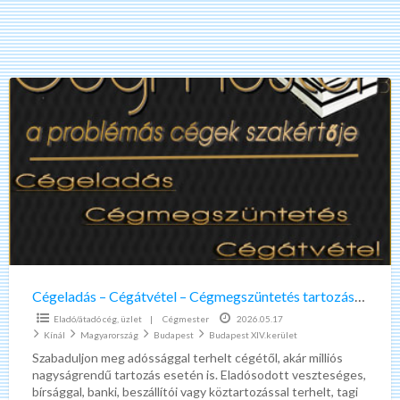
Cégeladás
–
Cégátvétel
–
Cégmegszüntetés
tartozással
Cégeladás – Cégátvétel – Cégmegszüntetés tartozással
Eladó/átadó cég, üzlet
|
Cégmester
2026.05.17
Kínál
Magyarország
Budapest
Budapest XIV.kerület
Szabaduljon meg adóssággal terhelt cégétől, akár milliós
nagyságrendű tartozás esetén is. Eladósodott veszteséges,
bírsággal, banki, beszállítói vagy köztartozással terhelt, tagi