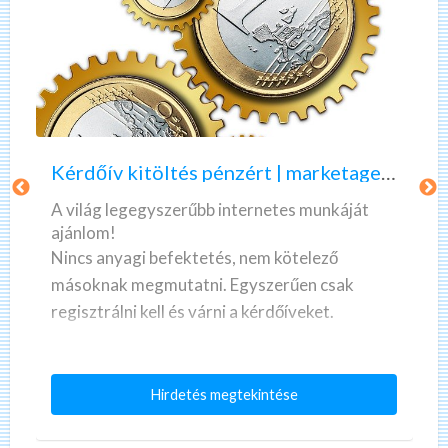
K
A
é
z
r
ö
d
n
ő
n
Kérdőív kitöltés pénzért | marketagent | valós, fizető munka
í
e
v
k
A világ legegyszerűbb internetes munkáját
k
l
ajánlom!
i
e
Nincs anyagi befektetés, nem kötelező
t
g
másoknak megmutatni. Egyszerűen csak
ö
o
regisztrálni kell és várni a kérdőíveket.
l
l
t
c
A cég neve Marketagent. Megbízható és
é
s
valóban fizet!
K
Hirdetés megtekintése
s
ó
é
p
b
r
Internetes kérdőíveket kell kitölteni pénzért
d
é
b