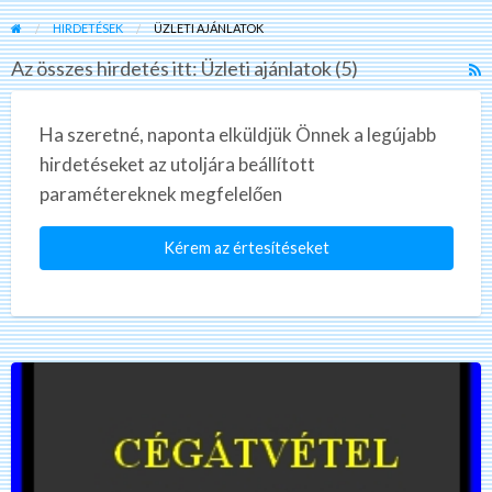
HIRDETÉSEK
ÜZLETI AJÁNLATOK
Az összes hirdetés itt: Üzleti ajánlatok (5)
R
F
f
Ha szeretné, naponta elküldjük Önnek a legújabb
a
hirdetéseket az utoljára beállított
t
paramétereknek megfelelően
Ü
a
Kérem az értesítéseket
Kft
átvétel?
Bt
átvétel?
Cégeladás?