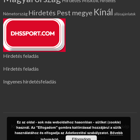
Hirdetés Miskolc
Hirdetés
Kínál
Hirdetés Pest megye
Németország
állásajánlatok
Hirdetés feladás
Hirdetés feladás
Ingyenes hirdetésfeladás
Ez az oldal - sok más weboldalhoz hasonlóan - sütiket (cookie)
Kék Apró Oldaltérkép
Hirdetés Expressz Oldaltérkép
használ. Az "Elfogadom" gombra kattintással hozzájárul a sütik
használatához és elfogadja az Adatkezelési szabályzatot.
Bővebb
© Kék Apró 2020 | Minden jog fenntartva
Elfogadom
információ