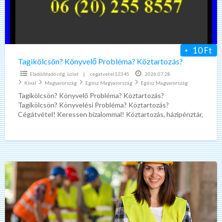
10 Ft
Tagikölcsön? Könyvelő Probléma? Köztartozás?
Eladó/átadó cég, üzlet
|
cegatvetel12345
2026.07.28
Kínál
Magyarország
Egész Magyarország
Egész Magyarország
Tagikölcsön? Könyvelő Probléma? Köztartozás?
Tagikölcsön? Könyvelési Probléma? Köztartozás?
Cégátvétel! Keressen bizalommal! Köztartozás, házipénztár,
tagikölcsön, üzletrész átvétel, üzletrész átruházás,
cégátvétel, ügyvéd, könyvelő, cégátvétel, cégátadás,
cégeladás, cég
[…]
Építőipari
Alvállalkozókat
keresünk
magas
árakon,