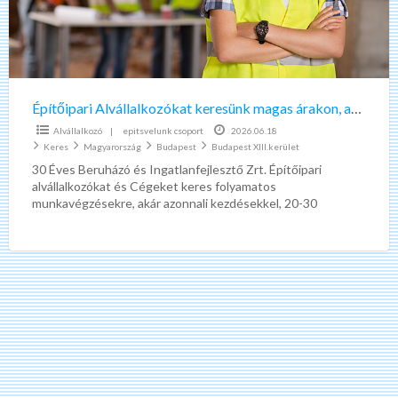
azonnali
kezdésekhez!
Építőipari Alvállalkozókat keresünk magas árakon, azonnali kezdésekhez!
Alvállalkozó
|
epitsvelunk csoport
2026.06.18
Keres
Magyarország
Budapest
Budapest XIII.kerület
30 Éves Beruházó és Ingatlanfejlesztő Zrt. Építőipari
alvállalkozókat és Cégeket keres folyamatos
munkavégzésekre, akár azonnali kezdésekkel, 20-30
folyamatban lévő Budapesti, Kelet -Magyarországi és Észak
Dunántúli
[…]