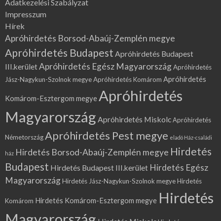
Adatkezelési Szabályzat
Impresszum
Hírek
Apróhirdetés Borsod-Abaúj-Zemplén megye
Apróhirdetés Budapest
Apróhirdetés Budapest
Apróhirdetés Egész Magyarország
III.kerület
Apróhirdetés
Apróhirdetés
Jász-Nagykun-Szolnok megye
Apróhirdetés Komárom
Apróhirdetés
Komárom-Esztergom megye
Magyarország
Apróhirdetés Miskolc
Apróhirdetés
Apróhirdetés Pest megye
Németország
eladó Ház-családi
Hirdetés
Hirdetés Borsod-Abaúj-Zemplén megye
ház
Budapest
Hirdetés Egész
Hirdetés Budapest III.kerület
Magyarország
Hirdetés Jász-Nagykun-Szolnok megye
Hirdetés
Hirdetés
Hirdetés Komárom-Esztergom megye
Komárom
Magyarország