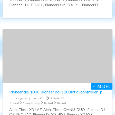
v10
Pioneer CDJ-TOUR1 , Pioneer DJM-TOUR1, Pioneer DJ
XDJ-RX3, Pioneer XDJ
[…]
Pioneer
ddj
1000,
pioneer
ddj
1000srt
dj
controller
,
600 Ft
pioneer
Pioneer ddj 1000, pioneer ddj 1000srt dj controller , pioneer cdj-3000
cdj-
Hangszer
|
botha77
2026.06.27
3000
Kínál
Spanyolország
Külföld
Külföld
AlphaTheta XDJ-AZ, AlphaTheta OMNIS-DUO , Pioneer DJ
OPUS-QUAD, Pioneer DJ XDJ-RX3, Pioneer XDJ-XZ,