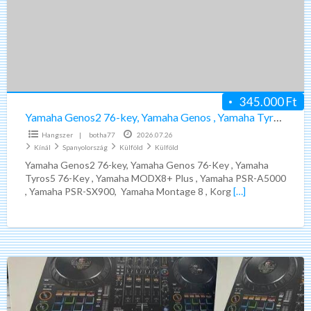
key,
Yamaha
Genos
,
Yamaha
Tyros5
345.000 Ft
,
Yamaha Genos2 76-key, Yamaha Genos , Yamaha Tyros5 , Yamaha modx8+ Plus
Yamaha
Hangszer
|
botha77
2026.07.26
modx8+
Kínál
Spanyolország
Külföld
Külföld
Plus
Yamaha Genos2 76-key, Yamaha Genos 76-Key , Yamaha
Tyros5 76-Key , Yamaha MODX8+ Plus , Yamaha PSR-A5000
, Yamaha PSR-SX900, Yamaha Montage 8 , Korg
[…]
Pioneer
ddj-
flx10