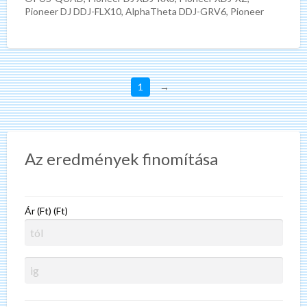
Pioneer DJ DDJ-FLX10, AlphaTheta DDJ-GRV6, Pioneer
DDJ-1000, Pioneer DDJ-1000SRT, Pioneer DJ DDJ-REV7,
[…]
1
→
Az eredmények finomítása
Ár (Ft) (Ft)