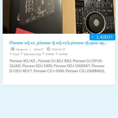
,
pioneer
dj
xdj-
rx3,
pioneer
1.400 Ft
dj
Pioneer xdj xz , pioneer dj xdj-rx3, pioneer dj opus-quad dj system
opus-
Hangszer
|
botha77
2026.06.27
quad
Kínál
Spanyolország
Külföld
Külföld
dj
Pioneer XDJ XZ , Pioneer DJ XDJ-RX3, Pioneer DJ OPUS-
QUAD, Pioneer DDJ 1000, Pioneer DDJ 1000SRT, Pioneer
system
DJ DDJ-REV7, Pioneer CDJ-3000, Pioneer CDJ 2000NXS2,
Pioneer
[…]