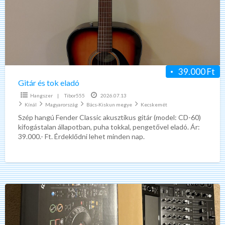
eladó
39.000 Ft
Gitár és tok eladó
Hangszer
|
Tibor555
2026.07.13
Kínál
Magyarország
Bács-Kiskun megye
Kecskemét
Szép hangú Fender Classic akusztikus gitár (model: CD-60)
kifogástalan állapotban, puha tokkal, pengetővel eladó. Ár:
39.000.- Ft. Érdeklődni lehet minden nap.
Pioneer
xdj
xz