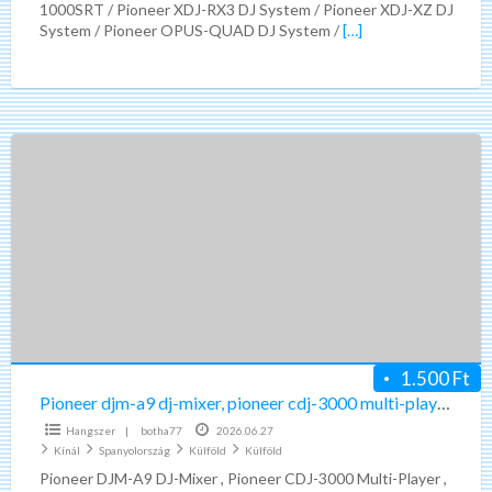
1000SRT / Pioneer XDJ-RX3 DJ System / Pioneer XDJ-XZ DJ
xdj-
System / Pioneer OPUS-QUAD DJ System /
[…]
rx3
Pioneer
djm-
a9
dj-
mixer,
pioneer
cdj-
3000
multi-
1.500 Ft
player
Pioneer djm-a9 dj-mixer, pioneer cdj-3000 multi-player , pioneer djm-v10-lf
,
Hangszer
|
botha77
2026.06.27
pioneer
Kínál
Spanyolország
Külföld
Külföld
djm-
Pioneer DJM-A9 DJ-Mixer , Pioneer CDJ-3000 Multi-Player ,