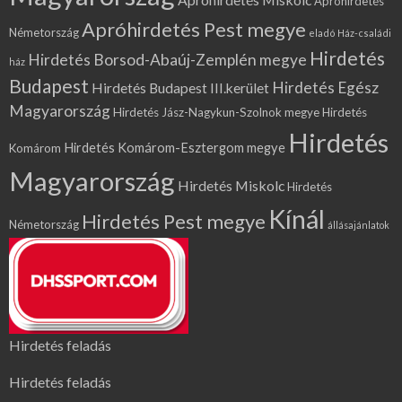
Apróhirdetés
Apróhirdetés Pest megye
Németország
eladó Ház-családi
Hirdetés
Hirdetés Borsod-Abaúj-Zemplén megye
ház
Budapest
Hirdetés Egész
Hirdetés Budapest III.kerület
Magyarország
Hirdetés Jász-Nagykun-Szolnok megye
Hirdetés
Hirdetés
Hirdetés Komárom-Esztergom megye
Komárom
Magyarország
Hirdetés Miskolc
Hirdetés
Kínál
Hirdetés Pest megye
Németország
állásajánlatok
Hirdetés feladás
Hirdetés feladás