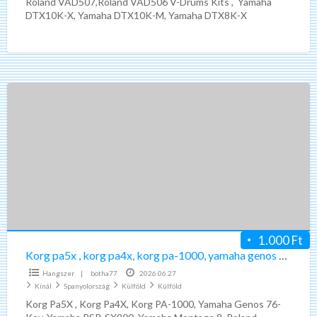
Roland VAD507,Roland VAD506 V-Drums Kits , Yamaha
v-
DTX10K-X, Yamaha DTX10K-M, Yamaha DTX8K-X
drum
Electronic Drum Kit, YAMAHA PHOENIX PHX
[…]
kit
Korg
pa5x
,
korg
pa4x,
korg
pa-
1000,
yamaha
1.000 Ft
genos
Korg pa5x , korg pa4x, korg pa-1000, yamaha genos 76-key, yamaha psr-sx900
76-
Hangszer
|
botha77
2026.06.27
key,
Kínál
Spanyolország
Külföld
Külföld
yamaha
Korg Pa5X , Korg Pa4X, Korg PA-1000, Yamaha Genos 76-