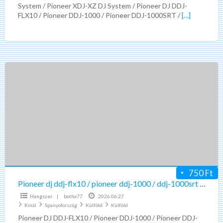
System / Pioneer XDJ-XZ DJ System / Pioneer DJ DDJ-
FLX10 / Pioneer DDJ-1000 / Pioneer DDJ-1000SRT /
[…]
Pioneer
dj
ddj-
flx10
/
pioneer
ddj-
1000
/
750 Ft
ddj-
Pioneer dj ddj-flx10 / pioneer ddj-1000 / ddj-1000srt / pioneer xdj-rx3
1000srt
Hangszer
|
botha77
2026.06.27
/
Kínál
Spanyolország
Külföld
Külföld
pioneer
Pioneer DJ DDJ-FLX10 / Pioneer DDJ-1000 / Pioneer DDJ-