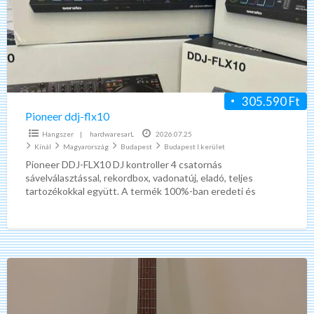
305.590 Ft
Pioneer ddj-flx10
Hangszer
|
hardwaresarL
2026.07.25
Kínál
Magyarország
Budapest
Budapest I.kerület
Pioneer DDJ-FLX10 DJ kontroller 4 csatornás
sávelválasztással, rekordbox, vadonatúj, eladó, teljes
tartozékokkal együtt. A termék 100%-ban eredeti és
hiteles. WhatsApp elérhetőség: +31620549105
Gitár
és
tok