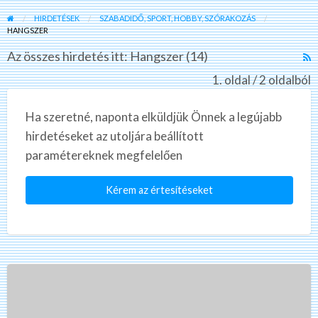
HIRDETÉSEK
SZABADIDŐ, SPORT, HOBBY, SZÓRAKOZÁS
HANGSZER
Az összes hirdetés itt: Hangszer (14)
R
F
1. oldal / 2 oldalból
f
a
Ha szeretné, naponta elküldjük Önnek a legújabb
t
hirdetéseket az utoljára beállított
H
paramétereknek megfelelően
Kérem az értesítéseket
Yamaha
Genos2
76-