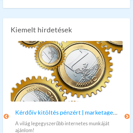
Kiemelt hirdetések
K
A
é
z
r
ö
d
n
ő
n
Kérdőív kitöltés pénzért | marketagent | valós, fizető munka
í
e
v
k
A világ legegyszerűbb internetes munkáját
k
l
ajánlom!