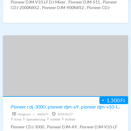
Pioneer DJM-V10-LF DJ-Mixer , Pioneer DJM-S11 , Pioneer
v10-
CDJ-2000NXS2 , Pioneer DJM-900NXS2 , Pioneer CDJ-
lf
Tour1 , Pioneer
[…]
Pioneer
cdj-
3000
,
pioneer
djm-
a9
,
pioneer
1.300 Ft
djm-
Pioneer cdj-3000 , pioneer djm-a9 , pioneer djm-v10-lf , pioneer djm-s11
v10-
Hangszer
|
botha77
2026.06.27
lf
Kínál
Spanyolország
Külföld
Külföld
,
Pioneer CDJ-3000 , Pioneer DJM-A9 , Pioneer DJM-V10-LF