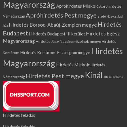
Magyarország
Apróhirdetés Miskolc
Apróhirdetés
Apróhirdetés Pest megye
Németország
eladó Ház-családi
Hirdetés
Hirdetés Borsod-Abaúj-Zemplén megye
ház
Budapest
Hirdetés Egész
Hirdetés Budapest III.kerület
Magyarország
Hirdetés Jász-Nagykun-Szolnok megye
Hirdetés
Hirdetés
Hirdetés Komárom-Esztergom megye
Komárom
Magyarország
Hirdetés Miskolc
Hirdetés
Kínál
Hirdetés Pest megye
Németország
állásajánlatok
Hirdetés feladás
Hirdetés feladás