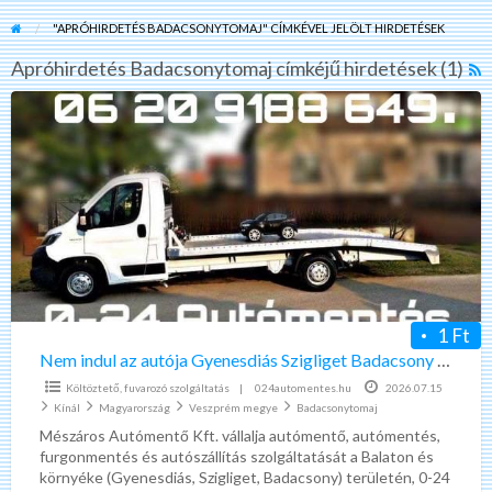
"APRÓHIRDETÉS BADACSONYTOMAJ" CÍMKÉVEL JELÖLT HIRDETÉSEK
Apróhirdetés Badacsonytomaj címkéjű hirdetések (1)
R
F
Nem
f
indul
a
az
t
autója
A
Gyenesdiás
B
Szigliget
Badacsony
környékén?
Segítünk.
1 Ft
Nem indul az autója Gyenesdiás Szigliget Badacsony környékén? Segítünk.
Költöztető, fuvarozó szolgáltatás
|
024automentes.hu
2026.07.15
Kínál
Magyarország
Veszprém megye
Badacsonytomaj
Mészáros Autómentő Kft. vállalja autómentő, autómentés,
furgonmentés és autószállítás szolgáltatását a Balaton és
környéke (Gyenesdiás, Szigliget, Badacsony) területén, 0-24