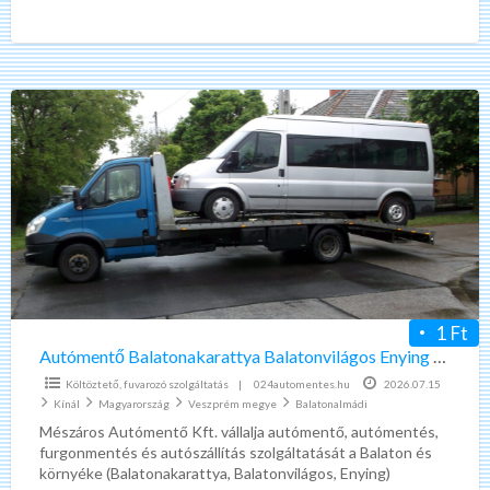
területén, 0-24 órában. Ha baj érte járművét, ne
[…]
Autómentő
Balatonakarattya
Balatonvilágos
Enying
0-
24.
1 Ft
Autómentő Balatonakarattya Balatonvilágos Enying 0-24.
Költöztető, fuvarozó szolgáltatás
|
024automentes.hu
2026.07.15
Kínál
Magyarország
Veszprém megye
Balatonalmádi
Mészáros Autómentő Kft. vállalja autómentő, autómentés,
furgonmentés és autószállítás szolgáltatását a Balaton és
környéke (Balatonakarattya, Balatonvilágos, Enying)