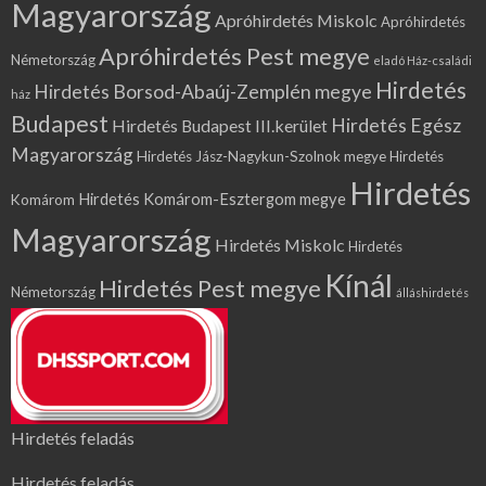
Magyarország
Apróhirdetés Miskolc
Apróhirdetés
Apróhirdetés Pest megye
Németország
eladó Ház-családi
Hirdetés
Hirdetés Borsod-Abaúj-Zemplén megye
ház
Budapest
Hirdetés Egész
Hirdetés Budapest III.kerület
Magyarország
Hirdetés Jász-Nagykun-Szolnok megye
Hirdetés
Hirdetés
Hirdetés Komárom-Esztergom megye
Komárom
Magyarország
Hirdetés Miskolc
Hirdetés
Kínál
Hirdetés Pest megye
Németország
álláshirdetés
Hirdetés feladás
Hirdetés feladás