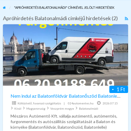
"APRÓHIRDETÉS BALATONALMÁDI" CÍMKÉVEL JELÖLT HIRDETÉSEK
Apróhirdetés Balatonalmádi címkéjű hirdetések (2)
R
F
Nem
f
indul
a
az
t
Balatonföldvár
A
Balatonőszöd
B
Balatonlelle
környékén?
Segítünk.
1 Ft
Nem indul az Balatonföldvár Balatonőszöd Balatonlelle környékén? Segítünk.
Költöztető, fuvarozó szolgáltatás
|
024automentes.hu
2026.07.15
Kínál
Magyarország
Veszprém megye
Balatonalmádi
Mészáros Autómentő Kft. vállalja autómentő, autómentés,
furgonmentés és autószállítás szolgáltatását a Balaton és
környéke (Balatonföldvár, Balatonőszöd, Balatonlelle)