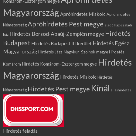
Komárom-Esztergom megye
Magyarország
Apróhirdetés Miskolc
Apróhirdetés
Apróhirdetés Pest megye
Németország
eladó Ház-családi
Hirdetés
Hirdetés Borsod-Abaúj-Zemplén megye
ház
Budapest
Hirdetés Egész
Hirdetés Budapest III.kerület
Magyarország
Hirdetés Jász-Nagykun-Szolnok megye
Hirdetés
Hirdetés
Hirdetés Komárom-Esztergom megye
Komárom
Magyarország
Hirdetés Miskolc
Hirdetés
Kínál
Hirdetés Pest megye
Németország
álláshirdetés
Hirdetés feladás