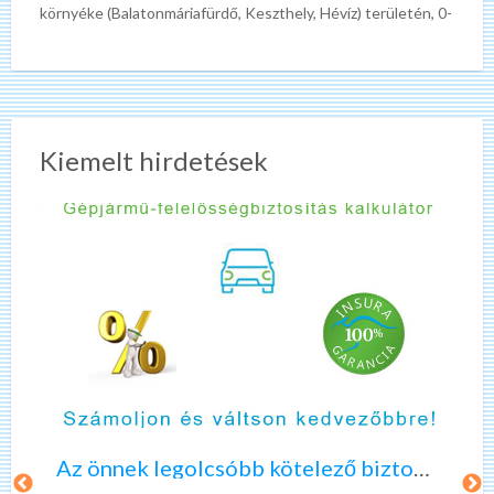
környéke (Balatonmáriafürdő, Keszthely, Hévíz) területén, 0-
24 órában. Ha baj érte járművét, ne
[…]
Kiemelt hirdetések
K
é
r
d
ő
Az önnek legolcsóbb kötelező biztosítást keresi?
í
v