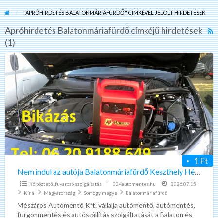
"APRÓHIRDETÉS BALATONMÁRIAFÜRDŐ" CÍMKÉVEL JELÖLT HIRDETÉSEK
Apróhirdetés Balatonmáriafürdő címkéjű hirdetések
R
(1)
F
f
Nem
a
indul
t
az
A
autója
B
Balatonmáriafürdő
Keszthely
Hévíz
környékén?
Segítünk.
1 Ft
Nem indul az autója Balatonmáriafürdő Keszthely Hévíz környékén? Segítünk.
Költöztető, fuvarozó szolgáltatás
|
024automentes.hu
2026.07.15
Kínál
Magyarország
Somogy megye
Balatonmáriafürdő
Mészáros Autómentő Kft. vállalja autómentő, autómentés,
furgonmentés és autószállítás szolgáltatását a Balaton és