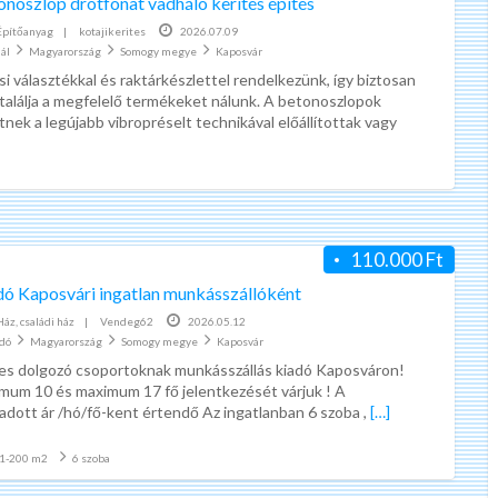
onoszlop drótfonat vadháló kerítés építés
ad
Építőanyag
|
kotajikerites
2026.07.09
tag
ál
Magyarország
Somogy megye
Kaposvár
Apró
si választékkal és raktárkészlettel rendelkezünk, így biztosan
Kapo
alálja a megfelelő termékeket nálunk. A betonoszlopok
tnek a legújabb vibropréselt technikával előállítottak vagy
ományosak. A vibropréselt technikával
[…]
K
é
r
d
110.000 Ft
ő
í
dó Kaposvári ingatlan munkásszállóként
Az önnek legolcsóbb kötelező biztosítást keresi?
Kérdőív kitöltés pénzért | marketagent | valós, fizető munka
v
Ház, családi ház
|
Vendeg62
2026.05.12
adó
Magyarország
Somogy megye
k
Kaposvár
s kötés
A világ legegyszerűbb internetes
s dolgozó csoportoknak munkásszállás kiadó Kaposváron!
i
a
munkáját ajánlom!
mum 10 és maximum 17 fő jelentkezését várjuk ! A
t
 kötelező
Nincs anyagi befektetés, nem
dott ár /hó/fő-kent értendő Az ingatlanban 6 szoba ,
[…]
ö
ti online,
kötelező másoknak megmutatni.
l
1-200 m2
6 szoba
 biztosítás
Egyszerűen csak regisztrálni kell és
t
utatja Önnek,
várni a kérdőíveket.