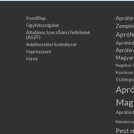
Kezdőlap
Apróhir
Ügyfélszolgálat
Zemplé
Általános Szerződési Feltételek
Apróh
(ÁSZF)
Apróhird
Adatkezelési Szabályzat
Apróhir
Impresszum
Magyar
Hírek
Nagykun-
Komárom
Eszterg
Apró
Mag
Apróhird
Németors
Pest 