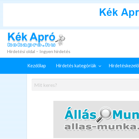
+
Külön
Kék Apró
irdetéskezelő
Hirdetés
GYIK
szolgáltatások
feladása
Hirdetési oldal – Ingyen hirdetés
Kezdőlap
Hirdetés kategóriák
Hirdetéskezelő