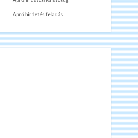
n
k
Apró hirdetés feladás
a