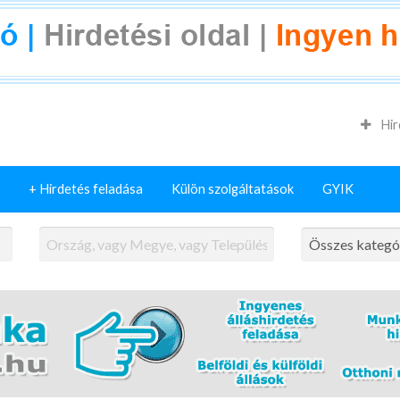
Hir
+ Hirdetés feladása
Külön szolgáltatások
GYIK