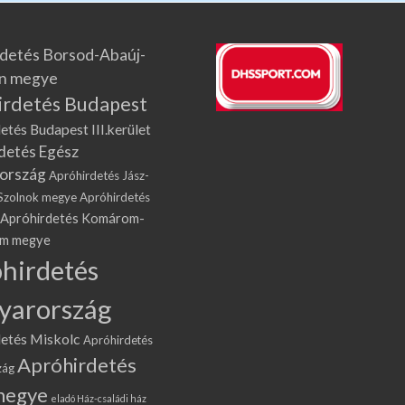
detés Borsod-Abaúj-
n megye
irdetés Budapest
etés Budapest III.kerület
detés Egész
ország
Apróhirdetés Jász-
Szolnok megye
Apróhirdetés
Apróhirdetés Komárom-
om megye
hirdetés
yarország
etés Miskolc
Apróhirdetés
Apróhirdetés
zág
megye
eladó Ház-családi ház