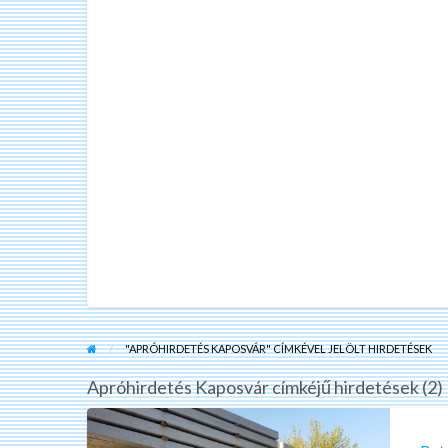
"APRÓHIRDETÉS KAPOSVÁR" CÍMKÉVEL JELÖLT HIRDETÉSEK
Apróhirdetés Kaposvár címkéjű hirdetések (2)
Betonoszlop
drótfonat