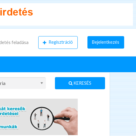
Regisztráció
Bejelentkezés
detés feladása
KERESÉS