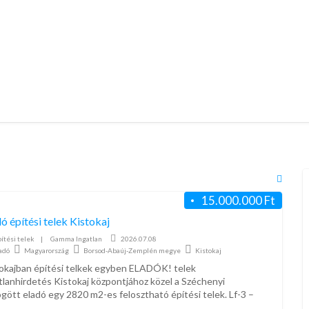
RSS
Feed
15.000.000 Ft
for
ó építési telek Kistokaj
ad
ítési telek
|
Gamma Ingatlan
2026.07.08
tag
adó
Magyarország
Borsod-Abaúj-Zemplén megye
Kistokaj
Apró
okajban építési telkek egyben ELADÓK! telek
Kisto
tlanhirdetés Kistokaj központjához közel a Széchenyi
gött eladó egy 2820 m2-es felosztható építési telek. Lf-3 –
-ban beépíthető, –
[…]