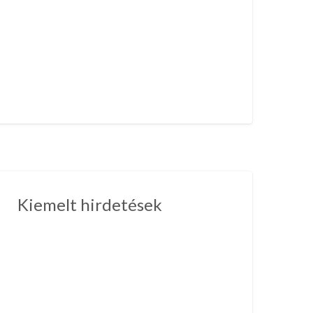
Kiemelt hirdetések
hirdetés
kaj