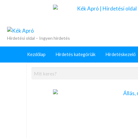
Kék Apró
+
Külön
rdetéskezelő
Hirdetés
GYIK
szolgáltatások
Hirdetési oldal – Ingyen hirdetés
feladása
Kezdőlap
Hirdetés kategóriák
Hirdetéskezelő