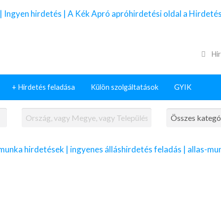
Hir
+ Hirdetés feladása
Külön szolgáltatások
GYIK