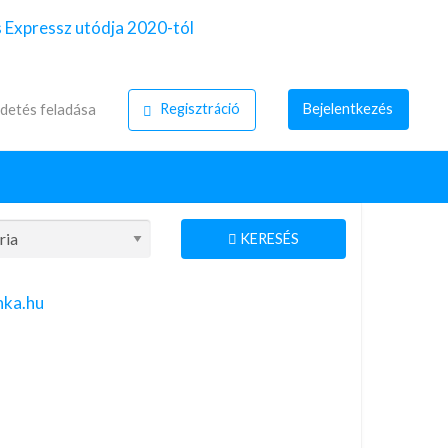
Regisztráció
Bejelentkezés
detés feladása
KERESÉS