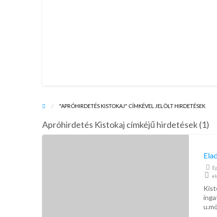
"APRÓHIRDETÉS KISTOKAJ" CÍMKÉVEL JELÖLT HIRDETÉSEK
Apróhirdetés Kistokaj címkéjű hirdetések (1)
Eladó
építési
Elad
telek
Ép
Kistokaj
el
Kist
inga
u.mö
30%