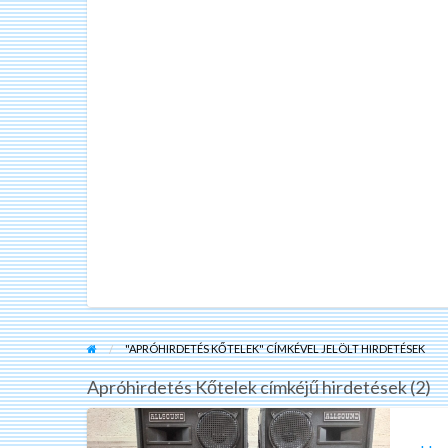
"APRÓHIRDETÉS KŐTELEK" CÍMKÉVEL JELÖLT HIRDETÉSEK
Apróhirdetés Kőtelek címkéjű hirdetések (2)
Hangfalpárok
és