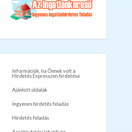
helyen, árgaranciával (részletek a
o
í
s
weboldalon).
t
í
t
á
á
005 Internetes ügynökség
s
s
t
k
t
e
r
k
e
e
s
i
r
?
e
Információk, ha Önnek volt a
s
Hirdetés Expresszen hirdetése
i
?
Ajánlott oldalak
Ingyenes hirdetés feladás
Hirdetés feladás
Apróhirdetési lehetőség