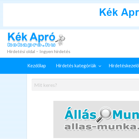
+
Külön
Kék Apró
irdetéskezelő
Hirdetés
GYIK
szolgáltatások
feladása
Hirdetési oldal – Ingyen hirdetés
Kezdőlap
Hirdetés kategóriák
Hirdetéskezelő