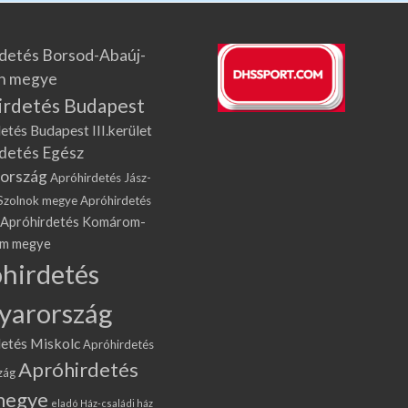
detés Borsod-Abaúj-
n megye
irdetés Budapest
etés Budapest III.kerület
detés Egész
ország
Apróhirdetés Jász-
Szolnok megye
Apróhirdetés
Apróhirdetés Komárom-
om megye
hirdetés
yarország
etés Miskolc
Apróhirdetés
Apróhirdetés
zág
megye
eladó Ház-családi ház