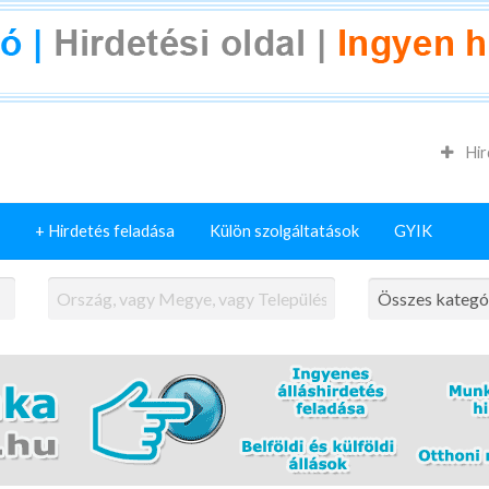
Hir
+ Hirdetés feladása
Külön szolgáltatások
GYIK