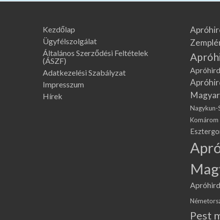
Kezdőlap
Apróhir
Ügyfélszolgálat
Zemplé
Általános Szerződési Feltételek
Apróh
(ÁSZF)
Apróhird
Adatkezelési Szabályzat
Apróhir
Impresszum
Magyar
Hírek
Nagykun-
Komárom
Eszterg
Apró
Mag
Apróhird
Németors
Pest 