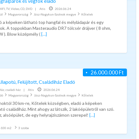
gfalpárok és végfok eladó
ad
HIFI, TV, Video, CD, DVD
|
Atis
2026.06.24
tag
ál
Magyarország
Jász-Nagykun-Szolnok megye
Kőtelek
Apró
ó a képeken látható top hangfal és mélyládapár és egy
Kőte
ok. A toppokban Masteraudio DR7 tölcsér drájver ( 8 ohm,
 ). Blow középmély (
[…]
K
é
r
d
26.000.000 Ft
ő
í
llapotú, Felújított, Családiház Eladó
Az önnek legolcsóbb kötelező biztosítást keresi?
Kérdőív kitöltés pénzért | marketagent | valós, fizető munka
v
Ház, családi ház
|
Atis
2026.06.24
adó
Magyarország
Jász-Nagykun-Szolnok megye
k
Kőtelek
s kötés
A világ legegyszerűbb internetes
noktól 30 km-re, Kőtelek községben, eladó a képeken
i
ja
munkáját ajánlom!
ató családiház. Mint ahogy az látszik, 2 lakóépületről van szó.
t
b kötelező
Nincs anyagi befektetés, nem
z, alsóépület, de egy helyrajziszámon szerepel!
[…]
ö
ti online,
kötelező másoknak megmutatni.
l
-100 m2
3 szoba
 biztosítás
Egyszerűen csak regisztrálni kell és
t
utatja Önnek,
várni a kérdőíveket.