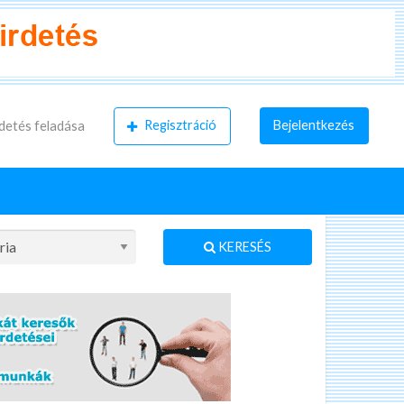
Regisztráció
Bejelentkezés
detés feladása
KERESÉS