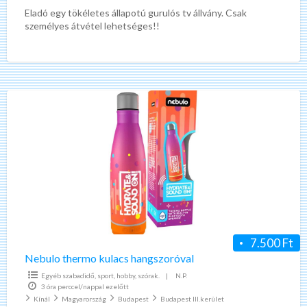
Eladó egy tökéletes állapotú gurulós tv állvány. Csak
személyes átvétel lehetséges!!
Nebulo
thermo
kulacs
hangszoróval
7.500 Ft
Nebulo thermo kulacs hangszoróval
Egyéb szabadidő, sport, hobby, szórak.
|
N.P.
3 óra perccel/nappal ezelőtt
Kínál
Magyarország
Budapest
Budapest III.kerület