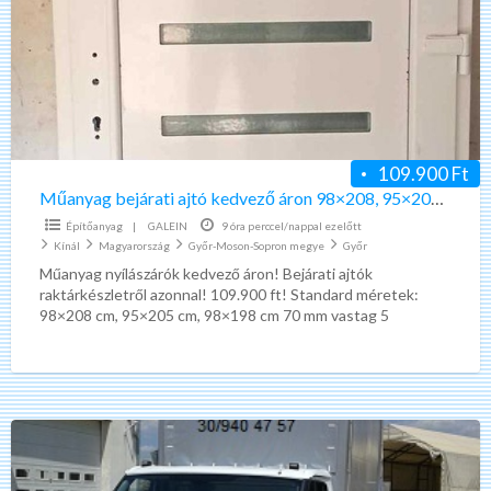
kedvező
áron
98×208,
95×205,
98×198
cm
109.900 Ft
méretben
Műanyag bejárati ajtó kedvező áron 98×208, 95×205, 98×198 cm méretben
Építőanyag
|
GALEIN
9 óra perccel/nappal ezelőtt
Kínál
Magyarország
Győr-Moson-Sopron megye
Győr
Műanyag nyílászárók kedvező áron! Bejárati ajtók
raktárkészletről azonnal! 109.900 ft! Standard méretek:
98×208 cm, 95×205 cm, 98×198 cm 70 mm vastag 5
légkamrás profil acél
[…]
Költöztető
tehertaxi,
fuvarozás,