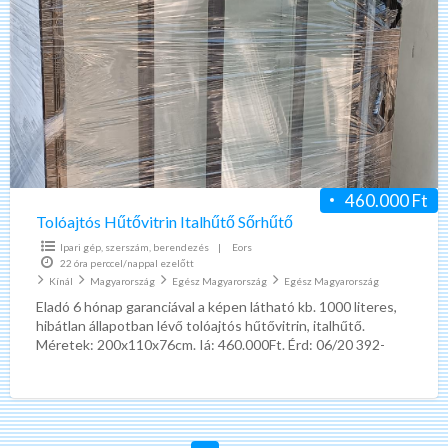
Hűtővitrin
Italhűtő
Sőrhűtő
460.000 Ft
Tolóajtós Hűtővitrin Italhűtő Sőrhűtő
Ipari gép, szerszám, berendezés
|
Eors
22 óra perccel/nappal ezelőtt
Kínál
Magyarország
Egész Magyarország
Egész Magyarország
Eladó 6 hónap garanciával a képen látható kb. 1000 literes,
hibátlan állapotban lévő tolóajtós hűtővitrin, italhűtő.
Méretek: 200x110x76cm. Iá: 460.000Ft. Érd: 06/20 392-
9582 Szállításban tudok
[…]