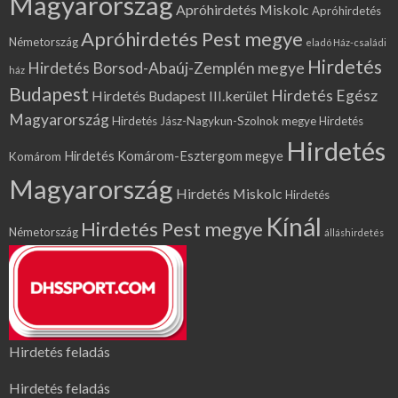
Magyarország
Apróhirdetés Miskolc
Apróhirdetés
Apróhirdetés Pest megye
Németország
eladó Ház-családi
Hirdetés
Hirdetés Borsod-Abaúj-Zemplén megye
ház
Budapest
Hirdetés Egész
Hirdetés Budapest III.kerület
Magyarország
Hirdetés Jász-Nagykun-Szolnok megye
Hirdetés
Hirdetés
Hirdetés Komárom-Esztergom megye
Komárom
Magyarország
Hirdetés Miskolc
Hirdetés
Kínál
Hirdetés Pest megye
Németország
álláshirdetés
Hirdetés feladás
Hirdetés feladás