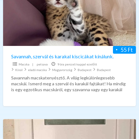
karakal
kiscicákat
kínálunk.
55 Ft
Savannah, szervál és karakal kiscicákat kínálunk.
Macska
|
petsava
9 óra perccel/nappal ezelőtt
Kínál
eladó macska
Magyarország
Budapest
Budapest
Savannah macskatenyésztő. A világ legkülönlegesebb
macskái. Ismerd meg a szervál és karakál fajtákat! Ha mindig
is egy egzotikus macskáról, egy szavanna vagy egy karakál
macskáról
[…]
Műanyag
bejárati
ajtó