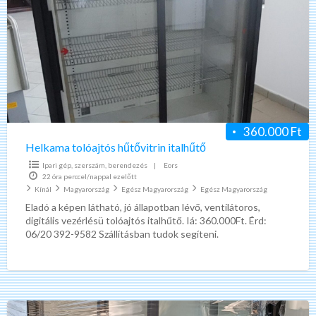
tolóajtós
hűtővitrin
italhűtő
360.000 Ft
Helkama tolóajtós hűtővitrin italhűtő
Ipari gép, szerszám, berendezés
|
Eors
22 óra perccel/nappal ezelőtt
Kínál
Magyarország
Egész Magyarország
Egész Magyarország
Eladó a képen látható, jó állapotban lévő, ventilátoros,
digitális vezérlésü tolóajtós italhűtő. Iá: 360.000Ft. Érd:
06/20 392-9582 Szállításban tudok segíteni.
Tolóajtós