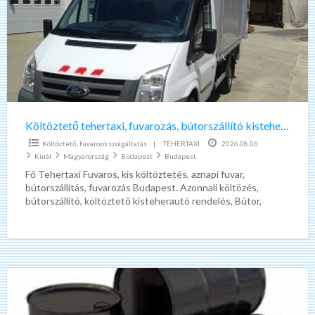
bútorszállító
kisteherautó
akár
most!
Költöztető tehertaxi, fuvarozás, bútorszállító kisteherautó akár most!
Költöztető, fuvarozó szolgáltatás
|
TEHERTAXI
2026.08.06
Kínál
Magyarország
Budapest
Budapest
Fő Tehertaxi Fuvaros, kis költöztetés, aznapi fuvar,
bútorszállítás, fuvarozás Budapest. Azonnali költözés,
bútorszállító, költöztető kisteherautó rendelés, Bútor,
lakberendezési tárgyak, házhozszállítása -lakásba -irodába.
Lakossági vagy céges
[…]
Fáradt
olaj
leadás