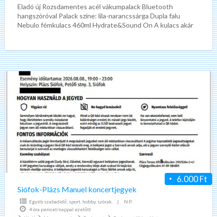
Eladó új Rozsdamentes acél vákumpalack Bluetooth
hangszóróval Palack színe: lila-narancssárga Dupla falu
Nebulo fémkulacs 460ml Hydrate&Sound On A kulacs akár
12 órán át tartja a
[…]
Siófok-
Plázs
Manuel
koncertjegyek
6.000 Ft
Siófok-Plázs Manuel koncertjegyek
Egyéb szabadidő, sport, hobby, szórak.
|
N.P.
4 óra perccel/nappal ezelőtt