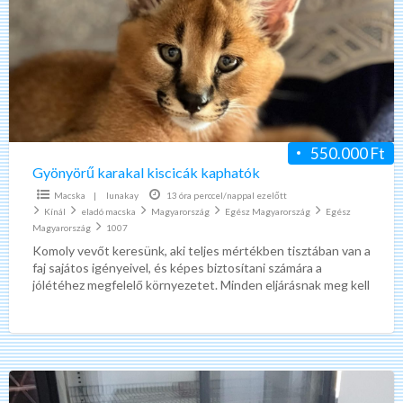
kiscicák
kaphatók
550.000 Ft
Gyönyörű karakal kiscicák kaphatók
Macska
|
lunakay
13 óra perccel/nappal ezelőtt
Kínál
eladó macska
Magyarország
Egész Magyarország
Egész
Magyarország
1007
Komoly vevőt keresünk, aki teljes mértékben tisztában van a
faj sajátos igényeivel, és képes biztosítani számára a
jólétéhez megfelelő környezetet. Minden eljárásnak meg kell
felelnie
[…]
Helkama