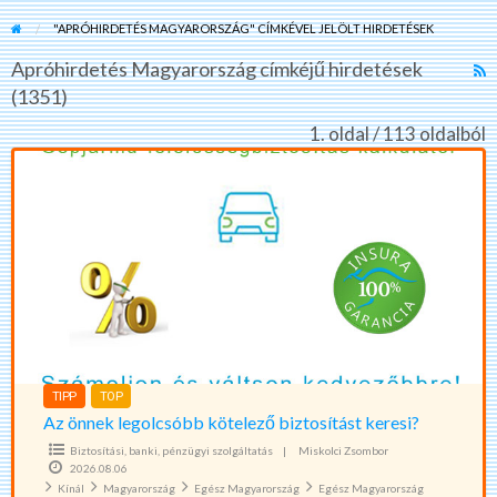
"APRÓHIRDETÉS MAGYARORSZÁG" CÍMKÉVEL JELÖLT HIRDETÉSEK
Apróhirdetés Magyarország címkéjű hirdetések
R
(1351)
F
f
1. oldal / 113 oldalból
a
Az
t
önnek
A
legolcsóbb
M
kötelező
biztosítást
keresi?
TIPP
TOP
Az önnek legolcsóbb kötelező biztosítást keresi?
Biztosítási, banki, pénzügyi szolgáltatás
|
Miskolci Zsombor
2026.08.06
Kínál
Magyarország
Egész Magyarország
Egész Magyarország