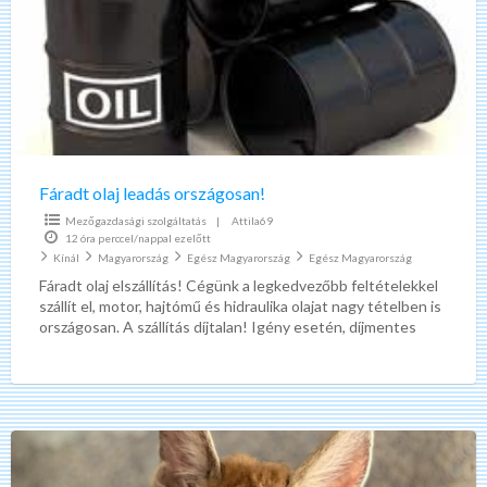
országosan!
Fáradt olaj leadás országosan!
Mezőgazdasági szolgáltatás
|
Attila69
12 óra perccel/nappal ezelőtt
Kínál
Magyarország
Egész Magyarország
Egész Magyarország
Fáradt olaj elszállítás! Cégünk a legkedvezőbb feltételekkel
szállít el, motor, hajtómű és hidraulika olajat nagy tételben is
országosan. A szállítás díjtalan! Igény esetén, díjmentes
olajos
[…]
Gyönyörű
karakal