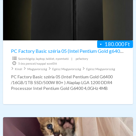
széria
05
(Intel
Pentium
Gold
g6400
180.000 Ft
/16gb/1tb
PC Factory Basic széria 05 (Intel Pentium Gold g6400 /16gb/1tb ssd/500w 80+
ssd/500w
Számítógép, laptop, tablet, nyomtató
|
pcfactory
80+
5 óra perccel/nappal ezelőtt
Kínál
Magyarország
Egész Magyarország
Egész Magyarország
PC Factory Basic széria 05 (Intel Pentium Gold G6400
/16GB/1TB SSD/500W 80+ ) Alaplap LGA 1200 DDR4
Processzor Intel Pentium Gold G6400 4,0GHz 4MB
LGA1200
[…]
Savannah,
szervál
és