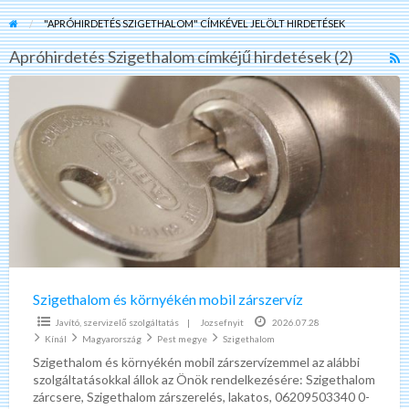
"APRÓHIRDETÉS SZIGETHALOM" CÍMKÉVEL JELÖLT HIRDETÉSEK
Apróhirdetés Szigethalom címkéjű hirdetések (2)
R
F
Szigethalom
f
és
a
környékén
t
mobil
A
zárszervíz
S
Szigethalom és környékén mobil zárszervíz
Javító, szervizelő szolgáltatás
|
Jozsefnyit
2026.07.28
Kínál
Magyarország
Pest megye
Szigethalom
Szigethalom és környékén mobil zárszervízemmel az alábbi
szolgáltatásokkal állok az Önök rendelkezésére: Szigethalom
zárcsere, Szigethalom zárszerelés, lakatos, 06209503340 0-