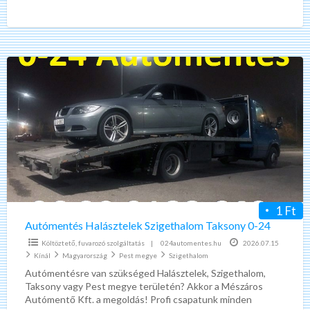
24 telefonos ügyfélszolgálat, hétvégén is!!! 30-60 percen
[…]
Autómentés
Halásztelek
Szigethalom
Taksony
0-
24
1 Ft
Autómentés Halásztelek Szigethalom Taksony 0-24
Költöztető, fuvarozó szolgáltatás
|
024automentes.hu
2026.07.15
Kínál
Magyarország
Pest megye
Szigethalom
Autómentésre van szükséged Halásztelek, Szigethalom,
Taksony vagy Pest megye területén? Akkor a Mészáros
Autómentő Kft. a megoldás! Profi csapatunk minden