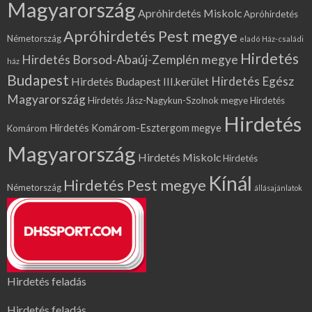
Magyarország
Apróhirdetés Miskolc
Apróhirdetés
Apróhirdetés Pest megye
Németország
eladó Ház-családi
Hirdetés
Hirdetés Borsod-Abaúj-Zemplén megye
ház
Budapest
Hirdetés Egész
Hirdetés Budapest III.kerület
Magyarország
Hirdetés Jász-Nagykun-Szolnok megye
Hirdetés
Hirdetés
Hirdetés Komárom-Esztergom megye
Komárom
Magyarország
Hirdetés Miskolc
Hirdetés
Kínál
Hirdetés Pest megye
Németország
állásajánlatok
Hirdetés feladás
Hirdetés feladás