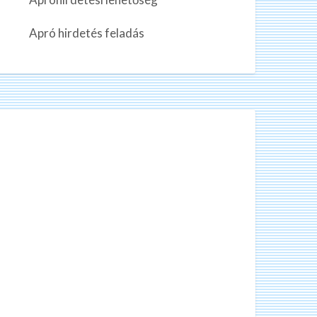
n
k
Apró hirdetés feladás
a