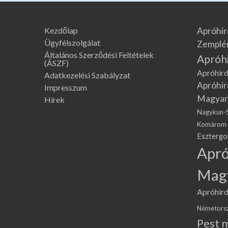
Kezdőlap
Apróhir
Ügyfélszolgálat
Zemplé
Általános Szerződési Feltételek
Apróh
(ÁSZF)
Apróhird
Adatkezelési Szabályzat
Apróhir
Impresszum
Magyar
Hírek
Nagykun-
Komárom
Eszterg
Apró
Mag
Apróhird
Németors
Pest 