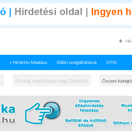
Hir
+ Hirdetés feladása
Külön szolgáltatások
GYIK