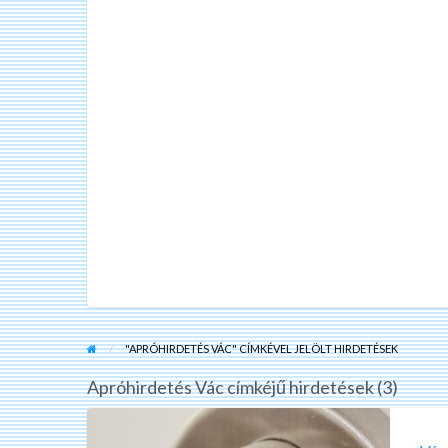
"APRÓHIRDETÉS VÁC" CÍMKÉVEL JELÖLT HIRDETÉSEK
Apróhirdetés Vác címkéjű hirdetések (3)
Vác
és