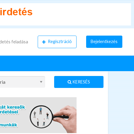
Regisztráció
Bejelentkezés
detés feladása
KERESÉS