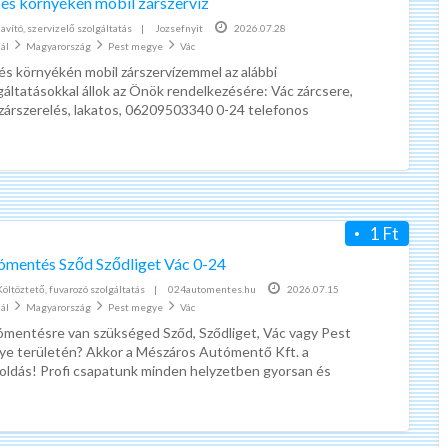
 és környékén mobil zárszervíz
ad
Javító, szervizelő szolgáltatás
|
Jozsefnyit
2026.07.28
tag
ál
Magyarország
Pest megye
Vác
Apró
és környékén mobil zárszervízemmel az alábbi
Vác
gáltatásokkal állok az Önök rendelkezésére: Vác zárcsere,
zárszerelés, lakatos, 06209503340 0-24 telefonos
élszolgálat, hétvégén is!!! 30-60 percen
[…]
A
z
ö
n
1 Ft
n
e
ómentés Sződ Sződliget Vác 0-24
Kérdőív kitöltés pénzért | marketagent | valós, fizető munka
Az önnek legolcsóbb kötelező biztosítást keresi?
k
Költöztető, fuvarozó szolgáltatás
|
024automentes.hu
2026.07.15
ál
Magyarország
Pest megye
l
Vác
bb internetes
A kötelező biztosítás kötés
mentésre van szükséged Sződ, Sződliget, Vác vagy Pest
e
legegyszerűbb módja
e területén? Akkor a Mészáros Autómentő Kft. a
g
etés, nem
Az Önnek legolcsóbb kötelező
ldás! Profi csapatunk minden helyzetben gyorsan és
o
konyan lát
[…]
megmutatni.
biztosítást megkötheti online,
l
sztrálni kell és
könnyedén. Kötelező biztosítás
c
kalkulátorunk megmutatja Önnek,