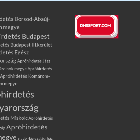
detés Borsod-Abaúj-
n megye
irdetés Budapest
etés Budapest III.kerület
detés Egész
ország
Apróhirdetés Jász-
Szolnok megye
Apróhirdetés
Apróhirdetés Komárom-
om megye
hirdetés
yarország
etés Miskolc
Apróhirdetés
Apróhirdetés
zág
megye
eladó Ház-családi ház