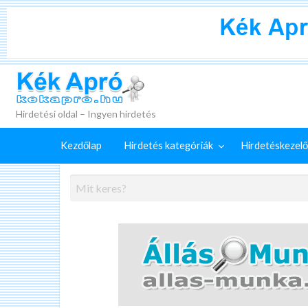
+
Külön
Kék Apró
irdetéskezelő
Hirdetés
GYIK
szolgáltatások
feladása
Hirdetési oldal – Ingyen hirdetés
Kezdőlap
Hirdetés kategóriák
Hirdetéskezelő