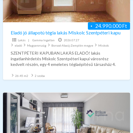
Miskolc
Szentpéteri
kapu
24.990.000 Ft
Eladó jó állapotú tégla lakás Miskolc Szentpéteri kapu
Lakás
|
Gamma Ingatlan
2026.07.27
eladó
Magyarország
Borsod-Abaúj-Zemplén megye
Miskolc
SZENTPÉTERI KAPUBAN LAKÁS ELADÓ! lakás
ingatlanhirdetés Miskolc Szentpéteri kapui városrész
kedvelt részén, egy 4 emeletes téglaépítésű társasház 4.
emeletén, egy 43 m2 alapterületű 1,5 szobás
[…]
26-45 m2
2 szoba
Eladó
felújított
panel
lakás
Miskolc