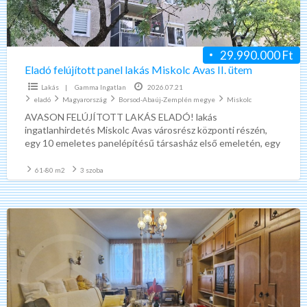
II.
ütem
29.990.000 Ft
Eladó felújított panel lakás Miskolc Avas II. ütem
Lakás
|
Gamma Ingatlan
2026.07.21
eladó
Magyarország
Borsod-Abaúj-Zemplén megye
Miskolc
AVASON FELÚJÍTOTT LAKÁS ELADÓ! lakás
ingatlanhirdetés Miskolc Avas városrész központi részén,
egy 10 emeletes panelépítésű társasház első emeletén, egy
64 m2 alapterületű 3 szobás felújított
[…]
61-80 m2
3 szoba
Eladó
közepes
állapotú
tégla
lakás
Miskolc