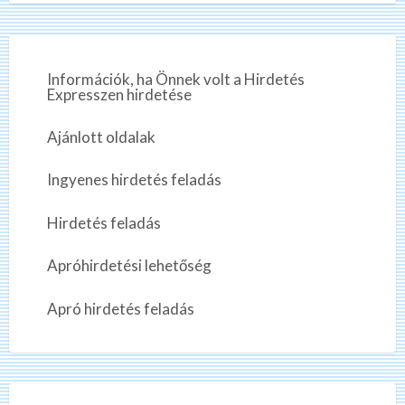
í
e
í
t
t
n
á
s
á
t
t
s
|
k
Információk, ha Önnek volt a Hirdetés
e
t
v
Expresszen hirdetése
r
e
k
a
s
i
Ajánlott oldalak
e
l
?
r
ó
Ingyenes hirdetés feladás
e
s
s
,
Hirdetés feladás
i
f
?
i
Apróhirdetési lehetőség
z
e
Apró hirdetés feladás
t
ő
m
u