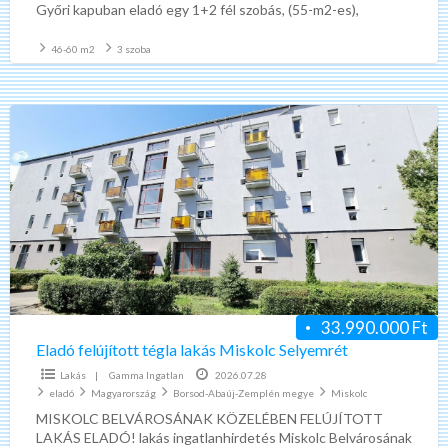
Győri kapuban eladó egy 1+2 fél szobás, (55-m2-es),
erkélyes,
[…]
46-60 m2
3 szoba
Eladó
felújított
tégla
lakás
Miskolc
Selyemrét
33.990.000 Ft
Eladó felújított tégla lakás Miskolc Selyemrét
Lakás
|
Gamma Ingatlan
2026.07.28
eladó
Magyarország
Borsod-Abaúj-Zemplén megye
Miskolc
MISKOLC BELVÁROSÁNAK KÖZELÉBEN FELÚJÍTOTT
LAKÁS ELADÓ! lakás ingatlanhirdetés Miskolc Belvárosának