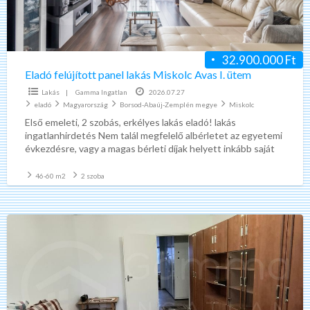
Avas
I.
ütem
32.900.000 Ft
Eladó felújított panel lakás Miskolc Avas I. ütem
Lakás
|
Gamma Ingatlan
2026.07.27
eladó
Magyarország
Borsod-Abaúj-Zemplén megye
Miskolc
Első emeleti, 2 szobás, erkélyes lakás eladó! lakás
ingatlanhirdetés Nem talál megfelelő albérletet az egyetemi
évkezdésre, vagy a magas bérleti díjak helyett inkább saját
ingatlanba
[…]
46-60 m2
2 szoba
Eladó
jó
állapotú
panel
lakás
Miskolc