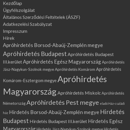
Kezdőlap
Ügyfélszolgálat
Általános Szerződési Feltételek (ÁSZF)
Adatkezelési Szabályzat
Impresszum
Hírek
Apróhirdetés Borsod-Abaúj-Zemplén megye
Apróhirdetés Budapest
Apróhirdetés Budapest
Apróhirdetés Egész Magyarország
III.kerület
Apróhirdetés
Apróhirdetés
Jász-Nagykun-Szolnok megye
Apróhirdetés Komárom
Apróhirdetés
Komárom-Esztergom megye
Magyarország
Apróhirdetés Miskolc
Apróhirdetés
Apróhirdetés Pest megye
Németország
eladó Ház-családi
Hirdetés
Hirdetés Borsod-Abaúj-Zemplén megye
ház
Budapest
Hirdetés Egész
Hirdetés Budapest III.kerület
Magyarország
Hirdetés Jász-Nagykun-Szolnok megye
Hirdetés