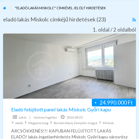
"ELADÓ LAKÁS MISKOLC" CÍMKÉVEL JELÖLT HIRDETÉSEK
eladó lakás Miskolc címkéjű hirdetések (23)
R
F
1. oldal / 2 oldalból
f
Eladó
a
felújított
t
panel
e
lakás
l
Miskolc
M
Győri
kapu
24.990.000 Ft
Eladó felújított panel lakás Miskolc Győri kapu
Lakás
|
Gamma Ingatlan
2026.08.03
eladó
Magyarország
Borsod-Abaúj-Zemplén megye
Miskolc
ÁRCSÖKKENÉS!!! KAPUBAN FELÚJÍTOTT LAKÁS
ELADÓ! lakás ingatlanhirdetés Miskolc Győri kapu városrész