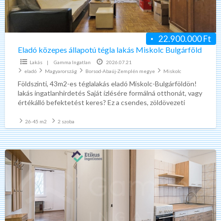
Bulgárföld
22.900.000 Ft
Eladó közepes állapotú tégla lakás Miskolc Bulgárföld
Lakás
|
Gamma Ingatlan
2026.07.21
eladó
Magyarország
Borsod-Abaúj-Zemplén megye
Miskolc
Földszinti, 43m2-es téglalakás eladó Miskolc-Bulgárföldön!
lakás ingatlanhirdetés Saját ízlésére formálná otthonát, vagy
értékálló befektetést keres? Ez a csendes, zöldövezeti
ingatlan kiváló alap! Ingatlan paraméterei: –
[…]
26-45 m2
2 szoba
Eladó
felújított
tégla
lakás
Miskolc
Bulgárföld