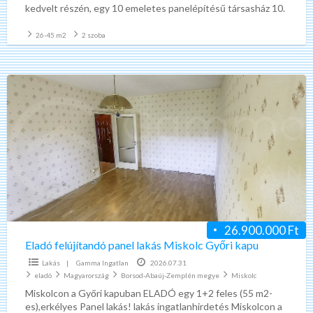
kedvelt részén, egy 10 emeletes panelépítésű társasház 10.
emeletén, egy 35 m2 alapterületű 1,5
[…]
26-45 m2
2 szoba
Eladó
felújítandó
panel
lakás
Miskolc
Győri
kapu
26.900.000 Ft
Eladó felújítandó panel lakás Miskolc Győri kapu
Lakás
|
Gamma Ingatlan
2026.07.31
eladó
Magyarország
Borsod-Abaúj-Zemplén megye
Miskolc
Miskolcon a Győri kapuban ELADÓ egy 1+2 feles (55 m2-
es),erkélyes Panel lakás! lakás ingatlanhirdetés Miskolcon a