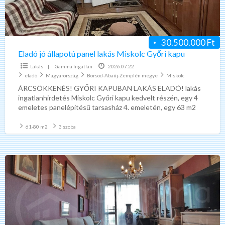
Győri
kapu
30.500.000 Ft
Eladó jó állapotú panel lakás Miskolc Győri kapu
Lakás
|
Gamma Ingatlan
2026.07.22
eladó
Magyarország
Borsod-Abaúj-Zemplén megye
Miskolc
ÁRCSÖKKENÉS! GYŐRI KAPUBAN LAKÁS ELADÓ! lakás
ingatlanhirdetés Miskolc Győri kapu kedvelt részén, egy 4
emeletes panelépítésű tarsasház 4. emeletén, egy 63 m2
alapterületű 2 +
[…]
61-80 m2
3 szoba
Eladó
jó
állapotú
panel
lakás
Miskolc