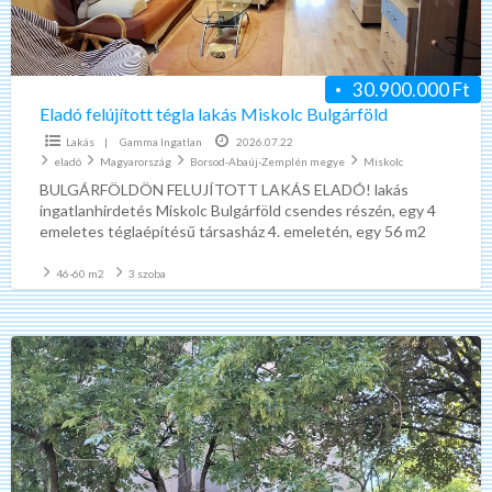
30.900.000 Ft
Eladó felújított tégla lakás Miskolc Bulgárföld
Lakás
|
Gamma Ingatlan
2026.07.22
eladó
Magyarország
Borsod-Abaúj-Zemplén megye
Miskolc
BULGÁRFÖLDÖN FELUJÍTOTT LAKÁS ELADÓ! lakás
ingatlanhirdetés Miskolc Bulgárföld csendes részén, egy 4
emeletes téglaépítésű társasház 4. emeletén, egy 56 m2
alapterületű 2+ 1/2 szobás felújított
[…]
46-60 m2
3 szoba
Eladó
felújított
panel
lakás
Miskolc
Avas