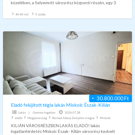
közelében, a Selyemrét városrész központi részén, egy 3
emeletes szigetelt homlokzatú téglaépítésű társasház 2.
emeletén,
[…]
46-60 m2
3 szoba
Eladó
felújított
tégla
lakás
Miskolc
Észak-
Kilián
30.800.000 Ft
Eladó felújított tégla lakás Miskolc Észak-Kilián
Lakás
|
Gamma Ingatlan
2026.07.28
eladó
Magyarország
Borsod-Abaúj-Zemplén megye
Miskolc
KILIÁN VÁROSRÉSZBEN LAKÁS ELADÓ! lakás
ingatlanhirdetés Miskolc Észak- Kilián városrész kedvelt