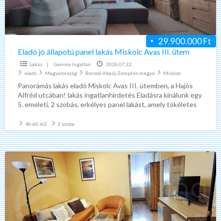
Avas
III.
ütem
29.900.000 Ft
Eladó jó állapotú panel lakás Miskolc Avas III. ütem
Lakás
|
Gamma Ingatlan
2026.07.22
eladó
Magyarország
Borsod-Abaúj-Zemplén megye
Miskolc
Panorámás lakás eladó Miskolc Avas III. ütemben, a Hajós
Alfréd utcában! lakás ingatlanhirdetés Eladásra kínálunk egy
5. emeleti, 2 szobás, erkélyes panel lakást, amely tökéletes
[…]
46-60 m2
2 szoba
Eladó
felújított
tégla
lakás
Miskolc
Bulgárföld