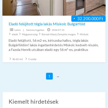
32.200.000 Ft
Eladó felújított tégla lakás Miskolc Bulgárföld
Lakás
|
Gamma Ingatlan
2026.07.13
eladó
Magyarország
Borsod-Abaúj-Zemplén megye
Miskolc
Eladó felújított, 56 m2-es, kétszoba hallos, tégla lakás
Bulgárföldön! lakás ingatlanhirdetés Miskolc kedvelt részén,
a Fazola Henrik utcában eladó egy 56 m²-es, praktikus
elrendezésű, azonnal
[…]
46-60 m2
3 szoba
1
→
Kiemelt hirdetések