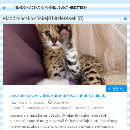
"ELADÓ MACSKA" CÍMKÉVEL JELÖLT HIRDETÉSEK
eladó macska címkéjű hirdetések (8)
R
F
Savannah,
f
szervál
a
és
t
karakal
e
kiscicákat
m
kínálunk.
55 Ft
Savannah, szervál és karakal kiscicákat kínálunk.
Macska
|
petsava
2026.08.06
Kínál
eladó macska
Magyarország
Budapest
Budapest
Savannah macskatenyésztő. A világ legkülönlegesebb
macskái. Ismerd meg a szervál és karakál fajtákat! Ha mindig
is egy egzotikus macskáról, egy szavanna vagy egy karakál