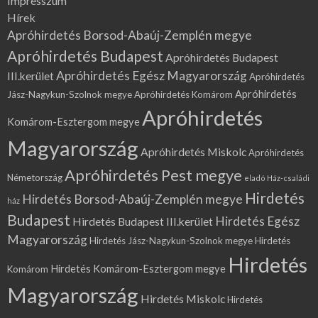
Impresszum
Hírek
Apróhirdetés Borsod-Abaúj-Zemplén megye
Apróhirdetés Budapest
Apróhirdetés Budapest
Apróhirdetés Egész Magyarország
III.kerület
Apróhirdetés
Apróhirdetés
Jász-Nagykun-Szolnok megye
Apróhirdetés Komárom
Apróhirdetés
Komárom-Esztergom megye
Magyarország
Apróhirdetés Miskolc
Apróhirdetés
Apróhirdetés Pest megye
Németország
eladó Ház-családi
Hirdetés
Hirdetés Borsod-Abaúj-Zemplén megye
ház
Budapest
Hirdetés Egész
Hirdetés Budapest III.kerület
Magyarország
Hirdetés Jász-Nagykun-Szolnok megye
Hirdetés
Hirdetés
Hirdetés Komárom-Esztergom megye
Komárom
Magyarország
Hirdetés Miskolc
Hirdetés