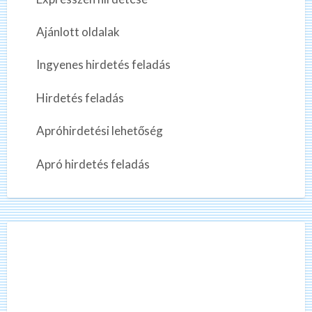
r
e
k
s
i
Ajánlott oldalak
e
l
?
r
Ingyenes hirdetés feladás
e
s
s
,
Hirdetés feladás
i
f
?
i
Apróhirdetési lehetőség
z
Apró hirdetés feladás
t