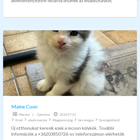
alomtenyésztésre oktatva lesznek az elválasztáskor,
állatorvosi ellenőrzésen esnek
[…]
Maine
Coon
Maine Coon
Macska
|
Cpantera
2026.07.31
Kínál
eladó macska
Magyarország
Vas megye
Szentgotthárd
Új otthonukat keresik ezek a mcoon kölykök. További
információk a +36203850726-os telefonszámon elérhetők