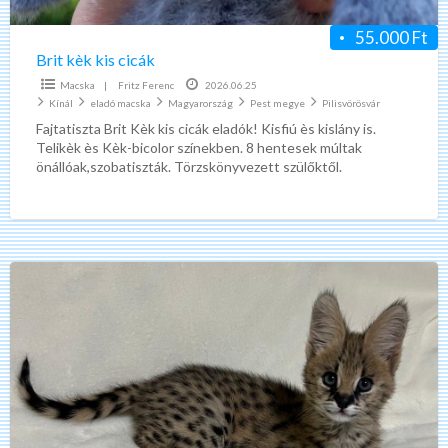
55.000 Ft
Brit kèk kis cicák
Macska
|
Fritz Ferenc
2026.06.25
Kínál
eladó macska
Magyarország
Pest megye
Pilisvörösvár
Fajtatiszta Brit Kèk kis cicák eladók! Kisfiú ès kislány is.
Telikèk ès Kèk-bicolor színekben. 8 hentesek múltak
önállóak,szobatiszták. Törzskönyvezett szülőktől.
Pilisvörösvár
Kiváló
minőségű
egzotikus
szervál
kiscicák
kaphatók