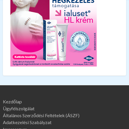
Kezdőlap
Ügyfélszolgálat
Általános Szerződési Feltételek (ÁSZF)
Adatkezelési Szabályzat