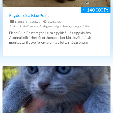
140.000 Ft
Ragdoll cica Blue Point
Macska
|
Baddy2G
2026.07.22
Kínál
eladó macska
Magyarország
Baranya megye
Pécs
Eladó Blue Point ragdoll cica egy kisfiú és egy kislány.
Azonnal költözhet új otthonába, két kötelező oltását
megkapta, illetve féregtelenítve lett. Egészségügyi
kiskönyve rendelkezésre áll,
[…]
Brit
kèk
kis
cicák