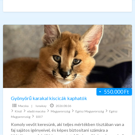
macskáról
[…]
Gyönyörű
karakal
kiscicák
kaphatók
550.000 Ft
Gyönyörű karakal kiscicák kaphatók
Macska
|
lunakay
2026.08.06
Kínál
eladó macska
Magyarország
Egész Magyarország
Egész
Magyarország
1007
Komoly vevőt keresünk, aki teljes mértékben tisztában van a
faj sajátos igényeivel, és képes biztosítani számára a