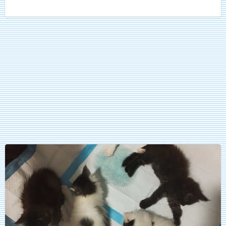
M.Coon
cicák
eladók