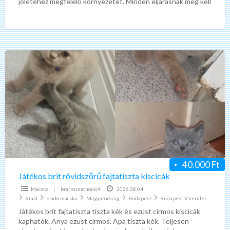
jólétéhez megfelelő környezetet. Minden eljárásnak meg kell
felelnie
[…]
Játékos
brit
rövidszőrű
fajtatiszta
kiscicák
40.000 Ft
Játékos brit rövidszőrű fajtatiszta kiscicák
Macska
|
brarrosnathonic4
2026.08.04
Kínál
eladó macska
Magyarország
Budapest
Budapest V.kerület
Játékos brit fajtatiszta tiszta kék és ezüst cirmos kiscicák
kaphatók. Anya ezüst cirmos. Apa tiszta kék. Teljesen