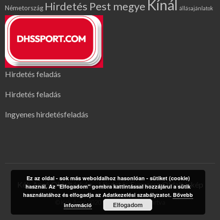
Kínál
Hirdetés Pest megye
Németország
állásajánlatok
Hirdetés feladás
Hirdetés feladás
Ingyenes hirdetésfeladás
Ez az oldal - sok más weboldalhoz hasonlóan - sütiket (cookie)
Kék Apró Oldaltérkép
Hirdetés Expressz Oldaltérkép
használ. Az "Elfogadom" gombra kattintással hozzájárul a sütik
használatához és elfogadja az Adatkezelési szabályzatot.
Bővebb
© Kék Apró 2020 | Minden jog fenntartva
Elfogadom
információ