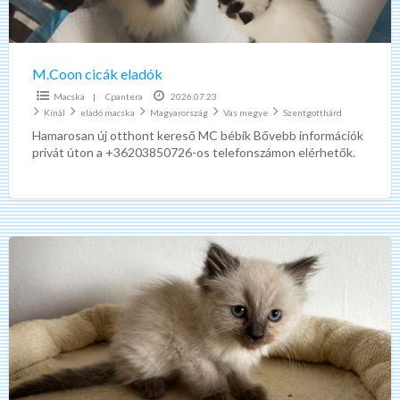
M.Coon cicák eladók
Macska
|
Cpantera
2026.07.23
Kínál
eladó macska
Magyarország
Vas megye
Szentgotthárd
Hamarosan új otthont kereső MC bébik Bővebb információk
privát úton a +36203850726-os telefonszámon elérhetők.
Ragdoll
cica
Blue
Point