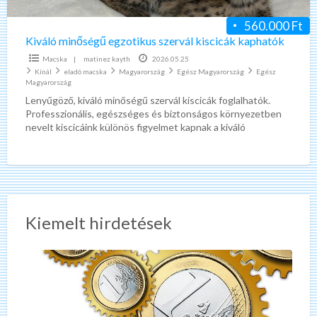
560.000 Ft
Kiváló minőségű egzotikus szervál kiscicák kaphatók
Macska
|
matinez kayth
2026.05.25
Kínál
eladó macska
Magyarország
Egész Magyarország
Egész
Magyarország
Lenyűgöző, kiváló minőségű szervál kiscicák foglalhatók.
Professzionális, egészséges és biztonságos környezetben
nevelt kiscicáink különös figyelmet kapnak a kiváló
szocializáció, az optimális egészség és a kiegyensúlyozott
[…]
Kiemelt hirdetések