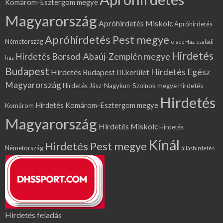
Komárom-Esztergom megye
Magyarország
Apróhirdetés Miskolc
Apróhirdetés
Apróhirdetés Pest megye
Németország
eladó Ház-családi
Hirdetés
Hirdetés Borsod-Abaúj-Zemplén megye
ház
Budapest
Hirdetés Egész
Hirdetés Budapest III.kerület
Magyarország
Hirdetés Jász-Nagykun-Szolnok megye
Hirdetés
Hirdetés
Hirdetés Komárom-Esztergom megye
Komárom
Magyarország
Hirdetés Miskolc
Hirdetés
Kínál
Hirdetés Pest megye
Németország
álláshirdetés
Hirdetés feladás