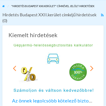
"HIRDETÉS BUDAPEST XXII.KERÜLET" CÍMKÉVEL JELÖLT HIRDETÉSEK
Hirdetés Budapest XXII.kerület címkéjű hirdetések
R
(0)
F
f
a
Kiemelt hirdetések
t
H
B
X
A
K
z
é
ö
r
n
d
n
ő
Az önnek legolcsóbb kötelező biztosítást keresi?
e
í