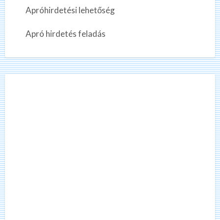
?
i
Apróhirdetési lehetőség
z
e
Apró hirdetés feladás
t
ő
m
u
n
k
a