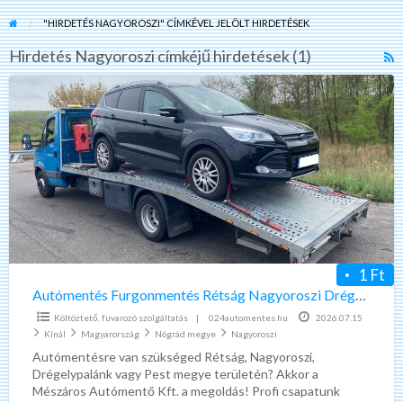
"HIRDETÉS NAGYOROSZI" CÍMKÉVEL JELÖLT HIRDETÉSEK
Hirdetés Nagyoroszi címkéjű hirdetések (1)
R
F
Autómentés
f
Furgonmentés
a
Rétság
t
Nagyoroszi
H
Drégelypalánk
N
0-
24.
1 Ft
Autómentés Furgonmentés Rétság Nagyoroszi Drégelypalánk 0-24.
Költöztető, fuvarozó szolgáltatás
|
024automentes.hu
2026.07.15
Kínál
Magyarország
Nógrád megye
Nagyoroszi
Autómentésre van szükséged Rétság, Nagyoroszi,
Drégelypalánk vagy Pest megye területén? Akkor a
Mészáros Autómentő Kft. a megoldás! Profi csapatunk