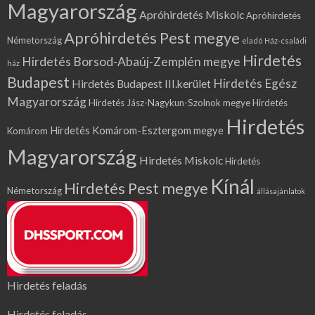
Magyarország
Apróhirdetés Miskolc
Apróhirdetés
Apróhirdetés Pest megye
Németország
eladó Ház-családi
Hirdetés
Hirdetés Borsod-Abaúj-Zemplén megye
ház
Budapest
Hirdetés Egész
Hirdetés Budapest III.kerület
Magyarország
Hirdetés Jász-Nagykun-Szolnok megye
Hirdetés
Hirdetés
Hirdetés Komárom-Esztergom megye
Komárom
Magyarország
Hirdetés Miskolc
Hirdetés
Kínál
Hirdetés Pest megye
Németország
állásajánlatok
Hirdetés feladás
Hirdetés feladás