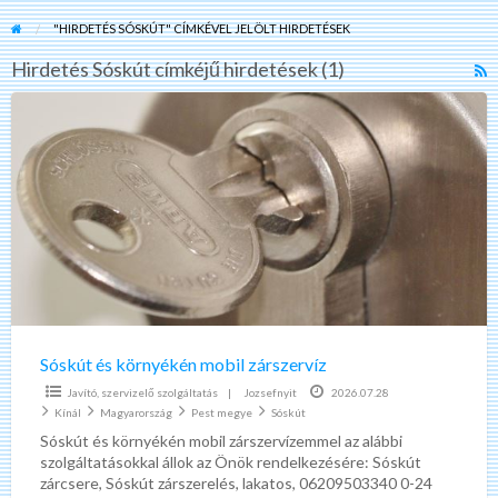
"HIRDETÉS SÓSKÚT" CÍMKÉVEL JELÖLT HIRDETÉSEK
Hirdetés Sóskút címkéjű hirdetések (1)
R
F
Sóskút
f
és
a
környékén
t
mobil
H
zárszervíz
S
Sóskút és környékén mobil zárszervíz
Javító, szervizelő szolgáltatás
|
Jozsefnyit
2026.07.28
Kínál
Magyarország
Pest megye
Sóskút
Sóskút és környékén mobil zárszervízemmel az alábbi
szolgáltatásokkal állok az Önök rendelkezésére: Sóskút
zárcsere, Sóskút zárszerelés, lakatos, 06209503340 0-24