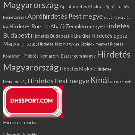
Magyarország
Apróhirdetés Miskolc
Apróhirdetés
Apróhirdetés Pest megye
Németország
eladó Ház-családi
Hirdetés
Hirdetés Borsod-Abaúj-Zemplén megye
ház
Budapest
Hirdetés Egész
Hirdetés Budapest III.kerület
Magyarország
Hirdetés Jász-Nagykun-Szolnok megye
Hirdetés
Hirdetés
Hirdetés Komárom-Esztergom megye
Komárom
Magyarország
Hirdetés Miskolc
Hirdetés
Kínál
Hirdetés Pest megye
Németország
állásajánlatok
Hirdetés feladás
Hirdetés feladás