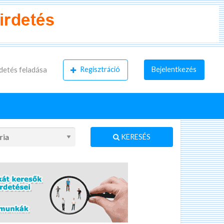
Regisztráció
Bejelentkezés
detés feladása
KERESÉS