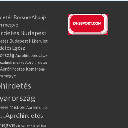
detés Borsod-Abaúj-
n megye
irdetés Budapest
etés Budapest III.kerület
detés Egész
ország
Apróhirdetés Jász-
Szolnok megye
Apróhirdetés
Apróhirdetés Komárom-
om megye
hirdetés
yarország
etés Miskolc
Apróhirdetés
Apróhirdetés
zág
megye
eladó Ház-családi ház