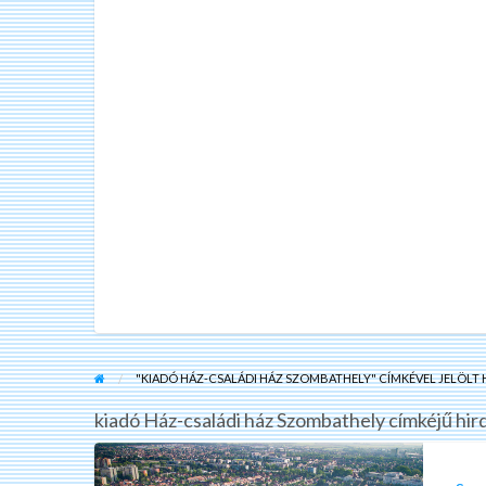
"KIADÓ HÁZ-CSALÁDI HÁZ SZOMBATHELY" CÍMKÉVEL JELÖLT 
kiadó Ház-családi ház Szombathely címkéjű hir
Szombathely
munkásszállás