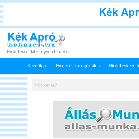
+
Külön
Kék Apró
irdetéskezelő
Hirdetés
GYIK
szolgáltatások
feladása
Hirdetési oldal – Ingyen hirdetés
Kezdőlap
Hirdetés kategóriák
Hirdetéskezelő