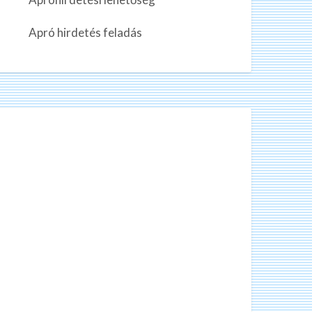
n
k
Apró hirdetés feladás
a