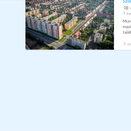
Szo
ki
Munk
maxi
talá
15