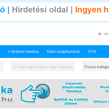
Hir
+ Hirdetés feladása
Külön szolgáltatások
GYIK