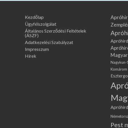
Kezdőlap
Apróhir
Ügyfélszolgálat
Zemplé
Általános Szerződési Feltételek
Apróh
(ÁSZF)
Apróhird
Adatkezelési Szabályzat
Apróhir
Impresszum
Magyar
Hírek
Nagykun-
Komárom
Eszterg
Apró
Mag
Apróhird
Németors
Pest 