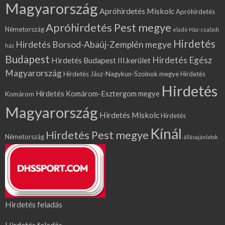
Magyarország
Apróhirdetés Miskolc
Apróhirdetés
Apróhirdetés Pest megye
Németország
eladó Ház-családi
Hirdetés
Hirdetés Borsod-Abaúj-Zemplén megye
ház
Budapest
Hirdetés Egész
Hirdetés Budapest III.kerület
Magyarország
Hirdetés Jász-Nagykun-Szolnok megye
Hirdetés
Hirdetés
Hirdetés Komárom-Esztergom megye
Komárom
Magyarország
Hirdetés Miskolc
Hirdetés
Kínál
Hirdetés Pest megye
Németország
állásajánlatok
Hirdetés feladás
Hirdetés feladás