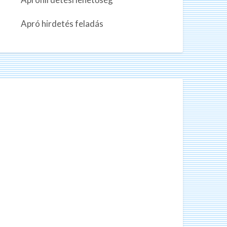
n
k
Apró hirdetés feladás
a