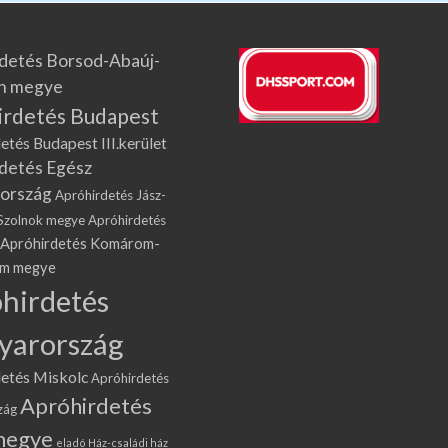
detés Borsod-Abaúj-
n megye
irdetés Budapest
etés Budapest III.kerület
detés Egész
ország
Apróhirdetés Jász-
Szolnok megye
Apróhirdetés
Apróhirdetés Komárom-
om megye
hirdetés
yarország
etés Miskolc
Apróhirdetés
Apróhirdetés
zág
megye
eladó Ház-családi ház