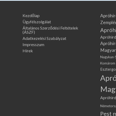
Kezdőlap
Apróhir
Ügyfélszolgálat
Zemplé
Általános Szerződési Feltételek
Apróh
(ÁSZF)
Apróhird
Adatkezelési Szabályzat
Apróhir
Impresszum
Magyar
Hírek
Nagykun-
Komárom
Eszterg
Apró
Mag
Apróhird
Németors
Pest 