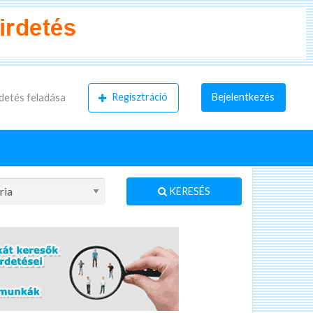
Regisztráció
Bejelentkezés
detés feladása
KERESÉS