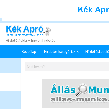
+
Külön
Kék Apró
irdetéskezelő
Hirdetés
GYIK
szolgáltatások
feladása
Hirdetési oldal – Ingyen hirdetés
Kezdőlap
Hirdetés kategóriák
Hirdetéskezelő