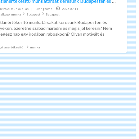
Ingatlanértékesítő munkatársat keresünk Budapesten és környékén
ad
Belföldi munka, állás
|
Livinghome
2026.07.11
tag
lalkozói munka
Budapest
Budapest
válla
tlanértékesítő munkatársakat keresünk Budapesten és
munk
yékén. Szeretne szabad maradni és mégis jól keresni? Nem
 egész nap egy irodában raboskodni? Olyan motivált és
Buda
ánt munkatársat
[…]
A
gatlanértékesítő
munka
z
ö
n
n
e
Az önnek legolcsóbb kötelező biztosítást keresi?
k
l
A kötelező biztosítás kötés
e
legegyszerűbb módja
g
Az Önnek legolcsóbb kötelező
o
biztosítást megkötheti online,
l
könnyedén. Kötelező biztosítás
c
kalkulátorunk megmutatja Önnek,