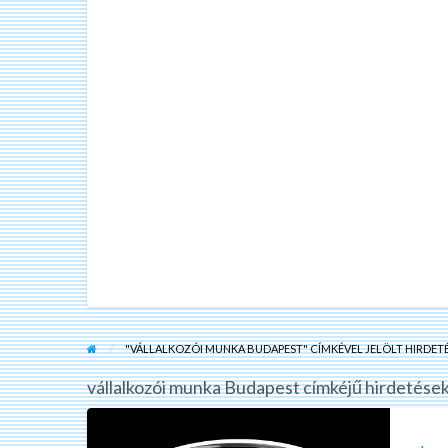
"VÁLLALKOZÓI MUNKA BUDAPEST" CÍMKÉVEL JELÖLT HIRDET
vállalkozói munka Budapest címkéjű hirdetések
Ingatlanértékesítő
munkatársat