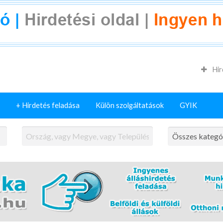
Hir
+ Hirdetés feladása
Külön szolgáltatások
GYIK