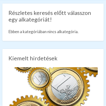
Részletes keresés előtt válasszon
egy alkategóriát!
Ebben a kategóriában nincs alkategória.
Kiemelt hirdetések
K
A
é
z
r
ö