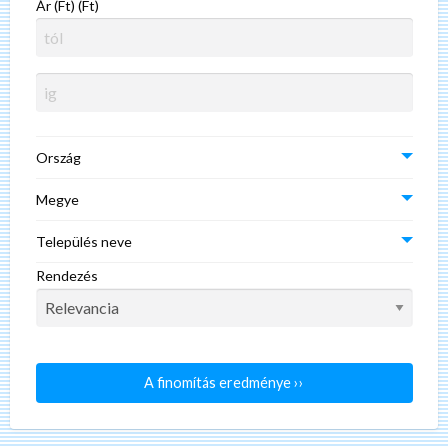
Ár (Ft) (Ft)
Ország
Megye
Település neve
Rendezés
A finomítás eredménye ››