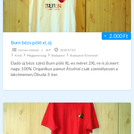
új
2.000 Ft
Burn bézs póló xl, új
Unisex ruházat
|
N.P.
2026.07.01
Kínál
Magyarország
Budapest
Budapest III.kerület
Eladó új bézs színű Burn póló XL-es méret 2XL-re is jó.mert
nagy. 100% Organikus pamut Átvétel csak személyesen a
lakcímemen,Óbuda 3. ker.
El
Sabor
piros
teniszpóló