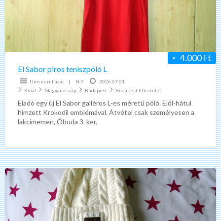
L
4.000 Ft
El Sabor piros teniszpóló L
Unisex ruházat
|
N.P.
2026.07.01
Kínál
Magyarország
Budapest
Budapest III.kerület
Eladó egy új El Sabor galléros L-es méretű póló. Elől-hátul
hímzett Krokodil emblémával. Átvétel csak személyesen a
lakcímemen, Óbuda 3. ker.
Fehér
bluetooth
sapka,
új