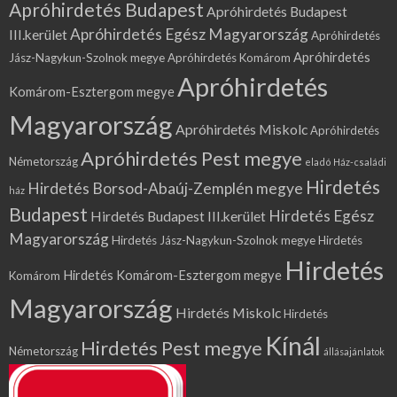
Apróhirdetés Budapest
Apróhirdetés Budapest
Apróhirdetés Egész Magyarország
III.kerület
Apróhirdetés
Apróhirdetés
Jász-Nagykun-Szolnok megye
Apróhirdetés Komárom
Apróhirdetés
Komárom-Esztergom megye
Magyarország
Apróhirdetés Miskolc
Apróhirdetés
Apróhirdetés Pest megye
Németország
eladó Ház-családi
Hirdetés
Hirdetés Borsod-Abaúj-Zemplén megye
ház
Budapest
Hirdetés Egész
Hirdetés Budapest III.kerület
Magyarország
Hirdetés Jász-Nagykun-Szolnok megye
Hirdetés
Hirdetés
Hirdetés Komárom-Esztergom megye
Komárom
Magyarország
Hirdetés Miskolc
Hirdetés
Kínál
Hirdetés Pest megye
Németország
állásajánlatok