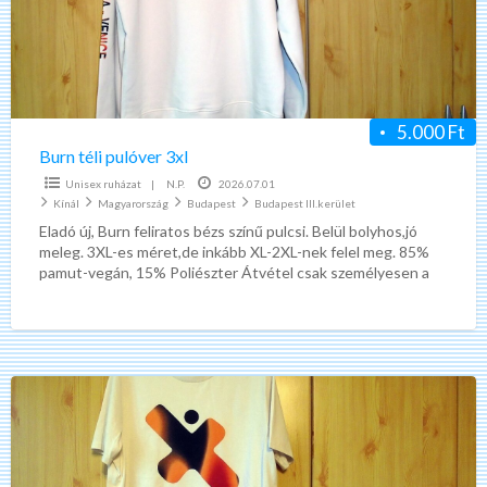
5.000 Ft
Burn téli pulóver 3xl
Unisex ruházat
|
N.P.
2026.07.01
Kínál
Magyarország
Budapest
Budapest III.kerület
Eladó új, Burn feliratos bézs színű pulcsi. Belül bolyhos,jó
meleg. 3XL-es méret,de inkább XL-2XL-nek felel meg. 85%
pamut-vegán, 15% Poliészter Átvétel csak személyesen a
lakcímemen,
[…]
Burn
bézs
póló
xl,