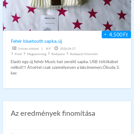
4.500 Ft
Fehér bluetooth sapka, új
Unisex ruházat
|
N.P.
2026.06.27
Kínál
Magyarország
Budapest
Budapest III.kerület
Eladó egy új fehér Music hat zenélő sapka. USB töltőkábel
nélkül!!! Átvétel csak személyesen a lakcímemen,Óbuda 3.
ker.
Az eredmények finomítása