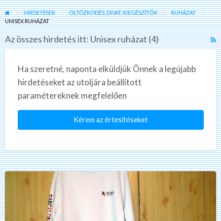
HIRDETÉSEK
ÖLTÖZKÖDÉS, DIVAT, KIEGÉSZÍTŐK
RUHÁZAT
UNISEX RUHÁZAT
Az összes hirdetés itt: Unisex ruházat (4)
R
F
f
Ha szeretné, naponta elküldjük Önnek a legújabb
a
hirdetéseket az utoljára beállított
t
paramétereknek megfelelően
U
r
Kérem az értesítéseket
Burn
téli
pulóver
3xl