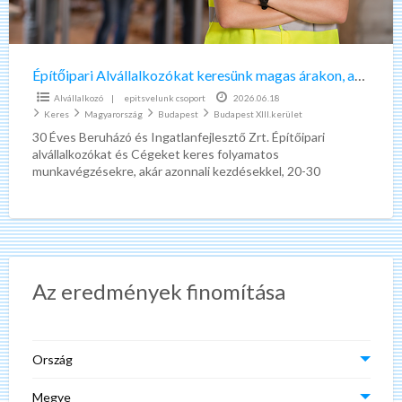
kezdésekhez!
Építőipari Alvállalkozókat keresünk magas árakon, azonnali kezdésekhez!
Alvállalkozó
|
epitsvelunk csoport
2026.06.18
Keres
Magyarország
Budapest
Budapest XIII.kerület
30 Éves Beruházó és Ingatlanfejlesztő Zrt. Építőipari
alvállalkozókat és Cégeket keres folyamatos
munkavégzésekre, akár azonnali kezdésekkel, 20-30
folyamatban lévő Budapesti, Kelet -Magyarországi és Észak
Dunántúli
[…]
Az eredmények finomítása
Ország
Megye