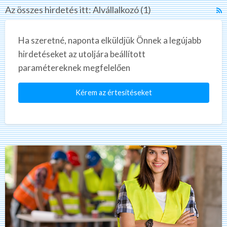
Az összes hirdetés itt: Alvállalkozó (1)
R
F
f
Ha szeretné, naponta elküldjük Önnek a legújabb
a
hirdetéseket az utoljára beállított
t
paramétereknek megfelelően
A
Kérem az értesítéseket
Építőipari
Alvállalkozókat
keresünk
magas
árakon,
azonnali