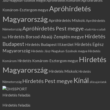
Apróhirdetés
Jász-Nagykun-Szolnok megye
Apróhirdetés Komárom
Apróhirdetés
Komárom-Esztergom megye
Magyarország
Apróhirdetés Miskolc
Apróhirdetés
Apróhirdetés Pest megye
Németország
eladó Ház-családi
Hirdetés
Hirdetés Borsod-Abaúj-Zemplén megye
ház
Budapest
Hirdetés Egész
Hirdetés Budapest III.kerület
Magyarország
Hirdetés Jász-Nagykun-Szolnok megye
Hirdetés
Hirdetés
Hirdetés Komárom-Esztergom megye
Komárom
Magyarország
Hirdetés Miskolc
Hirdetés
Kínál
Hirdetés Pest megye
Németország
állásajánlatok
Hirdetés feladás
Hirdetés feladás