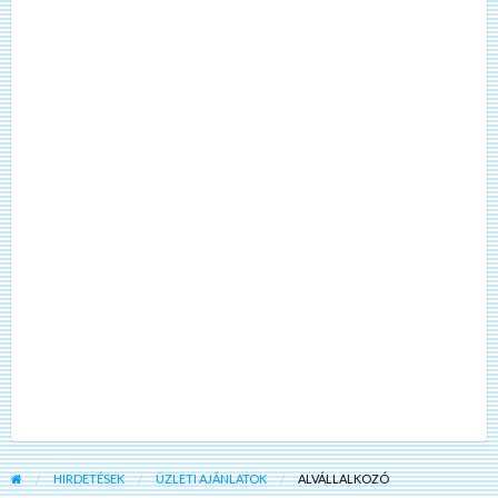
HIRDETÉSEK
ÜZLETI AJÁNLATOK
ALVÁLLALKOZÓ