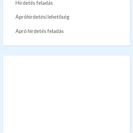
i
Hirdetés feladás
a
z
e
Apróhirdetési lehetőség
t
ő
Apró hirdetés feladás
m
u
n
k
a