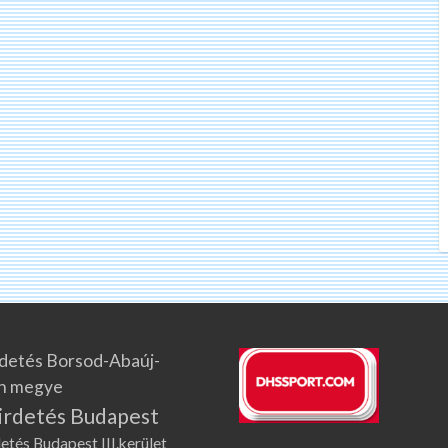
detés Borsod-Abaúj-
n megye
irdetés Budapest
etés Budapest III.kerület