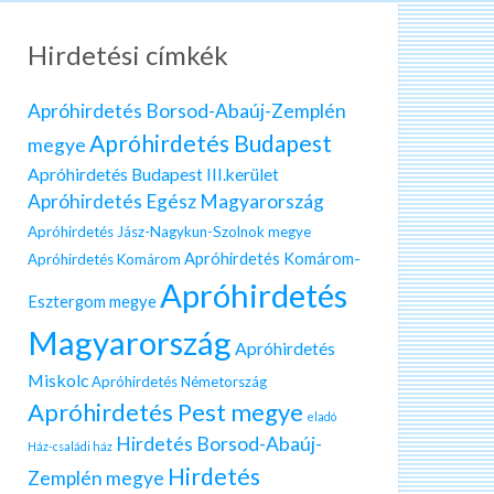
Hirdetési címkék
Apróhirdetés Borsod-Abaúj-Zemplén
Apróhirdetés Budapest
megye
Apróhirdetés Budapest III.kerület
Apróhirdetés Egész Magyarország
Apróhirdetés Jász-Nagykun-Szolnok megye
Apróhirdetés Komárom-
Apróhirdetés Komárom
Apróhirdetés
Esztergom megye
Magyarország
Apróhirdetés
Miskolc
Apróhirdetés Németország
Apróhirdetés Pest megye
eladó
Hirdetés Borsod-Abaúj-
Ház-családi ház
Hirdetés
Zemplén megye