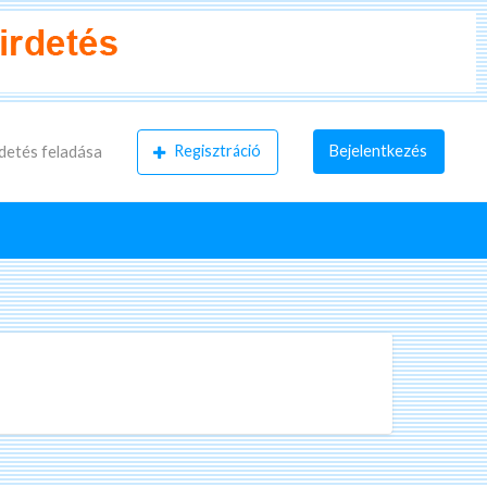
Regisztráció
Bejelentkezés
detés feladása