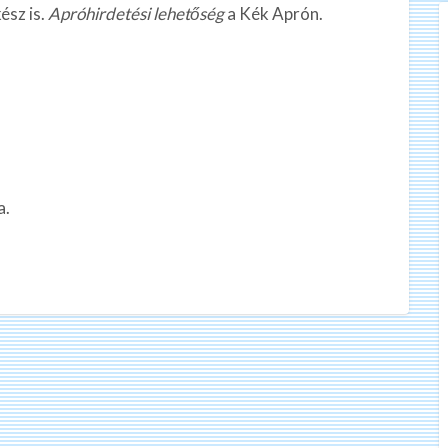
ész is.
Apróhirdetési lehetőség
a Kék Aprón.
a.