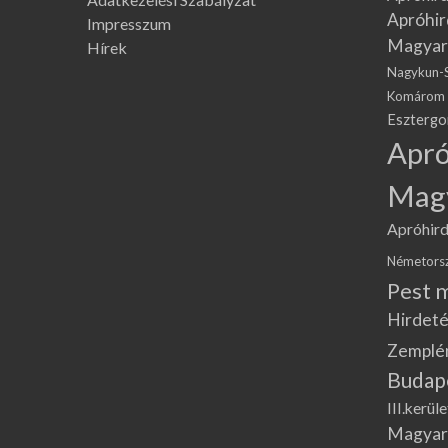
Apróhir
Impresszum
Magyar
Hírek
Nagykun-
Komárom
Eszterg
Apró
Mag
Apróhird
Németors
Pest 
Hirdeté
Zemplé
Budap
III.kerüle
Magyar