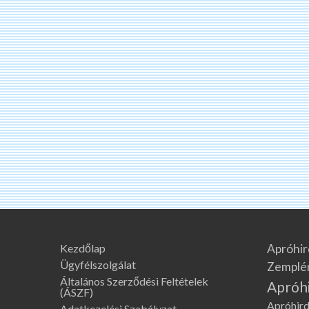
Kezdőlap
Apróhir
Ügyfélszolgálat
Zemplé
Általános Szerződési Feltételek
Apróh
(ÁSZF)
Apróhird
Adatkezelési Szabályzat