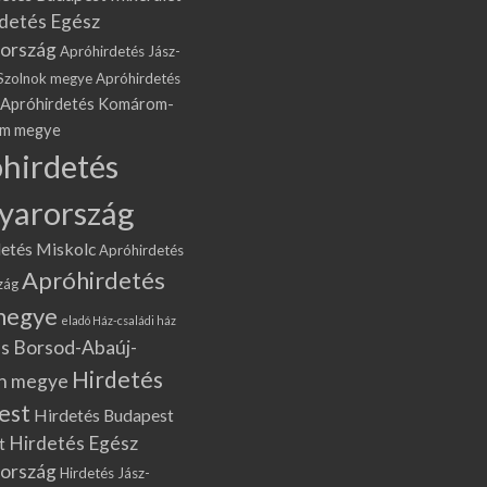
detés Egész
ország
Apróhirdetés Jász-
Szolnok megye
Apróhirdetés
Apróhirdetés Komárom-
om megye
hirdetés
yarország
etés Miskolc
Apróhirdetés
Apróhirdetés
zág
megye
eladó Ház-családi ház
s Borsod-Abaúj-
Hirdetés
n megye
est
Hirdetés Budapest
Hirdetés Egész
t
ország
Hirdetés Jász-