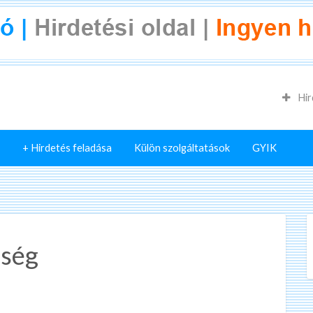
Hir
+ Hirdetés feladása
Külön szolgáltatások
GYIK
őség