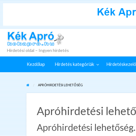
+
Külön
Kék Apró
irdetéskezelő
Hirdetés
GYIK
szolgáltatások
feladása
Hirdetési oldal – Ingyen hirdetés
Kezdőlap
Hirdetés kategóriák
Hirdetéskezelő
APRÓHIRDETÉSI LEHETŐSÉG
Apróhirdetési lehet
Apróhirdetési lehetőség.