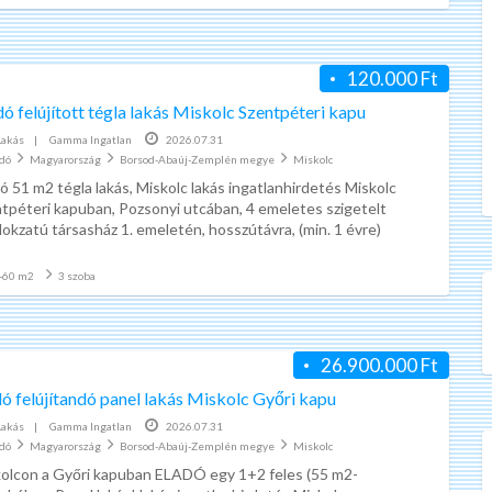
é
s
A cég neve Marketagent.
K
Hirdetés megtekintése
p
Megbízható és valóban fizet!
é
120.000 Ft
r
é
d
ó felújított tégla lakás Miskolc Szentpéteri kapu
ő
Internetes kérdőíveket kell
n
í
Lakás
|
Gamma Ingatlan
2026.07.31
z
kitölteni pénzért (euroért). A
v
adó
Magyarország
Borsod-Abaúj-Zemplén megye
Miskolc
k
é
kérdőívekről emailben értesítenek.
i
ó 51 m2 tégla lakás, Miskolc lakás ingatlanhirdetés Miskolc
t
r
tpéteri kapuban, Pozsonyi utcában, 4 emeletes szigetelt
Kifizetés elektronikus bankokon
ö
l
okzatú társasház 1. emeletén, hosszútávra, (min. 1 évre)
t
keresztül, mint pl. paypal,
t
dó
[…]
é
|
moneybookers, ahonnan a saját
s
-60 m2
3 szoba
m
p
bankszámládra utalhatod a pénzed.
é
a
n
z
r
Meggazdagodni nem lehet belőle,
é
26.900.000 Ft
r
k
de egy kis
t
dó felújítandó panel lakás Miskolc Győri kapu
e
|
jövedelemkiegészítésnek jó lehet.
m
t
a
Lakás
|
Gamma Ingatlan
2026.07.31
r
adó
Magyarország
Borsod-Abaúj-Zemplén megye
Miskolc
a
A következő dolog nem kötelező,
k
olcon a Győri kapuban ELADÓ egy 1+2 feles (55 m2-
e
g
de javasolt:
t