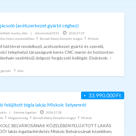
gácsoló (acélszerkezet gyártó céghez)
Belföldi munka, állás
|
allasmiskolc3531
2026.07.29
állás teljes munkaidőben
Borsod-Abaúj-Zemplén megye
Miskolc
il háttérrel rendelkező, acélszerkezet gyártó és szerelő,
olci telephelyű társaságunk keres CNC marón és horizonton
denhain vezérlésű) dolgozó forgácsoló kollégát. Elvárások: –
elelő képesítés –
[…]
rgácsoló
állás
33.990.000 Ft
ó felújított tégla lakás Miskolc Selyemrét
Lakás
|
Gamma Ingatlan
2026.07.28
adó
Magyarország
Borsod-Abaúj-Zemplén megye
Miskolc
KOLC BELVÁROSÁNAK KÖZELÉBEN FELÚJÍTOTT LAKÁS
Ó! lakás ingatlanhirdetés Miskolc Belvárosának közelében,