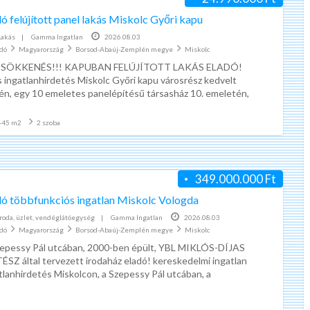
ad
ó felújított panel lakás Miskolc Győri kapu
tag
Lakás
|
Gamma Ingatlan
2026.08.03
Apró
adó
Magyarország
Borsod-Abaúj-Zemplén megye
Miskolc
Bors
SÖKKENÉS!!! KAPUBAN FELÚJÍTOTT LAKÁS ELADÓ!
Abaú
s ingatlanhirdetés Miskolc Győri kapu városrész kedvelt
én, egy 10 emeletes panelépítésű társasház 10. emeletén,
K
Zemp
35 m2 alapterületű 1,5
[…]
é
meg
-45 m2
2 szoba
r
d
ő
349.000.000 Ft
í
Kérdőív kitöltés pénzért | marketagent | valós, fizető munka
v
dó többfunkciós ingatlan Miskolc Vologda
k
Iroda, üzlet, vendéglátóegység
|
Gamma Ingatlan
A világ legegyszerűbb internetes
2026.08.03
adó
Magyarország
Borsod-Abaúj-Zemplén megye
i
Miskolc
munkáját ajánlom!
epessy Pál utcában, 2000-ben épült, YBL MIKLÓS-DÍJAS
t
Nincs anyagi befektetés, nem
ÉSZ által tervezett irodaház eladó! kereskedelmi ingatlan
ö
kötelező másoknak megmutatni.
tlanhirdetés Miskolcon, a Szepessy Pál utcában, a
l
sközponttól megközelítőleg egy
[…]
Egyszerűen csak regisztrálni kell és
t
várni a kérdőíveket.