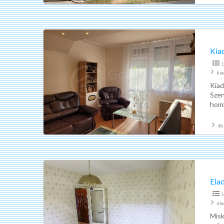
Kiadó
felújított
Kiad
tégla
lakás
ki
Miskolc
Kiad
Szen
Szentpéteri
homl
kapu
kia
46
Eladó
felújítandó
Ela
panel
lakás
el
Miskolc
Misk