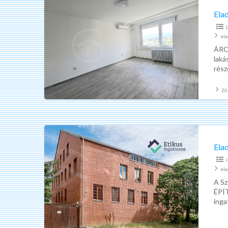
felújított
Elad
panel
lakás
el
Miskolc
ÁRC
laká
Győri
rész
kapu
egy 
26
Eladó
többfunkciós
Ela
ingatlan
Miskolc
el
Vologda
A Sz
ÉPÍT
inga
váro