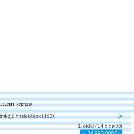
 JELÖLT HIRDETÉSEK
mkéjű hirdetések (163)
RSS
Feed
1. oldal / 14 oldalból
for
24.990.000 Ft