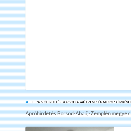
"APRÓHIRDETÉS BORSOD-ABAÚJ-ZEMPLÉN MEGYE" CÍMKÉVEL
Apróhirdetés Borsod-Abaúj-Zemplén megye cí
Eladó