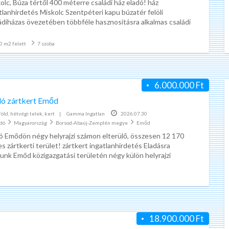
olc, Búza tértől 400 méterre családi ház eladó! ház
n
tlanhirdetés Miskolc Szentpéteri kapu búzatér felöli
k
ádiházas övezetében többféle hasznosításra alkalmas családi
(jelenleg intézményi kialakítással),
[…]
a
0 m2 felett
7 szoba
6.000.000 Ft
dó zártkert Emőd
Föld, hétvégi telek, kert
|
Gamma Ingatlan
2026.07.30
adó
Magyarország
Borsod-Abaúj-Zemplén megye
Emőd
ó Emődön négy helyrajzi számon elterülő, összesen 12 170
s zártkerti terület! zártkert ingatlanhirdetés Eladásra
lunk Emőd közigazgatási területén négy külön helyrajzi
on nyilvántartott, de
[…]
18.900.000 Ft