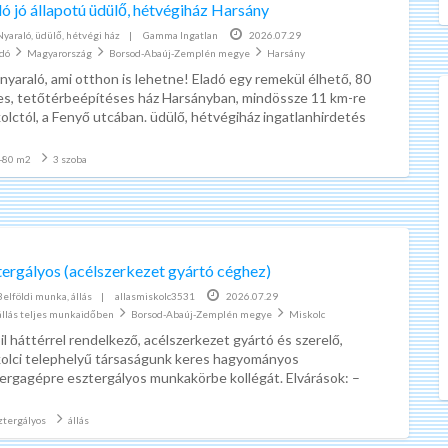
ó jó állapotú üdülő, hétvégiház Harsány
Nyaraló, üdülő, hétvégi ház
|
Gamma Ingatlan
2026.07.29
adó
Magyarország
Borsod-Abaúj-Zemplén megye
Harsány
li nyaraló, ami otthon is lehetne! Eladó egy remekül élhető, 80
s, tetőtérbeépítéses ház Harsányban, mindössze 11 km-re
olctól, a Fenyő utcában. üdülő, hétvégiház ingatlanhirdetés
-80 m2
3 szoba
tergályos (acélszerkezet gyártó céghez)
Belföldi munka, állás
|
allasmiskolc3531
2026.07.29
állás teljes munkaidőben
Borsod-Abaúj-Zemplén megye
Miskolc
il háttérrel rendelkező, acélszerkezet gyártó és szerelő,
olci telephelyű társaságunk keres hagyományos
ergagépre esztergályos munkakörbe kollégát. Elvárások: –
elelő képesítés – több éves gyakorlat –
[…]
ztergályos
állás