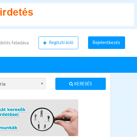
Regisztráció
Bejelentkezés
detés feladása
KERESÉS