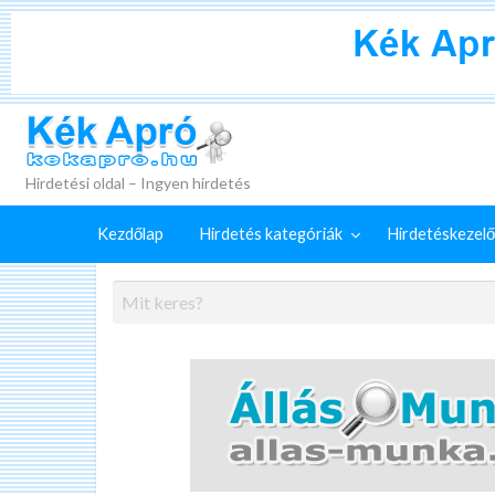
+
Külön
Kék Apró
irdetéskezelő
Hirdetés
GYIK
szolgáltatások
feladása
Hirdetési oldal – Ingyen hirdetés
Kezdőlap
Hirdetés kategóriák
Hirdetéskezelő