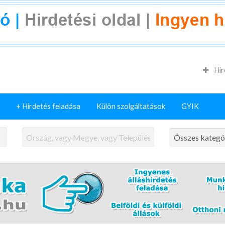
Hir
+ Hirdetés feladása
Külön szolgáltatások
GYIK