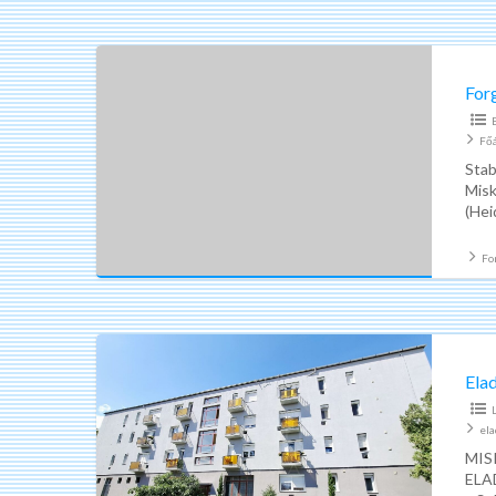
Forgácsoló
(acélszerkezet
For
gyártó
céghez)
Fő
Stab
Misk
(Hei
megf
Fo
Eladó
felújított
Elad
tégla
lakás
el
Miskolc
MIS
ELAD
Selyemrét