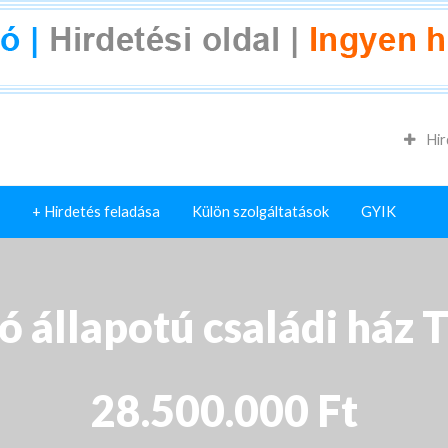
Hir
+ Hirdetés feladása
Külön szolgáltatások
GYIK
ó állapotú családi ház 
28.500.000 Ft