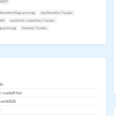
D:
6997
óhirdetés Magyarország
Apróhirdetés Tiszalúc
őtől
eladó Ház-családi ház Tiszalúc
gyarország
Hirdetés Tiszalúc
dó
-családi ház
vetítőtől
2