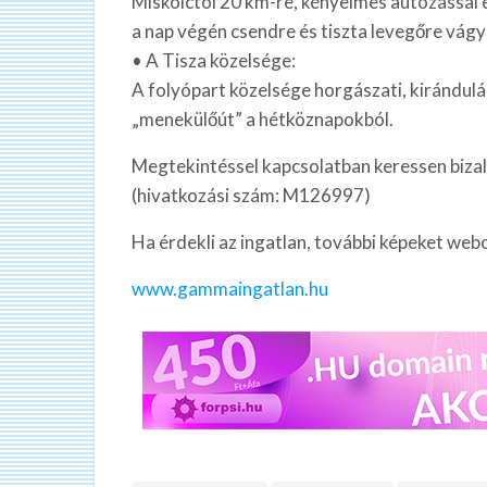
Miskolctól 20 km-re, kényelmes autózással e
a nap végén csendre és tiszta levegőre vágy
• A Tisza közelsége:
A folyópart közelsége horgászati, kirándulási
„menekülőút” a hétköznapokból.
Megtekintéssel kapcsolatban keressen biz
(hivatkozási szám: M126997)
Ha érdekli az ingatlan, további képeket web
www.gammaingatlan.hu