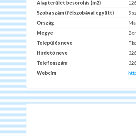
Alapterület besorolás (m2)
12
Szoba szám (félszobával együtt)
5 s
Ország
Ma
Megye
Bor
Település neve
Tis
Hirdető neve
32
Telefonszám
32
Webcím
htt