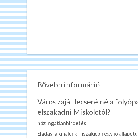
Bővebb információ
Város zaját lecserélné a folyó
elszakadni Miskolctól?
ház ingatlanhirdetés
Eladásra kínálunk Tiszalúcon egy jó állapotú