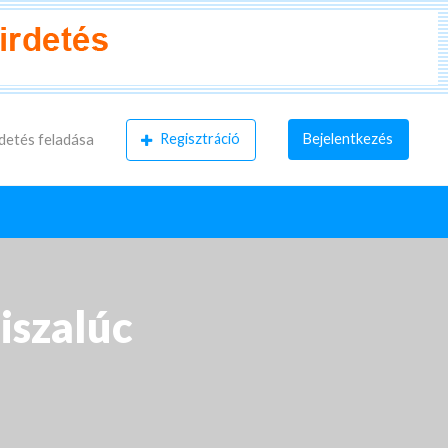
Regisztráció
Bejelentkezés
detés feladása
Tiszalúc