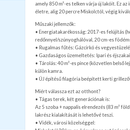
amely 850 m²-es telken várja új lakóit. Ez az
életre, alig 20 percre Miskolctól, végig kivá
Műszaki jellemzők:
• Energiatakarékosság: 2017-es felújítás (
redőnnyel/szúnyoghálóval, 20 cm-es födéms
• Rugalmas fűtés: Gázcirkó és vegyestüzelé
• Gazdaságos üzemeltetés: Ipari és éjszakai 
• Tárolás: 40 m²-es pince (közvetlen belső l
külön kamra.
• ÚJ építésű filagória beépített kerti grillező
Miért válassza ezt az otthont?
• Tágas terek, két generációnak is:
Az 5 szoba + nappalis elrendezés (83 m² föld
lakrész kialakítását is lehetővé teszi.
• Vidék, városi közelséggel: