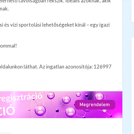
lérhető távolságban fekszik. Ideális azoknak, akik
nak.
 és vízi sportolási lehetőségeket kínál – egy igazi
alommal!
oldalunkon láthat. Az ingatlan azonosítója: 126997