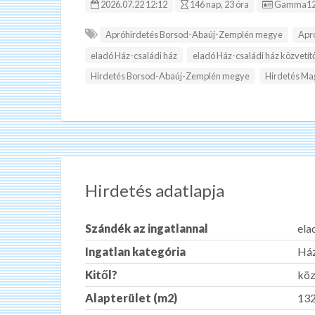
Hirdetés I
2026.07.22 12:12
146 nap, 23 óra
Gamma12
Apróhirdetés Borsod-Abaúj-Zemplén megye
Apr
eladó Ház-családi ház
eladó Ház-családi ház közvetít
Hirdetés Borsod-Abaúj-Zemplén megye
Hirdetés Ma
Hirdetés adatlapja
Szándék az ingatlannal
ela
Ingatlan kategória
Ház
Kitől?
köz
Alapterület (m2)
13