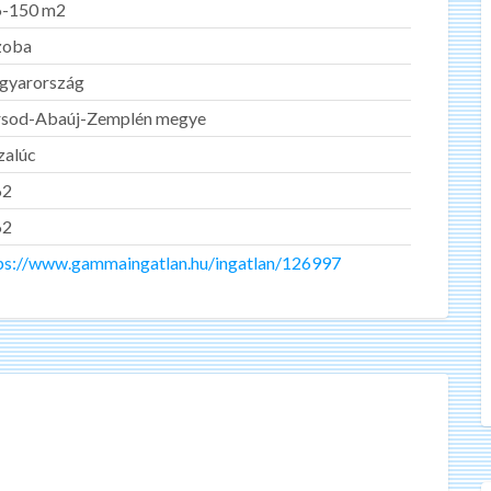
6-150 m2
zoba
gyarország
sod-Abaúj-Zemplén megye
zalúc
62
62
ps://www.gammaingatlan.hu/ingatlan/126997