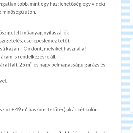
 ingatlan több, mint egy ház: lehetőség egy vidéki
ló minőségű úton.
hőszigetelt műanyag nyílászárók
zigetelés, cserepeslemez tető).
sű kazán – Ön dönt, melyiket használja!
áram is rendelkezésre áll.
ejárattal), 25 m²-es nagy belmagasságú garázs és
vel.
szint + 49 m² hasznos tetőtér) akár két külön