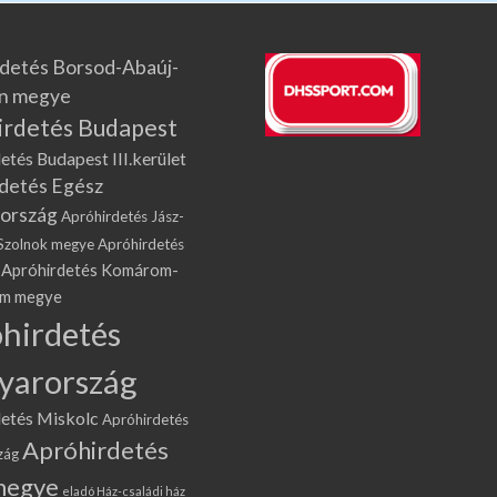
detés Borsod-Abaúj-
n megye
irdetés Budapest
etés Budapest III.kerület
detés Egész
ország
Apróhirdetés Jász-
Szolnok megye
Apróhirdetés
Apróhirdetés Komárom-
om megye
hirdetés
yarország
etés Miskolc
Apróhirdetés
Apróhirdetés
zág
megye
eladó Ház-családi ház