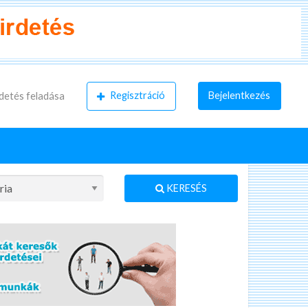
Regisztráció
Bejelentkezés
detés feladása
KERESÉS