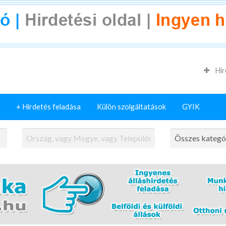
Hir
+ Hirdetés feladása
Külön szolgáltatások
GYIK