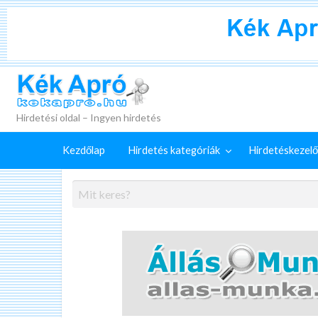
+
Külön
Kék Apró
irdetéskezelő
Hirdetés
GYIK
szolgáltatások
feladása
Hirdetési oldal – Ingyen hirdetés
Kezdőlap
Hirdetés kategóriák
Hirdetéskezelő