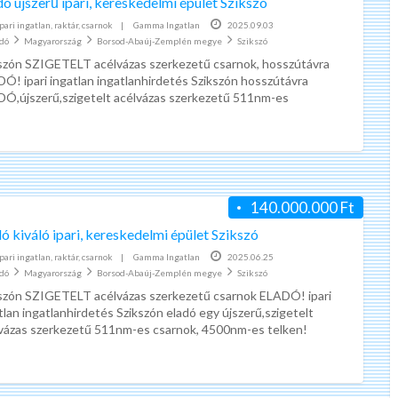
ó újszerű ipari, kereskedelmi épület Szikszó
ad
Ipari ingatlan, raktár, csarnok
|
Gamma Ingatlan
2025.09.03
tag
adó
Magyarország
Borsod-Abaúj-Zemplén megye
Szikszó
Apró
szón SZIGETELT acélvázas szerkezetű csarnok, hosszútávra
Sziks
Ó! ipari ingatlan ingatlanhirdetés Szikszón hosszútávra
Ó,újszerű,szigetelt acélvázas szerkezetű 511nm-es
nok, 4500nm-es telken! Bérleti díj: 1.200.000. – FT+ÁFA/hó
A
K
si
[…]
z
é
ö
r
n
d
140.000.000 Ft
n
ő
e
í
ó kiváló ipari, kereskedelmi épület Szikszó
Az önnek legolcsóbb kötelező biztosítást keresi?
k
v
Ipari ingatlan, raktár, csarnok
|
Gamma Ingatlan
2025.06.25
adó
Magyarország
l
Borsod-Abaúj-Zemplén megye
Szikszó
k
A kötelező biztosítás kötés
A v
szón SZIGETELT acélvázas szerkezetű csarnok ELADÓ! ipari
e
i
legegyszerűbb módja
mun
tlan ingatlanhirdetés Szikszón eladó egy újszerű,szigetelt
g
t
Az Önnek legolcsóbb kötelező
Nin
vázas szerkezetű 511nm-es csarnok, 4500nm-es telken!
o
ö
iséglista: – Iroda: 29 m2 –
[…]
biztosítást megkötheti online,
köt
l
l
könnyedén. Kötelező biztosítás
Egy
c
t
kalkulátorunk megmutatja Önnek,
vár