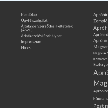
Kezdőlap
Apróhir
Ügyfélszolgálat
Zemplé
Általános Szerződési Feltételek
Apróh
(ÁSZF)
Apróhird
Adatkezelési Szabályzat
Apróhir
Impresszum
Magyar
Hírek
Nagykun-
Komárom
Eszterg
Apró
Mag
Apróhird
Németors
Pest 