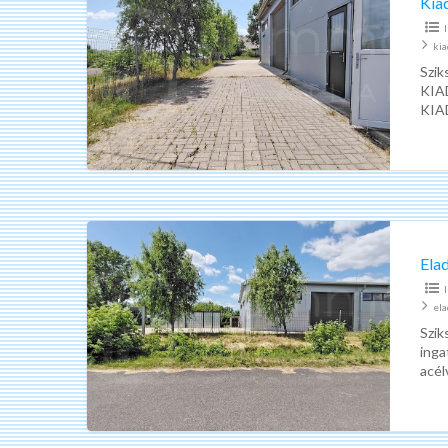
Kiad
ipari,
kereskedelmi
ki
épület
Szik
KIAD
Szikszó
KIAD
csar
+rez
Eladó
kiváló
Elad
ipari,
kereskedelmi
el
épület
Szik
inga
Szikszó
acél
Hely