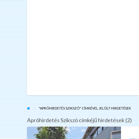
"APRÓHIRDETÉS SZIKSZÓ" CÍMKÉVEL JELÖLT HIRDETÉSEK
Apróhirdetés Szikszó címkéjű hirdetések (2)
Kiadó
újszerű