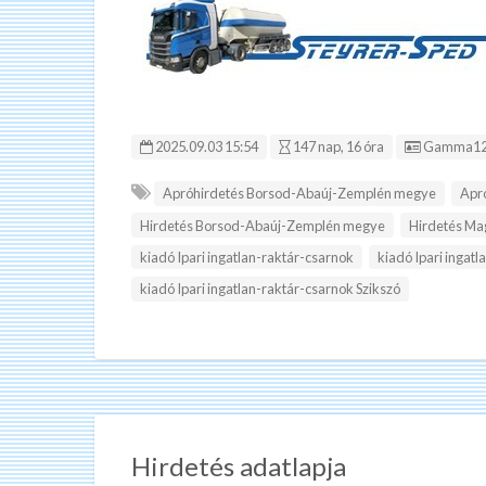
Hirdetés I
2025.09.03 15:54
147 nap, 16 óra
Gamma12
Apróhirdetés Borsod-Abaúj-Zemplén megye
Apr
Hirdetés Borsod-Abaúj-Zemplén megye
Hirdetés Ma
kiadó Ipari ingatlan-raktár-csarnok
kiadó Ipari ingatl
kiadó Ipari ingatlan-raktár-csarnok Szikszó
Hirdetés adatlapja