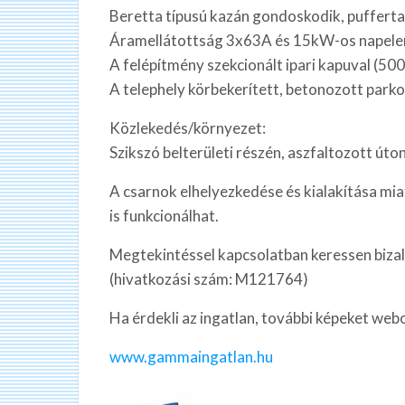
Beretta típusú kazán gondoskodik, puffertar
Áramellátottság 3x63A és 15kW-os napele
A felépítmény szekcionált ipari kapuval (50
A telephely körbekerített, betonozott parkol
Közlekedés/környezet:
Szikszó belterületi részén, aszfaltozott út
A csarnok elhelyezkedése és kialakítása mia
is funkcionálhat.
Megtekintéssel kapcsolatban keressen biza
(hivatkozási szám: M121764)
Ha érdekli az ingatlan, további képeket web
www.gammaingatlan.hu