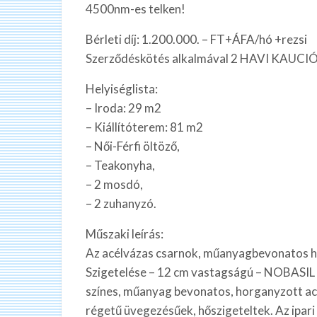
4500nm-es telken!
Bérleti díj: 1.200.000. – FT+ÁFA/hó +rezsi
Szerződéskötés alkalmával 2 HAVI KAUCIÓ
Helyiséglista:
– Iroda: 29 m2
– Kiállítóterem: 81 m2
– Női-Férfi öltöző,
– Teakonyha,
– 2 mosdó,
– 2 zuhanyzó.
Műszaki leírás:
Az acélvázas csarnok, műanyagbevonatos ho
Szigetelése – 12 cm vastagságú – NOBASIL 
színes, műanyag bevonatos, horganyzott ac
régetű üvegezésűek, hőszigeteltek. Az ipari