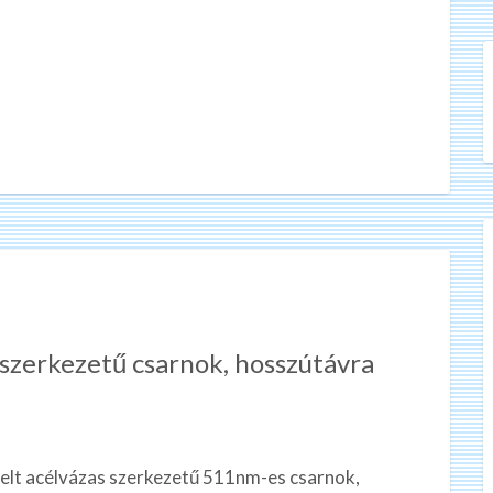
szerkezetű csarnok, hosszútávra
elt acélvázas szerkezetű 511nm-es csarnok,