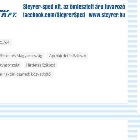
D:
1764
óhirdetés Magyarország
Apróhirdetés Szikszó
gyarország
Hirdetés Szikszó
an-raktár-csarnok közvetítőtől