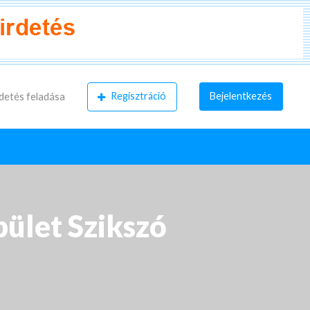
Regisztráció
Bejelentkezés
detés feladása
pület Szikszó