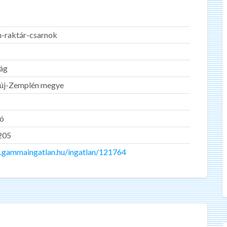
an-raktár-csarnok
ág
új-Zemplén megye
ló
205
.gammaingatlan.hu/ingatlan/121764