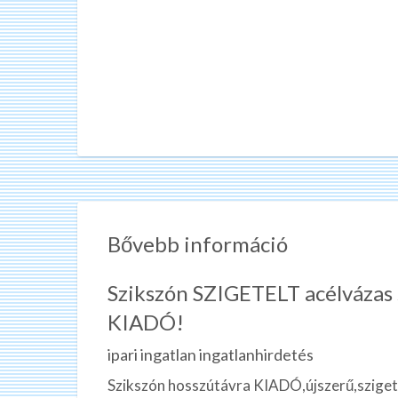
Bővebb információ
Szikszón SZIGETELT acélvázas 
KIADÓ!
ipari ingatlan ingatlanhirdetés
Szikszón hosszútávra KIADÓ,újszerű,sziget