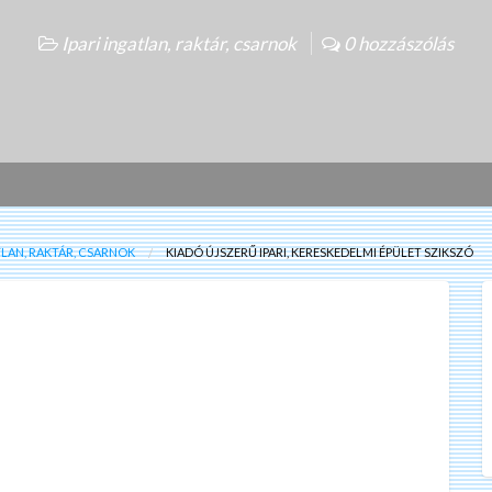
Ipari ingatlan, raktár, csarnok
0 hozzászólás
TLAN, RAKTÁR, CSARNOK
KIADÓ ÚJSZERŰ IPARI, KERESKEDELMI ÉPÜLET SZIKSZÓ