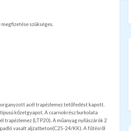
 megfizetése szükséges.
rganyzott acél trapézlemez tetőfedést kapott.
tipusú kőzetgyapot. A csarnokrész burkolata
él trapézlemez (LTP20). A műanyag nyílászárók 2
 padló vasalt aljzatbeton(C25-24/KK). A fűtésről