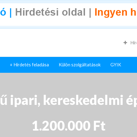
Hir
+ Hirdetés feladása
Külön szolgáltatások
GYIK
ű ipari, kereskedelmi é
1.200.000 Ft