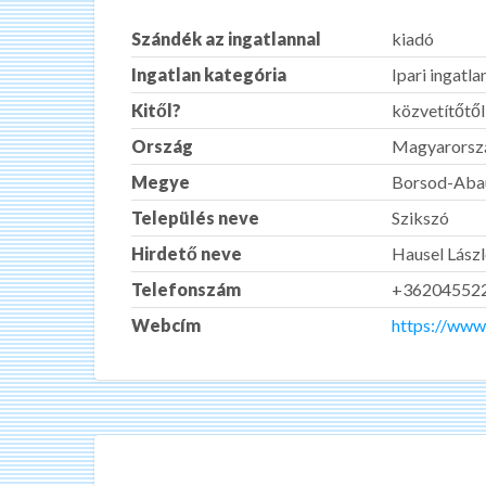
Szándék az ingatlannal
kiadó
Ingatlan kategória
Ipari ingatl
Kitől?
közvetítőtől
Ország
Magyarorsz
Megye
Borsod-Aba
Település neve
Szikszó
Hirdető neve
Hausel Lász
Telefonszám
+36204552
Webcím
https://www