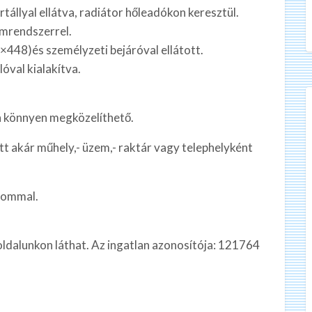
tállyal ellátva, radiátor hőleadókon keresztül.
mrendszerrel.
0×448)és személyzeti bejáróval ellátott.
óval kialakítva.
on könnyen megközelíthető.
tt akár műhely,- üzem,- raktár vagy telephelyként
lommal.
oldalunkon láthat. Az ingatlan azonosítója: 121764