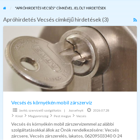
"APRÓHIRDETÉS VECSÉS" CÍMKÉVEL JELÖLT HIRDETÉSEK
Apróhirdetés Vecsés címkéjű hirdetések (3)
R
F
Vecsés
f
és
a
környékén
t
mobil
A
zárszervíz
V
Vecsés és környékén mobil zárszervíz
Javító, szervizelő szolgáltatás
|
Jozsefnyit
2026.07.28
Kínál
Magyarország
Pest megye
Vecsés
Vecsés és környékén mobil zárszervízemmel az alábbi
szolgáltatásokkal állok az Önök rendelkezésére: Vecsés
zárcsere, Vecsés zárszerelés, lakatos, 06209503340 0-24