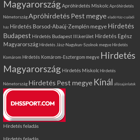
Magyarország
Apróhirdetés Miskolc
Apróhirdetés
Apróhirdetés Pest megye
Németország
eladó Ház-családi
Hirdetés
Hirdetés Borsod-Abaúj-Zemplén megye
ház
Budapest
Hirdetés Egész
Hirdetés Budapest III.kerület
Magyarország
Hirdetés Jász-Nagykun-Szolnok megye
Hirdetés
Hirdetés
Hirdetés Komárom-Esztergom megye
Komárom
Magyarország
Hirdetés Miskolc
Hirdetés
Kínál
Hirdetés Pest megye
Németország
állásajánlatok
Hirdetés feladás
Hirdetés feladás