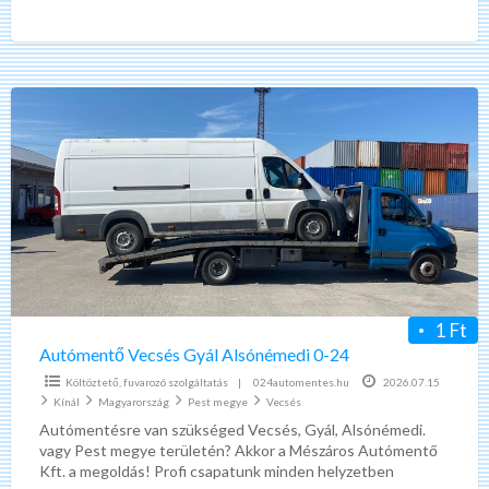
helyzetben gyorsan és hatékonyan
[…]
Autómentő
Vecsés
Gyál
Alsónémedi
0-
24
1 Ft
Autómentő Vecsés Gyál Alsónémedi 0-24
Költöztető, fuvarozó szolgáltatás
|
024automentes.hu
2026.07.15
Kínál
Magyarország
Pest megye
Vecsés
Autómentésre van szükséged Vecsés, Gyál, Alsónémedi.
vagy Pest megye területén? Akkor a Mészáros Autómentő
Kft. a megoldás! Profi csapatunk minden helyzetben