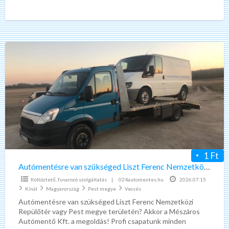
telefonos ügyfélszolgálat, hétvégén is!!! 30-60 percen
[…]
Autómentésre
van
szükséged
Liszt
Ferenc
Nemzetközi
Repülőtér
vagy
Pest
1 Ft
megy
Autómentésre van szükséged Liszt Ferenc Nemzetközi Repülőtér vagy Pest megy
Költöztető, fuvarozó szolgáltatás
|
024automentes.hu
2026.07.15
Kínál
Magyarország
Pest megye
Vecsés
Autómentésre van szükséged Liszt Ferenc Nemzetközi
Repülőtér vagy Pest megye területén? Akkor a Mészáros
Autómentő Kft. a megoldás! Profi csapatunk minden