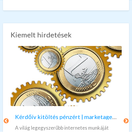
gyorsan és hatékonyan lát
[…]
Kiemelt hirdetések
K
A
é
z
r
ö
d
n
ő
n
Kérdőív kitöltés pénzért | marketagent | valós, fizető munka
í
e
v
k
A világ legegyszerűbb internetes munkáját
k
l