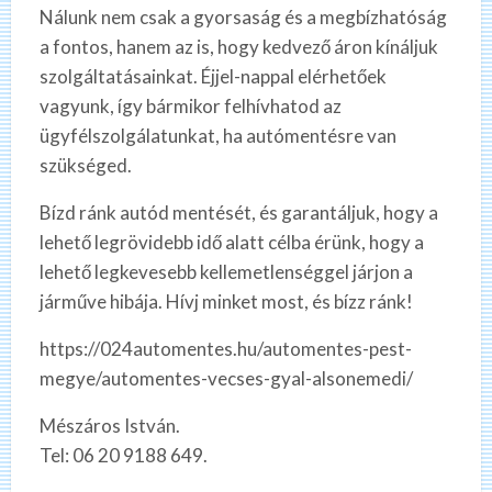
Nálunk nem csak a gyorsaság és a megbízhatóság
a fontos, hanem az is, hogy kedvező áron kínáljuk
szolgáltatásainkat. Éjjel-nappal elérhetőek
vagyunk, így bármikor felhívhatod az
ügyfélszolgálatunkat, ha autómentésre van
szükséged.
Bízd ránk autód mentését, és garantáljuk, hogy a
lehető legrövidebb idő alatt célba érünk, hogy a
lehető legkevesebb kellemetlenséggel járjon a
járműve hibája. Hívj minket most, és bízz ránk!
https://024automentes.hu/automentes-pest-
megye/automentes-vecses-gyal-alsonemedi/
Mészáros István.
Tel: 06 20 9188 649.