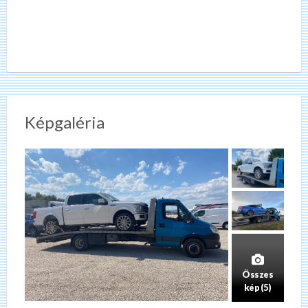
Képgaléria
Összes
kép (5)