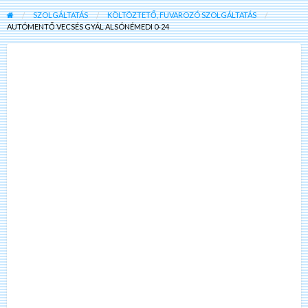
SZOLGÁLTATÁS
KÖLTÖZTETŐ, FUVAROZÓ SZOLGÁLTATÁS
AUTÓMENTŐ VECSÉS GYÁL ALSÓNÉMEDI 0-24