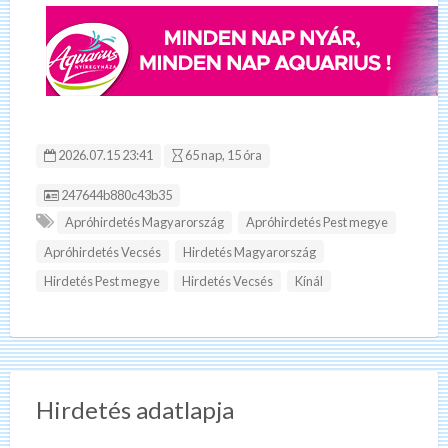
2026.07.15 23:41
65 nap, 15 óra
Hirdetés ID:
247644b880c43b35
Apróhirdetés Magyarország
Apróhirdetés Pest megye
Apróhirdetés Vecsés
Hirdetés Magyarország
Hirdetés Pest megye
Hirdetés Vecsés
Kínál
Hirdetés adatlapja