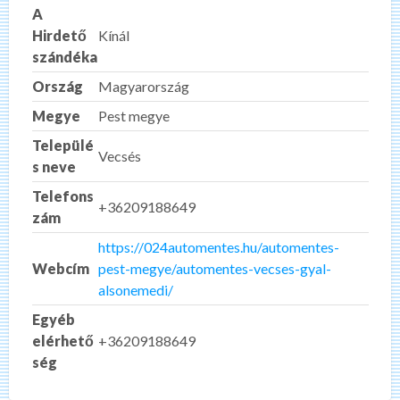
A
Hirdető
Kínál
szándéka
Ország
Magyarország
Megye
Pest megye
Települé
Vecsés
s neve
Telefons
+36209188649
zám
https://024automentes.hu/automentes-
Webcím
pest-megye/automentes-vecses-gyal-
alsonemedi/
Egyéb
elérhető
+36209188649
ség