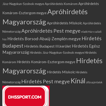
Apróhirdetés
Jász-Nagykun-Szolnok megye
Apróhirdetés Komárom
Apróhirdetés
Komárom-Esztergom megye
Magyarország
Apróhirdetés Miskolc
Apróhirdetés
Apróhirdetés Pest megye
Németország
eladó Ház-családi
Hirdetés
Hirdetés Borsod-Abaúj-Zemplén megye
ház
Budapest
Hirdetés Egész
Hirdetés Budapest III.kerület
Magyarország
Hirdetés Jász-Nagykun-Szolnok megye
Hirdetés
Hirdetés
Hirdetés Komárom-Esztergom megye
Komárom
Magyarország
Hirdetés Miskolc
Hirdetés
Kínál
Hirdetés Pest megye
Németország
állásajánlatok