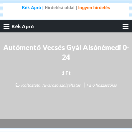
Kék Apró
Autómentő Vecsés Gyál Alsónémedi 0-
24
1 Ft
Költöztető, fuvarozó szolgáltatás
0 hozzászólás