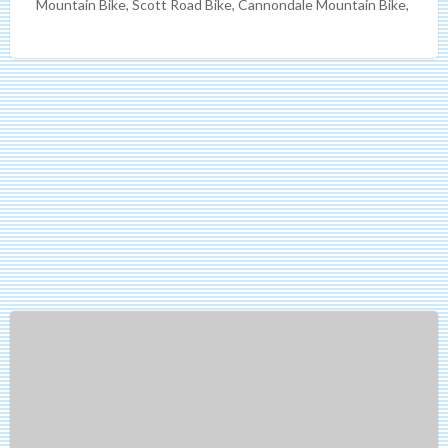
Mountain Bike, Scott Road Bike, Cannondale Mountain Bike,
Cannondale
[…]
Yamaha
Genos2
76-
key,
Yamaha
Genos