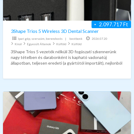
Scanner
2.097.717 Ft
3Shape Trios 5 Wireless 3D Dental Scanner
Ipari gép, szerszám, berendezés
|
bestbonk
2026.07.20
Kínál
Egyesült Államok
Külföld
Külföld
3Shape Trios 5 vezeték nélküli 3D fogászati szkennerünk
nagy tételben és darabonként is kapható vadonatúj
állapotban, teljesen eredeti (a gyártótól importált), nejlonból
készült, dobozos csomagolásban,
[…]
Samsung
Galaxy
s26
Ultra
,
Samsung