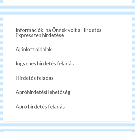
s
í
í
t
t
á
kérdőív
s
á
t
s
k
Információk, ha Önnek volt a Hirdetés
e
t
Expresszen hirdetése
r
a rövid
e
k
s
i
Ajánlott oldalak
e
?
r
Ingyenes hirdetés feladás
e
szer…
s
Hirdetés feladás
i
?
Apróhirdetési lehetőség
Apró hirdetés feladás