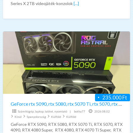
Series X 2TB videojáték-konzolok
[…]
GeForce
rtx
5090,
rtx
5080,
rtx
5070
Ti,
rtx
235.000 Ft
5070,
GeForce rtx 5090, rtx 5080, rtx 5070 Ti, rtx 5070, rtx 4090, rtx 4080 Super
rtx
Számítógép, laptop, tablet, nyomtató
|
botha77
2026.08.02
4090,
Kínál
Spanyolország
Külföld
Külföld
rtx
GeForce RTX 5090, RTX 5080, RTX 5070 Ti, RTX 5070, RTX
4090, RTX 4080 Super, RTX 4080, RTX 4070 Ti Super, RTX
4080