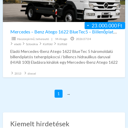
BlueTec5
–
Billenőplatós
–
23.000.000 Ft
Darugémes
Mercedes – Benz Atego 1622 BlueTec5 – Billenőplatós – Darugémes teherautó
teherautó
Haszonjármű, teherautó
|
M-Atego
2026.07.04
eladó
Szlovákia
Külföld
Külföld
Eladó Mercedes-Benz Atego 1622 BlueTec 5 háromoldalú
billenőplatós tehergépkocsi / billencs hidraulikus daruval
(HIAB 100) Eladásra kínálok egy Mercedes-Benz Atego 1622
tehergépkocsit háromoldalú billenőplatós kivitelben,
[…]
2013
diesel
1
→
Kiemelt hirdetések