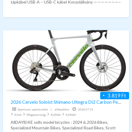
tápkábel USB-A – USB-C kábel Konzolállvány ———————–
* Eredeti *
[…]
2026
Cervelo
Soloist
Shimano
Ultegra
Di2
Carbon
Performance
Road
3.819 Ft
Bike
2026 Cervelo Soloist Shimano Ultegra Di2 Carbon Performance Road Bike
Sportszer, sporteszköz
|
alldaybike
2026.07.31
Kínál
Magyarország
Külföld
Külföld
AllDAYBIKE sells model bicycles : 2024 & 2026 Bikes,
Specialized Mountain Bikes, Specialized Road Bikes, Scott