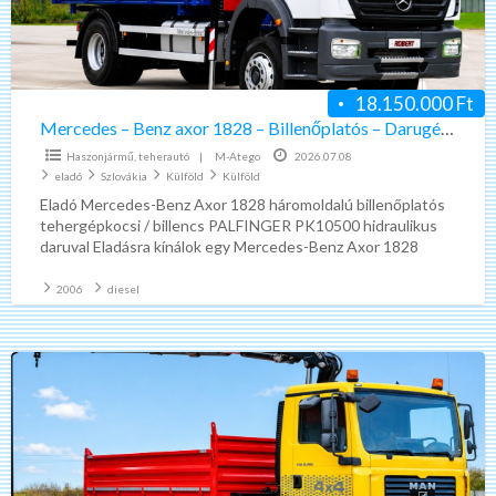
–
Billenőplatós
–
Darugémes
18.150.000 Ft
teherautó
Mercedes – Benz axor 1828 – Billenőplatós – Darugémes teherautó euro4
euro4
Haszonjármű, teherautó
|
M-Atego
2026.07.08
eladó
Szlovákia
Külföld
Külföld
Eladó Mercedes-Benz Axor 1828 háromoldalú billenőplatós
tehergépkocsi / billencs PALFINGER PK10500 hidraulikus
daruval Eladásra kínálok egy Mercedes-Benz Axor 1828
tehergépkocsit háromoldalú billenőplatós kivitelben,
PALFINGER PK10500
[…]
2006
diesel
MAN
TGM
18.280
–
4X4