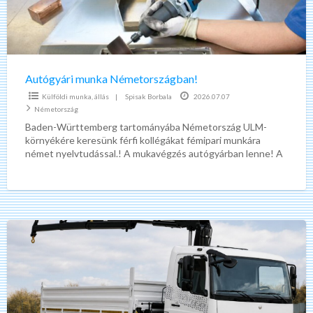
Autógyári munka Németországban!
Külföldi munka, állás
|
Spisak Borbala
2026.07.07
Németország
Baden-Württemberg tartományába Németország ULM-
környékére keresünk férfi kollégákat fémipari munkára
német nyelvtudással.! A mukavégzés autógyárban lenne! A
munka feladata! -csiszólás -sorjázás -autó alkatrészek
leszedése,felakasztása kampóra -német
[…]
Mercedes
–
Benz
Atego
1622