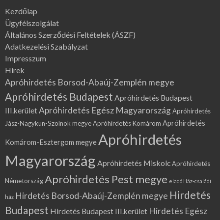
Kezdőlap
Ügyfélszolgálat
Általános Szerződési Feltételek (ÁSZF)
Adatkezelési Szabályzat
Impresszum
Hírek
Apróhirdetés Borsod-Abaúj-Zemplén megye
Apróhirdetés Budapest
Apróhirdetés Budapest
Apróhirdetés Egész Magyarország
III.kerület
Apróhirdetés
Apróhirdetés
Jász-Nagykun-Szolnok megye
Apróhirdetés Komárom
Apróhirdetés
Komárom-Esztergom megye
Magyarország
Apróhirdetés Miskolc
Apróhirdetés
Apróhirdetés Pest megye
Németország
eladó Ház-családi
Hirdetés
Hirdetés Borsod-Abaúj-Zemplén megye
ház
Budapest
Hirdetés Egész
Hirdetés Budapest III.kerület