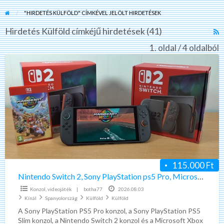
"HIRDETÉS KÜLFÖLD" CÍMKÉVEL JELÖLT HIRDETÉSEK
Hirdetés Külföld címkéjű hirdetések (41)
R
F
1. oldal / 4 oldalból
f
Nintendo
a
Switch
t
2,
H
Sony
K
PlayStation
ps5
Pro,
Microsoft
Xbox
115.000 Ft
Series
Nintendo Switch 2, Sony PlayStation ps5 Pro, Microsoft Xbox Series X 2tb
X
Konzol, videojáték
|
botha77
2026.08.03
2tb
Kínál
Spanyolország
Külföld
Külföld
A Sony PlayStation PS5 Pro konzol, a Sony PlayStation PS5
Slim konzol, a Nintendo Switch 2 konzol és a Microsoft Xbox