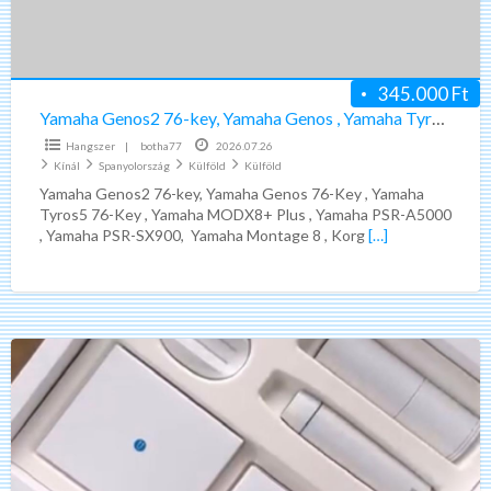
,
Yamaha
Tyros5
345.000 Ft
,
Yamaha Genos2 76-key, Yamaha Genos , Yamaha Tyros5 , Yamaha modx8+ Plus
Yamaha
Hangszer
|
botha77
2026.07.26
modx8+
Kínál
Spanyolország
Külföld
Külföld
Plus
Yamaha Genos2 76-key, Yamaha Genos 76-Key , Yamaha
Tyros5 76-Key , Yamaha MODX8+ Plus , Yamaha PSR-A5000
, Yamaha PSR-SX900, Yamaha Montage 8 , Korg
[…]
Medit
i900
All-
in-
one
Dental