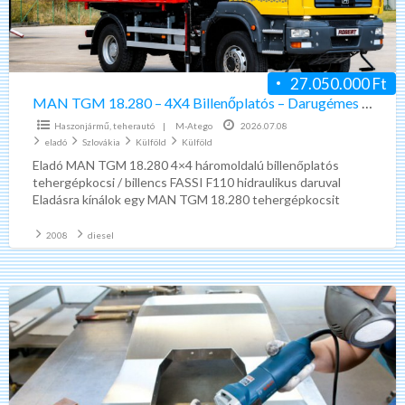
Billenőplatós
–
Darugémes
teherautó
27.050.000 Ft
Euro
MAN TGM 18.280 – 4X4 Billenőplatós – Darugémes teherautó Euro 4
4
Haszonjármű, teherautó
|
M-Atego
2026.07.08
eladó
Szlovákia
Külföld
Külföld
Eladó MAN TGM 18.280 4×4 háromoldalú billenőplatós
tehergépkocsi / billencs FASSI F110 hidraulikus daruval
Eladásra kínálok egy MAN TGM 18.280 tehergépkocsit
háromoldalú billenőplatós kivitelben, 4×4
[…]
2008
diesel
Autógyári
munka
Németországban!