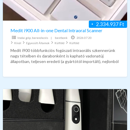
Intraoral
Scanner
2.334.937 Ft
Medit i900 All-in-one Dental Intraoral Scanner
Irodai gép, berendezés
|
bestbonk
2026.07.20
Kínál
Egyesült Államok
Külföld
Külföld
Medit i900 többfunkciós fogászati intraorális szkennerünk
nagy tételben és darabonként is kapható vadonatúj
állapotban, teljesen eredeti (a gyártótól importált), nejlonból
készült, dobozos csomagolásban, minden alkatrésszel
[…]
3Shape
Trios
5
Wireless
3D
Dental