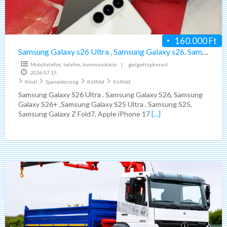
Galaxy
s26,
Samsung
160.000 Ft
Galaxy
Samsung Galaxy s26 Ultra , Samsung Galaxy s26, Samsung Galaxy s26+
s26+
Mobiltelefon, telefon, kommunikáció
|
gadgettspheresl
2026.07.15
Kínál
Spanyolország
Külföld
Külföld
Samsung Galaxy S26 Ultra , Samsung Galaxy S26, Samsung
Galaxy S26+ ,Samsung Galaxy S25 Ultra , Samsung S25,
Samsung Galaxy Z Fold7, Apple iPhone 17
[…]
Mercedes
–
Benz
axor
1828