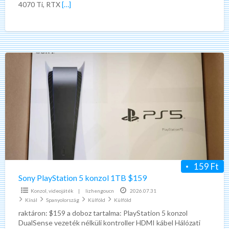
4070 Ti, RTX
[…]
Super
Sony
PlayStation
5
konzol
1TB
$159
159 Ft
Sony PlayStation 5 konzol 1TB $159
Konzol, videojáték
|
lizhengoucn
2026.07.31
Kínál
Spanyolország
Külföld
Külföld
raktáron: $159 a doboz tartalma: PlayStation 5 konzol
DualSense vezeték nélküli kontroller HDMI kábel Hálózati