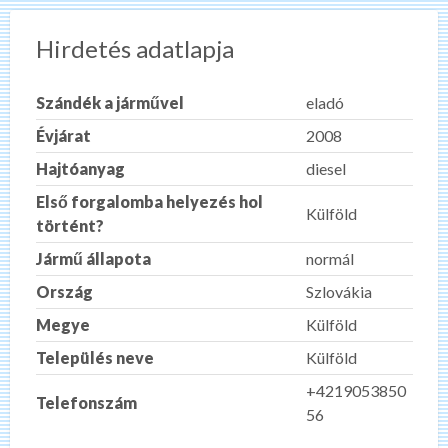
Hirdetés adatlapja
Szándék a járművel
eladó
Évjárat
2008
Hajtóanyag
diesel
Első forgalomba helyezés hol
Külföld
történt?
Jármű állapota
normál
Ország
Szlovákia
Megye
Külföld
Település neve
Külföld
+4219053850
Telefonszám
56