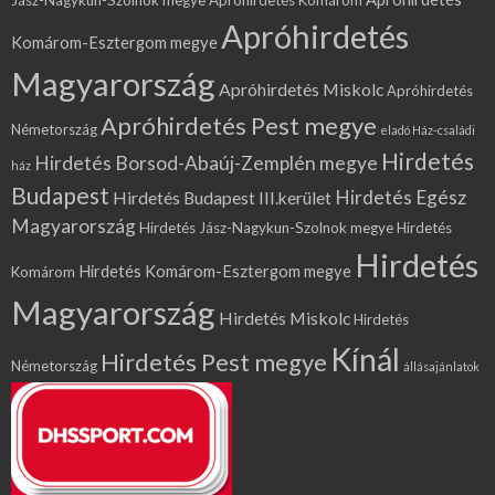
Apróhirdetés
Komárom-Esztergom megye
Magyarország
Apróhirdetés Miskolc
Apróhirdetés
Apróhirdetés Pest megye
Németország
eladó Ház-családi
Hirdetés
Hirdetés Borsod-Abaúj-Zemplén megye
ház
Budapest
Hirdetés Egész
Hirdetés Budapest III.kerület
Magyarország
Hirdetés Jász-Nagykun-Szolnok megye
Hirdetés
Hirdetés
Hirdetés Komárom-Esztergom megye
Komárom
Magyarország
Hirdetés Miskolc
Hirdetés
Kínál
Hirdetés Pest megye
Németország
állásajánlatok