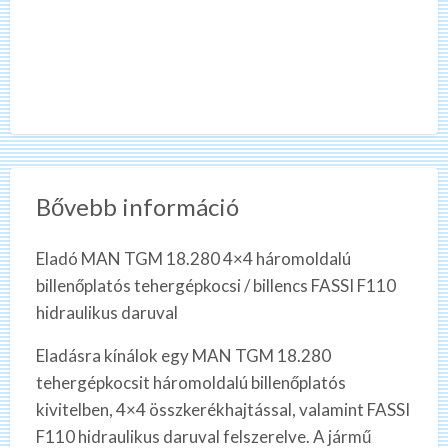
Bővebb információ
Eladó MAN TGM 18.280 4×4 háromoldalú
billenőplatós tehergépkocsi / billencs FASSI F110
hidraulikus daruval
Eladásra kínálok egy MAN TGM 18.280
tehergépkocsit háromoldalú billenőplatós
kivitelben, 4×4 összkerékhajtással, valamint FASSI
F110 hidraulikus daruval felszerelve. A jármű