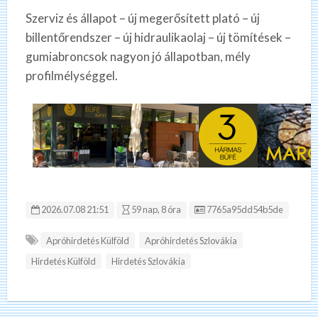
Szerviz és állapot – új megerősített plató – új
billentőrendszer – új hidraulikaolaj – új tömítések –
gumiabroncsok nagyon jó állapotban, mély
profilmélységgel.
Hirdetés ID:
2026.07.08 21:51
59 nap, 8 óra
7765a95dd54b5de
Apróhirdetés Külföld
Apróhirdetés Szlovákia
Hirdetés Külföld
Hirdetés Szlovákia