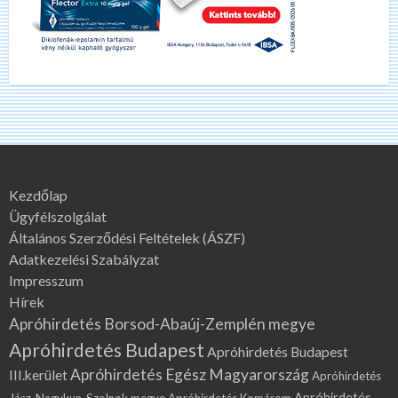
Kezdőlap
Ügyfélszolgálat
Általános Szerződési Feltételek (ÁSZF)
Adatkezelési Szabályzat
Impresszum
Hírek
Apróhirdetés Borsod-Abaúj-Zemplén megye
Apróhirdetés Budapest
Apróhirdetés Budapest
Apróhirdetés Egész Magyarország
III.kerület
Apróhirdetés
Apróhirdetés
Jász-Nagykun-Szolnok megye
Apróhirdetés Komárom