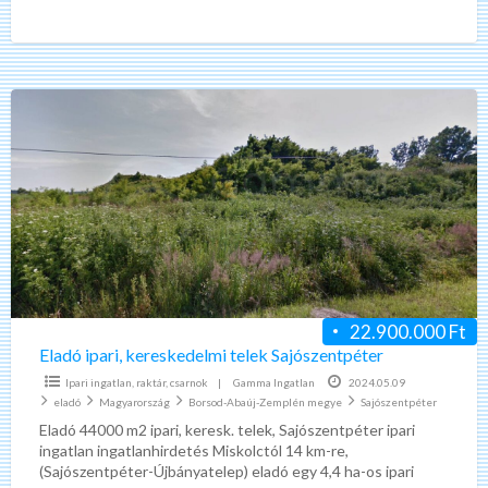
telek eladó! Gáz az utcában, víz, villany
[…]
Eladó
ipari,
kereskedelmi
telek
Sajószentpéter
22.900.000 Ft
Eladó ipari, kereskedelmi telek Sajószentpéter
Ipari ingatlan, raktár, csarnok
|
Gamma Ingatlan
2024.05.09
eladó
Magyarország
Borsod-Abaúj-Zemplén megye
Sajószentpéter
Eladó 44000 m2 ipari, keresk. telek, Sajószentpéter ipari
ingatlan ingatlanhirdetés Miskolctól 14 km-re,
(Sajószentpéter-Újbányatelep) eladó egy 4,4 ha-os ipari