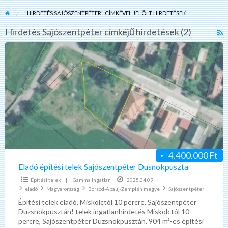
"HIRDETÉS SAJÓSZENTPÉTER" CÍMKÉVEL JELÖLT HIRDETÉSEK
Hirdetés Sajószentpéter címkéjű hirdetések (2)
R
F
Eladó
f
építési
a
telek
t
Sajószentpéter
H
Dusnokpuszta
S
4.400.000 Ft
Eladó építési telek Sajószentpéter Dusnokpuszta
Építési telek
|
Gamma Ingatlan
2025.04.09
eladó
Magyarország
Borsod-Abaúj-Zemplén megye
Sajószentpéter
Építési telek eladó, Miskolctól 10 percre, Sajószentpéter
Duzsnokpusztán! telek ingatlanhirdetés Miskolctól 10
percre, Sajószentpéter Duzsnokpusztán, 904 m²-es építési