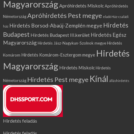
Magyarország
Apróhirdetés Miskolc
Apróhirdetés
Apróhirdetés Pest megye
Németország
eladó Ház-családi
Hirdetés
Hirdetés Borsod-Abaúj-Zemplén megye
ház
Budapest
Hirdetés Egész
Hirdetés Budapest III.kerület
Magyarország
Hirdetés Jász-Nagykun-Szolnok megye
Hirdetés
Hirdetés
Hirdetés Komárom-Esztergom megye
Komárom
Magyarország
Hirdetés Miskolc
Hirdetés
Kínál
Hirdetés Pest megye
Németország
álláshirdetés
Hirdetés feladás
Hirdetés feladás