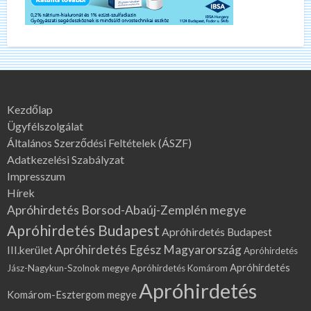
Kezdőlap
Ügyfélszolgálat
Általános Szerződési Feltételek (ÁSZF)
Adatkezelési Szabályzat
Impresszum
Hírek
Apróhirdetés Borsod-Abaúj-Zemplén megye
Apróhirdetés Budapest
Apróhirdetés Budapest
Apróhirdetés Egész Magyarország
III.kerület
Apróhirdetés
Apróhirdetés
Jász-Nagykun-Szolnok megye
Apróhirdetés Komárom
Apróhirdetés
Komárom-Esztergom megye