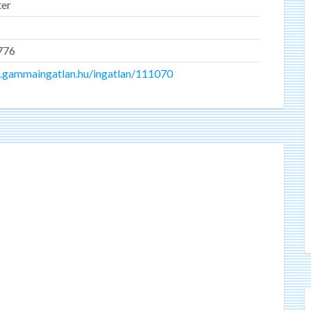
ter
776
.gammaingatlan.hu/ingatlan/111070