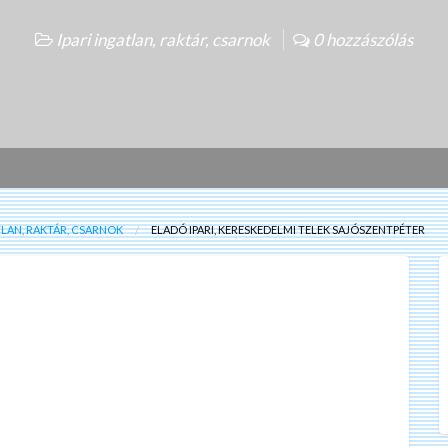
Ipari ingatlan, raktár, csarnok
0 hozzászólás
TLAN, RAKTÁR, CSARNOK
ELADÓ IPARI, KERESKEDELMI TELEK SAJÓSZENTPÉTER