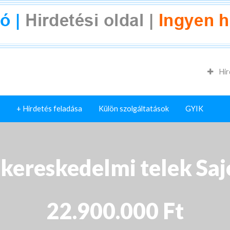
Hir
+ Hirdetés feladása
Külön szolgáltatások
GYIK
, kereskedelmi telek Sa
22.900.000 Ft