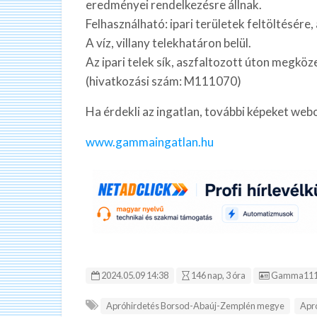
eredményei rendelkezésre állnak.
Felhasználható: ipari területek feltöltésére
A víz, villany telekhatáron belül.
Az ipari telek sík, aszfaltozott úton megköze
(hivatkozási szám: M111070)
Ha érdekli az ingatlan, további képeket web
www.gammaingatlan.hu
Hirdetés ID
2024.05.09 14:38
146 nap, 3 óra
Gamma111
Apróhirdetés Borsod-Abaúj-Zemplén megye
Apr