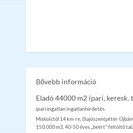
Bővebb információ
Eladó 44000 m2 ipari, keresk. 
ipari ingatlan ingatlanhirdetés
Miskolctól 14 km-re, (Sajószentpéter-Újbánya
150.000 m3, 40-50 éves „beért” feltöltő tal