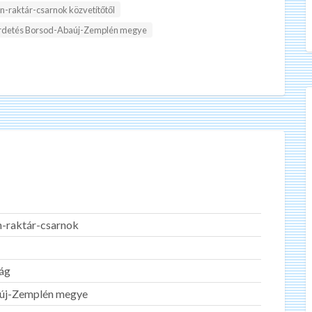
an-raktár-csarnok közvetítőtől
rdetés Borsod-Abaúj-Zemplén megye
an-raktár-csarnok
ág
új-Zemplén megye