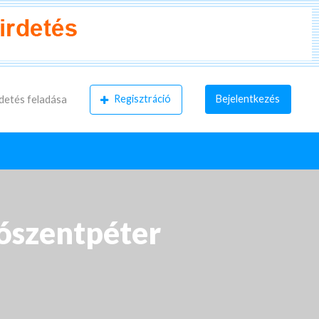
Regisztráció
Bejelentkezés
detés feladása
jószentpéter