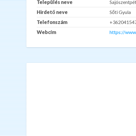
Település neve
Sajószentpé
Hirdető neve
Sőti Gyula
Telefonszám
+36204154
Webcím
https://www