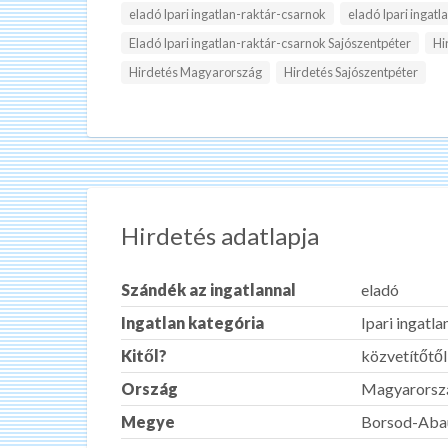
eladó Ipari ingatlan-raktár-csarnok
eladó Ipari ingatl
Eladó Ipari ingatlan-raktár-csarnok Sajószentpéter
Hi
Hirdetés Magyarország
Hirdetés Sajószentpéter
Hirdetés adatlapja
Szándék az ingatlannal
eladó
Ingatlan kategória
Ipari ingatl
Kitől?
közvetítőtől
Ország
Magyarorsz
Megye
Borsod-Aba