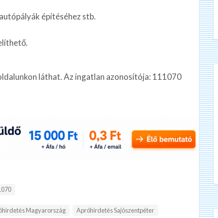
, autópályák építéséhez stb.
líthető.
oldalunkon láthat. Az ingatlan azonosítója: 111070
:
070
óhirdetés Magyarország
Apróhirdetés Sajószentpéter