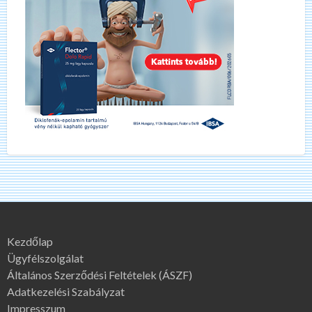
Kezdőlap
Ügyfélszolgálat
Általános Szerződési Feltételek (ÁSZF)
Adatkezelési Szabályzat
Impresszum