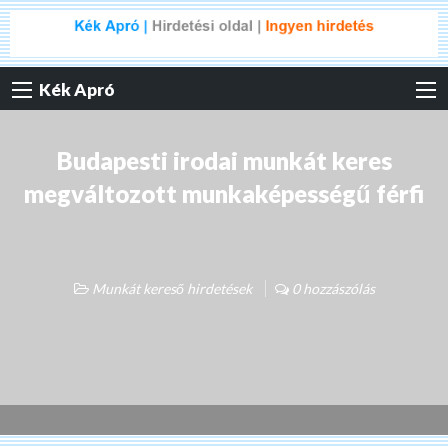
Kék Apró
Budapesti irodai munkát keres
megváltozott munkaképességű férfi
Munkát kereső hirdetések
0 hozzászólás