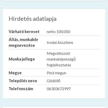
Hirdetés adatlapja
Várható kereset
netto 100.000
Állás, munkakör
Irodai Asszitens
megnevezése
Megváltozott
Munka jellege
munkaképességű
foglalkoztatás
Megye
Pest megye
Település neve
Gödöllő
Telefonszám
06303672997