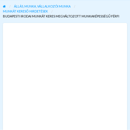
ÁLLÁS, MUNKA, VÁLLALKOZÓI MUNKA
MUNKÁT KERESŐ HIRDETÉSEK
BUDAPESTI IRODAI MUNKÁT KERES MEGVÁLTOZOTT MUNKAKÉPESSÉGŰ FÉRFI