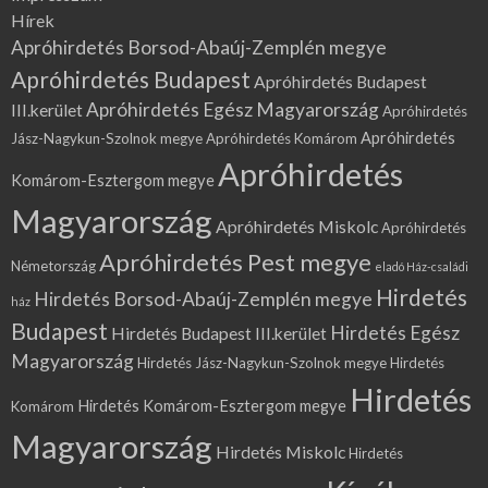
Hírek
Apróhirdetés Borsod-Abaúj-Zemplén megye
Apróhirdetés Budapest
Apróhirdetés Budapest
Apróhirdetés Egész Magyarország
III.kerület
Apróhirdetés
Apróhirdetés
Jász-Nagykun-Szolnok megye
Apróhirdetés Komárom
Apróhirdetés
Komárom-Esztergom megye
Magyarország
Apróhirdetés Miskolc
Apróhirdetés
Apróhirdetés Pest megye
Németország
eladó Ház-családi
Hirdetés
Hirdetés Borsod-Abaúj-Zemplén megye
ház
Budapest
Hirdetés Egész
Hirdetés Budapest III.kerület
Magyarország
Hirdetés Jász-Nagykun-Szolnok megye
Hirdetés
Hirdetés
Hirdetés Komárom-Esztergom megye
Komárom
Magyarország
Hirdetés Miskolc
Hirdetés