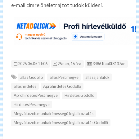
e-mail címre önéletrajzot tudok küldeni.
Hirdetés ID:
2026.06.05 11:06
25 nap, 16 óra
34861faa0f8137ae
állás Gödöllő
állás Pest megye
állásajánlatok
álláshirdetés
Apróhirdetés Gödöllő
Apróhirdetés Pest megye
Hirdetés Gödöllő
Hirdetés Pest megye
Megváltozott munkaképességű foglalkoztatás
Megváltozott munkaképességű foglalkoztatás Gödöllő