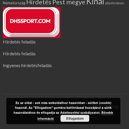
Kínál
Hirdetés Pest megye
Németország
álláshirdetés
Hirdetés feladás
Hirdetés feladás
Ingyenes hirdetésfeladás
Ez az oldal - sok más weboldalhoz hasonlóan - sütiket (cookie)
Kék Apró Oldaltérkép
Hirdetés Expressz Oldaltérkép
használ. Az "Elfogadom" gombra kattintással hozzájárul a sütik
használatához és elfogadja az Adatkezelési szabályzatot.
Bővebb
© Kék Apró 2020 | Minden jog fenntartva
Elfogadom
információ