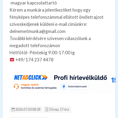
-magyar kapcsolattartó
Kérem a munkára jelentkezöket hogy egy
fényképes telefonszámmal ellátott önéletrajzot
sziveskedjenek küldeni e-mail cimünkre:
delnemetmunka@gmail.com
További kérdésére szivesen válaszólunk a
megadott telefonszámon
Hétfötöl- Péntekig 9:00-17:00 ig
+49/ 174 237 4478
2026.07.03 08:28
53 nap, 17 óra