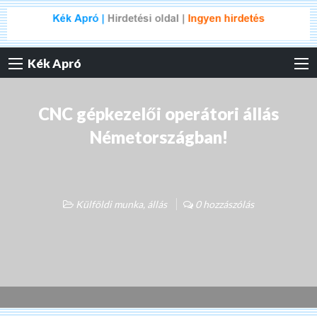
Kék Apró
CNC gépkezelői operátori állás
Németországban!
Külföldi munka, állás
0 hozzászólás