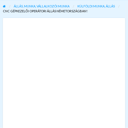
ÁLLÁS, MUNKA, VÁLLALKOZÓI MUNKA
KÜLFÖLDI MUNKA, ÁLLÁS
CNC GÉPKEZELŐI OPERÁTORI ÁLLÁS NÉMETORSZÁGBAN!