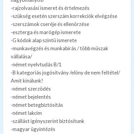
-rajzolvasási ismeret és értelmezés
-szükség esetén szerszám korrekciók elvégzése
-szerszámok cseréje és ellenörzése
-eszterga és marógép ismerete
-G kódok alap szintü ismerete
-munkavégzés és munkabirás / több müszak
vállalása/
-német nyelvtudás B/1
-B kategoriás jogósitvány /elöny de nem feltétel/
Amit kinálunk!
-német szerzödés
-német bejelentés
-német betegbiztósitás
-német lakcim
-szállást igényszerint biztósitunk
-magyar ügyintézés