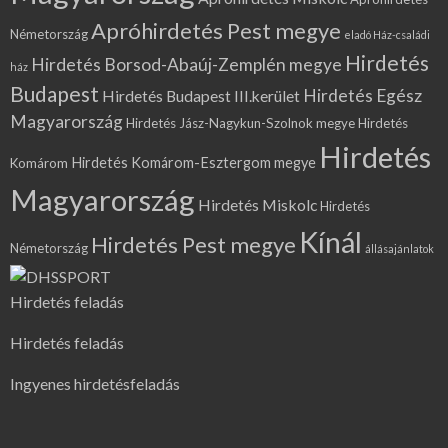
Apróhirdetés Pest megye
Németország
eladó Ház-családi
Hirdetés
Hirdetés Borsod-Abaúj-Zemplén megye
ház
Budapest
Hirdetés Egész
Hirdetés Budapest III.kerület
Magyarország
Hirdetés Jász-Nagykun-Szolnok megye
Hirdetés
Hirdetés
Hirdetés Komárom-Esztergom megye
Komárom
Magyarország
Hirdetés Miskolc
Hirdetés
Kínál
Hirdetés Pest megye
Németország
állásajánlatok
Hirdetés feladás
Hirdetés feladás
Ingyenes hirdetésfeladás