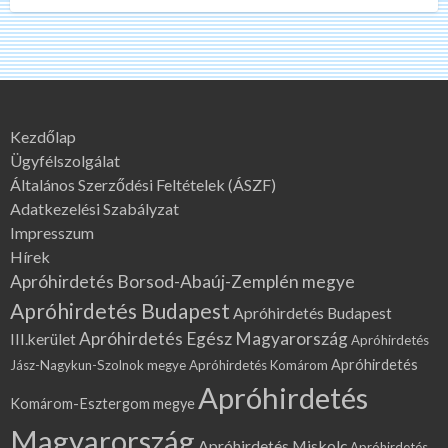
Kezdőlap
Ügyfélszolgálat
Általános Szerződési Feltételek (ÁSZF)
Adatkezelési Szabályzat
Impresszum
Hírek
Apróhirdetés Borsod-Abaúj-Zemplén megye
Apróhirdetés Budapest
Apróhirdetés Budapest
Apróhirdetés Egész Magyarország
III.kerület
Apróhirdetés
Apróhirdetés
Jász-Nagykun-Szolnok megye
Apróhirdetés Komárom
Apróhirdetés
Komárom-Esztergom megye
Magyarország
Apróhirdetés Miskolc
Apróhirdetés