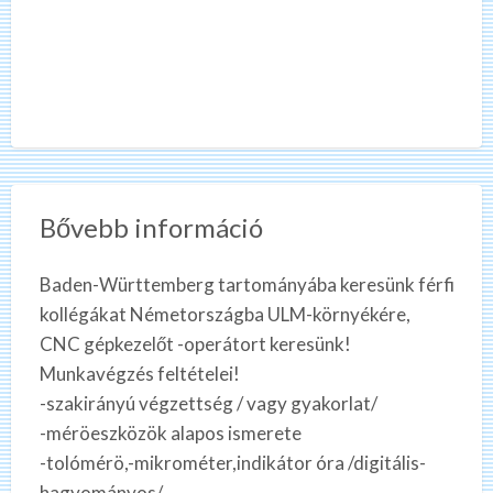
Bővebb információ
Baden-Württemberg tartományába keresünk férfi
kollégákat Németországba ULM-környékére,
CNC gépkezelőt -operátort keresünk!
Munkavégzés feltételei!
-szakirányú végzettség / vagy gyakorlat/
-méröeszközök alapos ismerete
-tolómérö,-mikrométer,indikátor óra /digitális-
hagyományos/