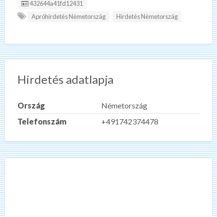
Hirdetés ID:
432644a41fd12431
Apróhirdetés Németország
Hirdetés Németország
Hirdetés adatlapja
Ország
Németország
Telefonszám
+491742374478