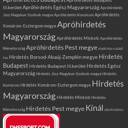
Apróhirdetés Egész Magyarország
III.kerület
Apróhirdetés
Apróhirdetés
Jász-Nagykun-Szolnok megye
Apróhirdetés Komárom
Apróhirdetés
Komárom-Esztergom megye
Magyarország
Apróhirdetés Miskolc
Apróhirdetés
Apróhirdetés Pest megye
Németország
eladó Ház-családi
Hirdetés
Hirdetés Borsod-Abaúj-Zemplén megye
ház
Budapest
Hirdetés Egész
Hirdetés Budapest III.kerület
Magyarország
Hirdetés Jász-Nagykun-Szolnok megye
Hirdetés
Hirdetés
Hirdetés Komárom-Esztergom megye
Komárom
Magyarország
Hirdetés Miskolc
Hirdetés
Kínál
Hirdetés Pest megye
Németország
álláshirdetés