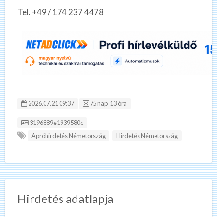
Tel. +49 / 174 237 4478
2026.07.21 09:37
75 nap, 13 óra
Hirdetés ID:
3196889e1939580c
Apróhirdetés Németország
Hirdetés Németország
Hirdetés adatlapja