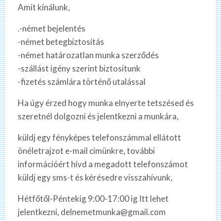
Amit kínálunk,
.-német bejelentés
-német betegbiztosítás
-német határozatlan munka szerződés
-szállást igény szerint biztositunk
-fizetés számlára történő utalással
Ha úgy érzed hogy munka elnyerte tetszésed és
szeretnél dolgozni és jelentkezni a munkára,
küldj egy fényképes telefonszámmal ellátott
önéletrajzot e-mail cimünkre, további
információért hívd a megadott telefonszámot
küldj egy sms-t és kérésedre visszahívunk,
Hétfőtől-Péntekig 9:00-17:00 ig Itt lehet
jelentkezni, delnemetmunka@gmail.com