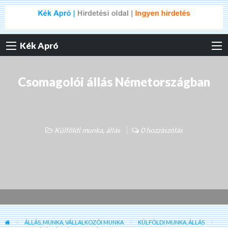
Kék Apró
Csomagolói állás Németországban
Külföldi munka, állás
0 hozzászólás
ÁLLÁS, MUNKA, VÁLLALKOZÓI MUNKA
KÜLFÖLDI MUNKA, ÁLLÁS